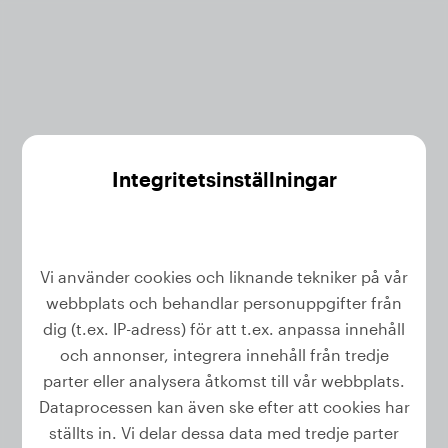
Integritetsinställningar
Vi använder cookies och liknande tekniker på vår
webbplats och behandlar personuppgifter från
Återställ ditt lösenord
dig (t.ex. IP-adress) för att t.ex. anpassa innehåll
och annonser, integrera innehåll från tredje
parter eller analysera åtkomst till vår webbplats.
Ange din e-postadress så skickar vi dig en länk
Dataprocessen kan även ske efter att cookies har
för att återställa ditt lösenord.
ställts in. Vi delar dessa data med tredje parter