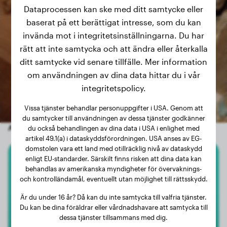
Dataprocessen kan ske med ditt samtycke eller
baserat på ett berättigat intresse, som du kan
invända mot i integritetsinställningarna. Du har
rätt att inte samtycka och att ändra eller återkalla
ditt samtycke vid senare tillfälle. Mer information
om användningen av dina data hittar du i vår
integritetspolicy.
Vissa tjänster behandlar personuppgifter i USA. Genom att
du samtycker till användningen av dessa tjänster godkänner
Andra slumpmässiga hundar
du också behandlingen av dina data i USA i enlighet med
artikel 49.1(a) i dataskyddsförordningen. USA anses av EG-
domstolen vara ett land med otillräcklig nivå av dataskydd
enligt EU-standarder. Särskilt finns risken att dina data kan
Cocker Spaniel
behandlas av amerikanska myndigheter för övervaknings-
och kontrolländamål, eventuellt utan möjlighet till rättsskydd.
Pepper
Är du under 16 år? Då kan du inte samtycka till valfria tjänster.
Du kan be dina föräldrar eller vårdnadshavare att samtycka till
dessa tjänster tillsammans med dig.