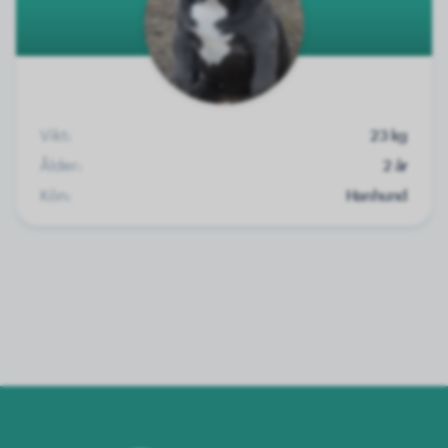
Vikt:
23 kg
Ålder:
2 år
Kön:
Hanhund