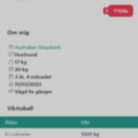
0
Gilla
Om mig
Australian Shepherd
Honhund
17 kg
20 kg
3 år, 4 månader
11/03/2023
Vägd 6x gånger
Vikttabell
Ålder
Vikt
6.1 månader
17.00 kg