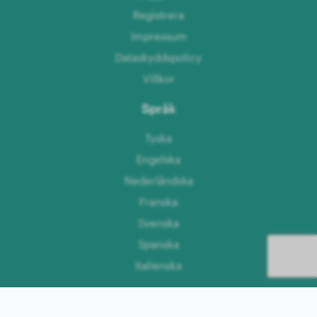
Registrera
Impressum
Dataskyddspolicy
Villkor
Språk
Tyska
Engelska
Nederländska
Franska
Svenska
Spanska
Italienska