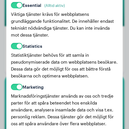
Essential
(Alltid aktiv)
Viktiga tjänster krävs för webbplatsens
grundläggande funktionalitet. De innehåller endast
tekniskt nödvändiga tjänster. Du kan inte invända
mot dessa tjänster.
Statistics
Vikt:
14 kg
Statistiktjänster behövs för att samla in
Ålder:
10 år, 9 månader
pseudonymiserade data om webbplatsens besökare.
Kön:
Hanhund
Dessa data gör det möjligt för oss att bättre förstå
besökarna och optimera webbplatsen.
Marketing
Chihuahua
Marknadsföringstjänster används av oss och tredje
Ollie
parter för att spåra beteendet hos enskilda
användare, analysera insamlade data och visa t.ex.
personlig reklam. Dessa tjänster gör det möjligt för
oss att spåra användare över flera webbplatser.