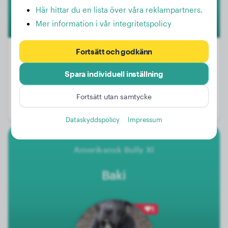
Här hittar du en lista över våra reklampartners.
Mer information i vår integritetspolicy
Fortsätt och godkänn
Spara individuell inställning
Vikt:
2 kg
Ålder:
1 år, 6 månader
Fortsätt utan samtycke
Kön:
Hanhund
Dataskyddspolicy
Impressum
Amerikansk Bully Xl
Baki
1