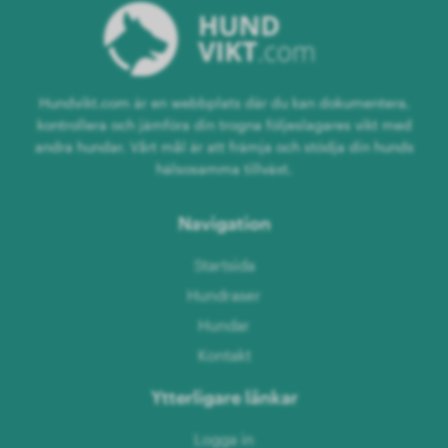
Hundvikt.com är en webbplats där du kan dokumentera,
kontrollera och jämföra din trogna följeslagares vikt med
andra hundar. Vårt mål är att främja och stödja din hunds
hälsosamma tillväxt.
Navigation
Startsida
Hundraser
Hundar
Kontakt
Ytterligare länkar
Logga in