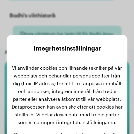
Bodhi's vikthistorik
Inga viktdatum har lagts till för Bodhi ännu.
Integritetsinställningar
Andra slumpmässiga hundar
Vi använder cookies och liknande tekniker på vår
Chow Chow
webbplats och behandlar personuppgifter från
dig (t.ex. IP-adress) för att t.ex. anpassa innehåll
B-Kokayi
och annonser, integrera innehåll från tredje
parter eller analysera åtkomst till vår webbplats.
Dataprocessen kan även ske efter att cookies har
ställts in. Vi delar dessa data med tredje parter
som vi namnger i integritetsinställningarna.