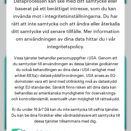
Dataprocessen kan ske med ditt samtycke eller
baserat på ett berättigat intresse, som du kan
invända mot i integritetsinställningarna. Du har
rätt att inte samtycka och att ändra eller återkalla
Vikt:
25 kg
ditt samtycke vid senare tillfälle. Mer information
Ålder:
4 år, 3 månader
om användningen av dina data hittar du i vår
Kön:
Hanhund
integritetspolicy.
Vissa tjänster behandlar personuppgifter i USA. Genom att
du samtycker till användningen av dessa tjänster godkänner
Australian Shepherd
du också behandlingen av dina data i USA i enlighet med
artikel 49.1(a) i dataskyddsförordningen. USA anses av EG-
Beau
domstolen vara ett land med otillräcklig nivå av dataskydd
enligt EU-standarder. Särskilt finns risken att dina data kan
behandlas av amerikanska myndigheter för övervaknings-
och kontrolländamål, eventuellt utan möjlighet till rättsskydd.
Är du under 16 år? Då kan du inte samtycka till valfria tjänster.
Du kan be dina föräldrar eller vårdnadshavare att samtycka till
dessa tjänster tillsammans med dig.