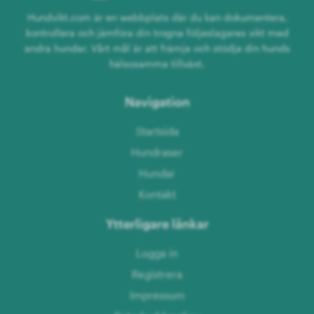
Hundvikt.com är en webbplats där du kan dokumentera,
kontrollera och jämföra din trogna följeslagares vikt med
andra hundar. Vårt mål är att främja och stödja din hunds
hälsosamma tillväxt.
Navigation
Startsida
Hundraser
Hundar
Kontakt
Ytterligare länkar
Logga in
Registrera
Impressum