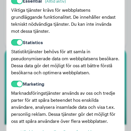
Essential
(Alltid aktiv)
Viktiga tjänster krävs för webbplatsens
grundläggande funktionalitet. De innehåller endast
Vikt:
27 kg
tekniskt nödvändiga tjänster. Du kan inte invända
Ålder:
2 år, 4 månader
mot dessa tjänster.
Kön:
Honhund
Statistics
Statistiktjänster behövs för att samla in
pseudonymiserade data om webbplatsens besökare.
Anatolisk Herdehund
Dessa data gör det möjligt för oss att bättre förstå
besökarna och optimera webbplatsen.
Furilax
Marketing
Marknadsföringstjänster används av oss och tredje
1
parter för att spåra beteendet hos enskilda
användare, analysera insamlade data och visa t.ex.
personlig reklam. Dessa tjänster gör det möjligt för
oss att spåra användare över flera webbplatser.