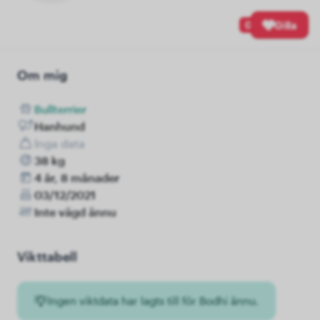
0
Gilla
Om mig
Bullterrier
Hanhund
Inga data
38 kg
4 år, 8 månader
03/12/2021
Inte vägd ännu
Vikttabell
Ingen viktdata har lagts till för Bodhi ännu.