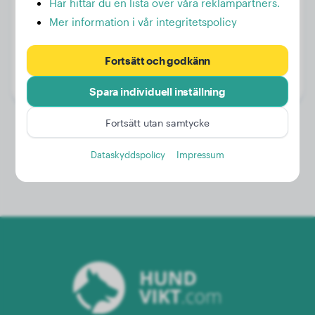
Här hittar du en lista över våra reklampartners.
Mer information i vår integritetspolicy
Vikt:
55 kg
Fortsätt och godkänn
Ålder:
1 år, 7 månader
Kön:
Hanhund
Spara individuell inställning
Fortsätt utan samtycke
Dataskyddspolicy
Impressum