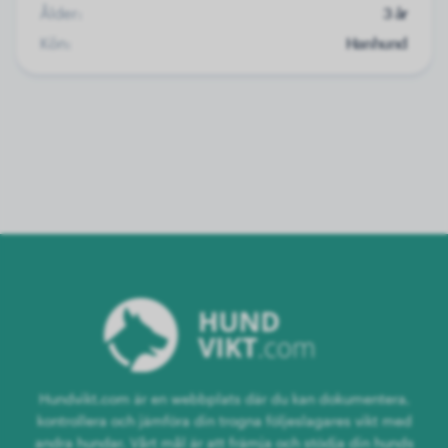
Ålder:
3 år
Kön:
Hanhund
Hundvikt.com är en webbplats där du kan dokumentera,
kontrollera och jämföra din trogna följeslagares vikt med
andra hundar. Vårt mål är att främja och stödja din hunds