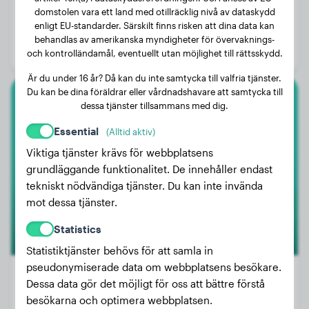
Vikt:
7 kg
domstolen vara ett land med otillräcklig nivå av dataskydd
enligt EU-standarder. Särskilt finns risken att dina data kan
Ålder:
4 år, 2 månader
behandlas av amerikanska myndigheter för övervaknings-
Kön:
Hanhund
och kontrolländamål, eventuellt utan möjlighet till rättsskydd.
Är du under 16 år? Då kan du inte samtycka till valfria tjänster.
Du kan be dina föräldrar eller vårdnadshavare att samtycka till
dessa tjänster tillsammans med dig.
Australian Shepherd
Essential
(Alltid aktiv)
Nero
Viktiga tjänster krävs för webbplatsens
grundläggande funktionalitet. De innehåller endast
tekniskt nödvändiga tjänster. Du kan inte invända
mot dessa tjänster.
Statistics
Statistiktjänster behövs för att samla in
pseudonymiserade data om webbplatsens besökare.
Dessa data gör det möjligt för oss att bättre förstå
besökarna och optimera webbplatsen.