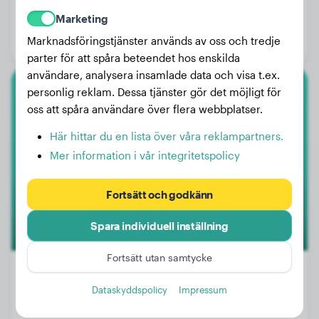
Vikt:
8 kg
Marketing
Ålder:
2 år
Marknadsföringstjänster används av oss och tredje
Kön:
Hanhund
parter för att spåra beteendet hos enskilda
användare, analysera insamlade data och visa t.ex.
personlig reklam. Dessa tjänster gör det möjligt för
Tax
oss att spåra användare över flera webbplatser.
Brutus
Här hittar du en lista över våra reklampartners.
Mer information i vår integritetspolicy
2
Fortsätt och godkänn
Spara individuell inställning
Fortsätt utan samtycke
Dataskyddspolicy
Impressum
Vikt:
8 kg