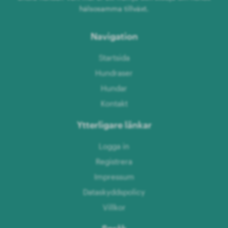
hälsosamma tillväxt.
Navigation
Startsida
Hundraser
Hundar
Kontakt
Ytterligare länkar
Logga in
Registrera
Impressum
Dataskyddspolicy
Villkor