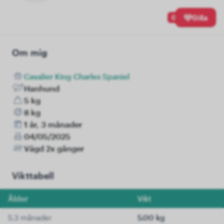
0
Gilla
Om mig
Cavalier King Charles Spaniel
Hanhund
5 kg
8 kg
1 år, 3 månader
04/05/2025
Vägd 2x gånger
Vikttabell
Ålder
Vikt
5.3 månader
5.00 kg