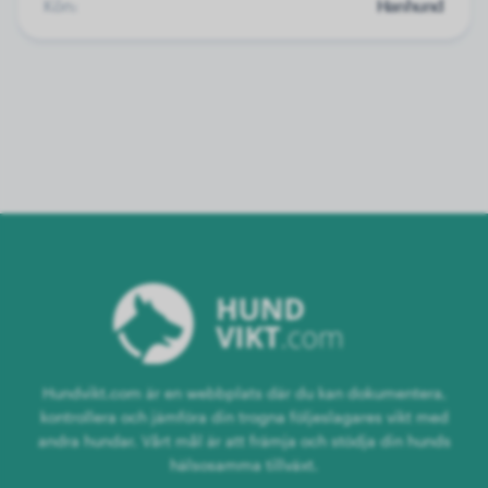
Kön:
Hanhund
Hundvikt.com är en webbplats där du kan dokumentera,
kontrollera och jämföra din trogna följeslagares vikt med
andra hundar. Vårt mål är att främja och stödja din hunds
hälsosamma tillväxt.