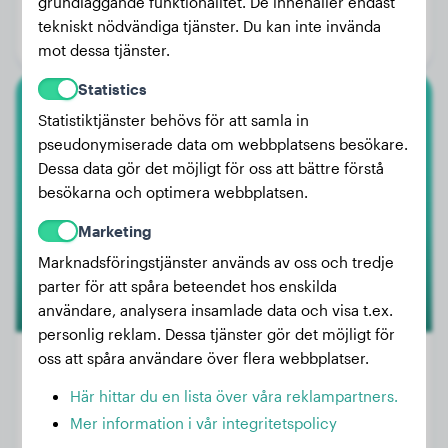
grundläggande funktionalitet. De innehåller endast
Ålder:
3 år, 7 månader
tekniskt nödvändiga tjänster. Du kan inte invända
Kön:
Honhund
mot dessa tjänster.
Statistics
Amerikansk Akita
Statistiktjänster behövs för att samla in
pseudonymiserade data om webbplatsens besökare.
Dakota
Dessa data gör det möjligt för oss att bättre förstå
besökarna och optimera webbplatsen.
Marketing
2
Marknadsföringstjänster används av oss och tredje
parter för att spåra beteendet hos enskilda
användare, analysera insamlade data och visa t.ex.
personlig reklam. Dessa tjänster gör det möjligt för
oss att spåra användare över flera webbplatser.
Här hittar du en lista över våra reklampartners.
Vikt:
46 kg
Mer information i vår integritetspolicy
Ålder:
2 år, 6 månader