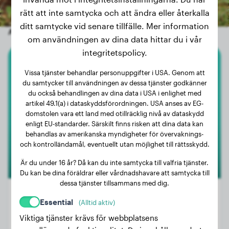
rätt att inte samtycka och att ändra eller återkalla
ditt samtycke vid senare tillfälle. Mer information
Andra slumpmässiga hundar
om användningen av dina data hittar du i vår
integritetspolicy.
Australian Shepherd
Vissa tjänster behandlar personuppgifter i USA. Genom att
du samtycker till användningen av dessa tjänster godkänner
Vicky
du också behandlingen av dina data i USA i enlighet med
artikel 49.1(a) i dataskyddsförordningen. USA anses av EG-
domstolen vara ett land med otillräcklig nivå av dataskydd
enligt EU-standarder. Särskilt finns risken att dina data kan
behandlas av amerikanska myndigheter för övervaknings-
och kontrolländamål, eventuellt utan möjlighet till rättsskydd.
Är du under 16 år? Då kan du inte samtycka till valfria tjänster.
Du kan be dina föräldrar eller vårdnadshavare att samtycka till
dessa tjänster tillsammans med dig.
Essential
(Alltid aktiv)
Viktiga tjänster krävs för webbplatsens
Vikt:
20 kg