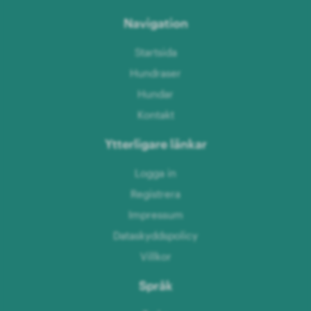
Navigation
Startsida
Hundraser
Hundar
Kontakt
Ytterligare länkar
Logga in
Registrera
Impressum
Dataskyddspolicy
Villkor
Språk