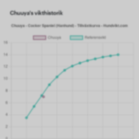
Chuuya's vikthistorik