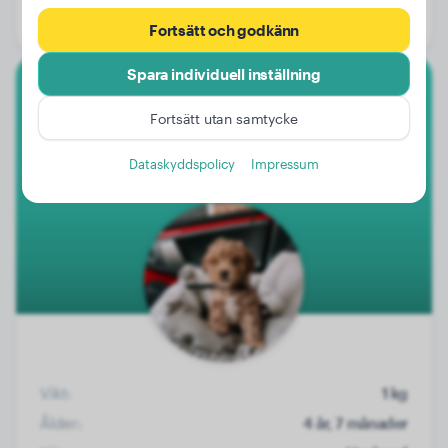
Kön:
Honhund
Fortsätt och godkänn
Spara individuell inställning
Toypudel
Fortsätt utan samtycke
Billy
Dataskyddspolicy
Impressum
Vikt:
1 kg
Ålder:
4 år, 7 månader