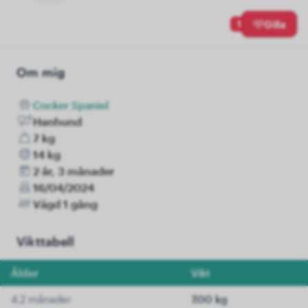
1
Gilla
Om mig
Cocker Spaniel
Hanhund
7 kg
14 kg
2 år, 3 månader
16/04/2024
Vägd 1 gång
Vikttabell
Ålder
Vikt
4.2 månader
7.00 kg