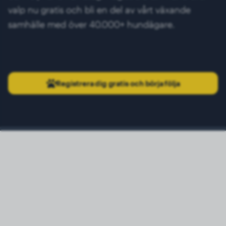
valp nu gratis och bli en del av vårt växande
samhälle med över 40.000+ hundägare.
Registrera dig gratis och börja följa