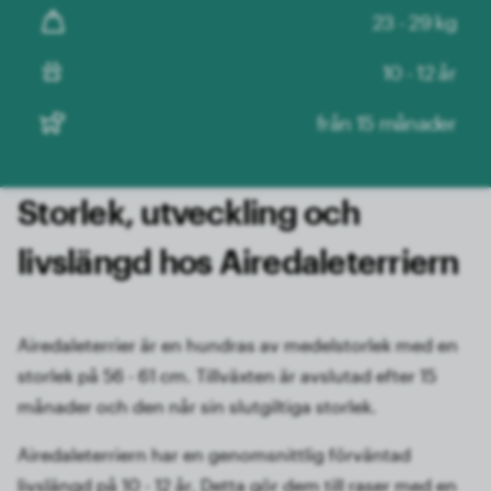
23 - 29 kg
10 - 12 år
från 15 månader
Storlek, utveckling och
livslängd hos Airedaleterriern
Airedaleterrier är en hundras av medelstorlek med en
storlek på 56 - 61 cm. Tillväxten är avslutad efter 15
månader och den når sin slutgiltiga storlek.
Airedaleterriern har en genomsnittlig förväntad
livslängd på 10 - 12 år. Detta gör dem till raser med en