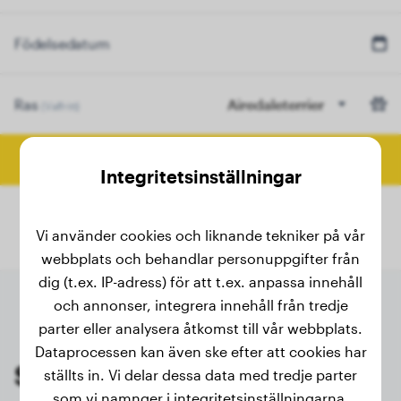
Födelsedatum
Ras
Airedaleterrier
(Valfritt)
Beräkna slutvikt
Integritetsinställningar
Vi använder cookies och liknande tekniker på vår
webbplats och behandlar personuppgifter från
dig (t.ex. IP-adress) för att t.ex. anpassa innehåll
och annonser, integrera innehåll från tredje
parter eller analysera åtkomst till vår webbplats.
Dataprocessen kan även ske efter att cookies har
Senaste vägningarna av
ställts in. Vi delar dessa data med tredje parter
som vi namnger i integritetsinställningarna.