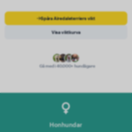
Spåra Airedaleterriers vikt
Visa viktkurva
Gå med i 40.000+ hundägare
Honhundar