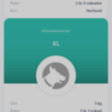
Ålder:
2 år, 4 månader
Kön:
Honhund
Airedaleterrier
XL
Vikt:
5 kg
Ålder:
2 år, 1 månad