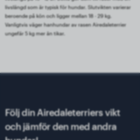
livslängd som är typisk för hundar. Slutvikten varierar
beroende på kön och ligger mellan 18 - 29 kg.
Vanligtvis väger hanhundar av rasen Airedaleterrier
ungefär 5 kg mer än tikar.
Följ din Airedaleterriers vikt
och jämför den med andra