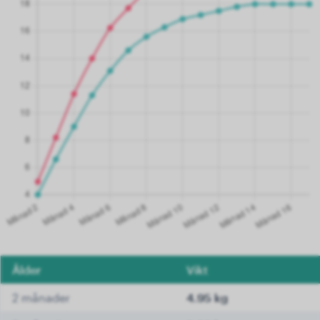
Ålder
Vikt
2 månader
4.95 kg