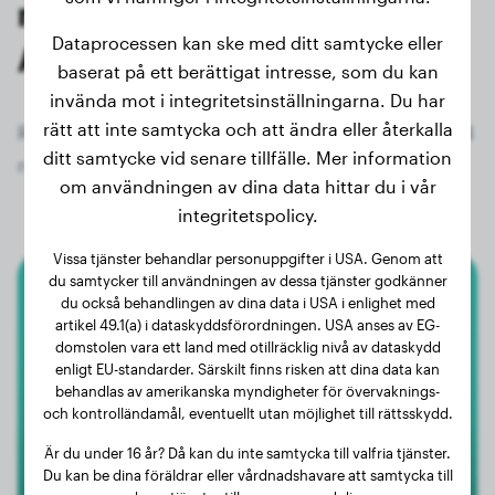
registrerade ägare av
Dataprocessen kan ske med ditt samtycke eller
Airedaleterrier
baserat på ett berättigat intresse, som du kan
invända mot i integritetsinställningarna. Du har
rätt att inte samtycka och att ändra eller återkalla
Registrera dig nu gratis och få tillgång till alla 54
ditt samtycke vid senare tillfälle. Mer information
registrerade hundar av rasen Airedaleterrier!
om användningen av dina data hittar du i vår
integritetspolicy.
Vissa tjänster behandlar personuppgifter i USA. Genom att
du samtycker till användningen av dessa tjänster godkänner
du också behandlingen av dina data i USA i enlighet med
Airedaleterrier
artikel 49.1(a) i dataskyddsförordningen. USA anses av EG-
domstolen vara ett land med otillräcklig nivå av dataskydd
CHESTER
enligt EU-standarder. Särskilt finns risken att dina data kan
behandlas av amerikanska myndigheter för övervaknings-
och kontrolländamål, eventuellt utan möjlighet till rättsskydd.
1
Är du under 16 år? Då kan du inte samtycka till valfria tjänster.
Du kan be dina föräldrar eller vårdnadshavare att samtycka till