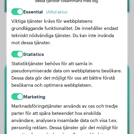
dessa tjänster tillsammans med dig.
Essential
(Alltid aktiv)
Viktiga tjänster krävs för webbplatsens
grundläggande funktionalitet. De innehåller endast
tekniskt nödvändiga tjänster. Du kan inte invända
Vikt:
22 kg
mot dessa tjänster.
Ålder:
1 år, 9 månader
Kön:
Hanhund
Statistics
Statistiktjänster behövs för att samla in
pseudonymiserade data om webbplatsens besökare.
Airedaleterrier
Dessa data gör det möjligt för oss att bättre förstå
besökarna och optimera webbplatsen.
Cassy
Marketing
Marknadsföringstjänster används av oss och tredje
parter för att spåra beteendet hos enskilda
användare, analysera insamlade data och visa t.ex.
personlig reklam. Dessa tjänster gör det möjligt för