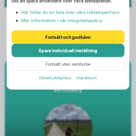
oss att spåra användare över flera webbplatser.
Här hittar du en lista över våra reklampartners.
Mer information i vår integritetspolicy
Vikt:
23 kg
Fortsätt och godkänn
Ålder:
2 år, 7 månader
Kön:
Honhund
Spara individuell inställning
Fortsätt utan samtycke
Airedaleterrier
Dataskyddspolicy
Impressum
Whiskey