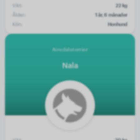
Vikt:
22 kg
Ålder:
1 år, 6 månader
Kön:
Honhund
Airedaleterrier
Nala
Vikt:
20 kg