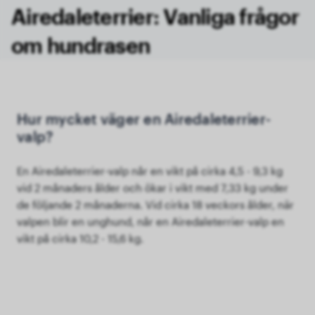
Airedaleterrier: Vanliga frågor
om hundrasen
Hur mycket väger en Airedaleterrier-
valp?
En Airedaleterrier-valp når en vikt på cirka 4,5 - 9,3 kg
vid 2 månaders ålder och ökar i vikt med 7,33 kg under
de följande 2 månaderna. Vid cirka 18 veckors ålder, när
valpen blir en unghund, når en Airedaleterrier-valp en
vikt på cirka 10,2 - 15,6 kg.