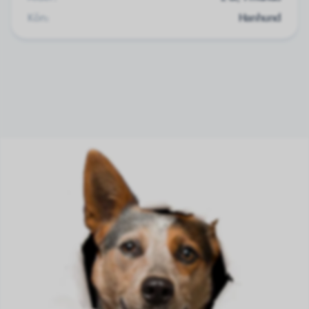
Kön:
Hanhund