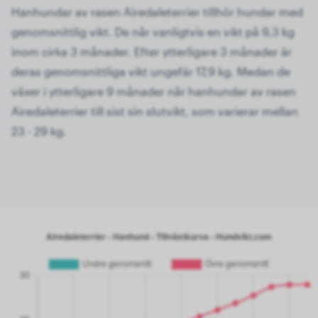
Hanhundar av rasen Airedaleterrier tillhör hundar med
genomsnittlig vikt. De når vanligtvis en vikt på 9,3 kg
inom cirka 3 månader. Efter ytterligare 3 månader är
deras genomsnittliga vikt ungefär 17,9 kg. Medan de
växer i ytterligare 9 månader når hanhundar av rasen
Airedaleterrier till sist sin slutvikt, som varierar mellan
23 - 29 kg.