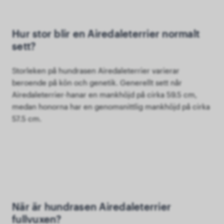
Hur stor blir en Airedaleterrier normalt
sett?
Storleken på hundrasen Airedaleterrier varierar
beroende på kön och genetik. Generellt sett når
Airedaleterrier-hanar en mankhöjd på cirka 59.5 cm,
medan honorna har en genomsnittlig mankhöjd på cirka
57.5 cm.
När är hundrasen Airedaleterrier
fullvuxen?