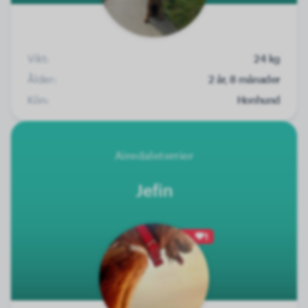
Vikt:
24 kg
Ålder:
2 år, 8 månader
Kön:
Honhund
Airedaleterrier
Jefin
1