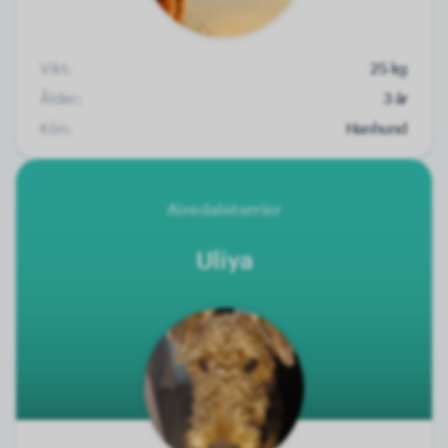
Vikt:
25 kg
Ålder:
3 år
Kön:
Hanhund
Airedaleterrier
Uliya