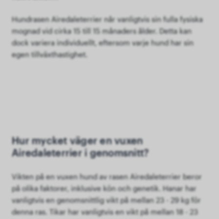
Hundrasen Airedaleterrier når vanligtvis sin fulla fysiska
mognad vid cirka 15 till 15 månaders ålder. Detta kan
dock variera individuellt, eftersom varje hund har sin
egen tillväxthastighet.
Hur mycket väger en vuxen
Airedaleterrier i genomsnitt?
Vikten på en vuxen hund av rasen Airedaleterrier beror
på olika faktorer, inklusive kön och genetik. Hanar har
vanligtvis en genomsnittlig vikt på mellan 23 - 29 kg för
denna ras. Tikar har vanligtvis en vikt på mellan 18 - 23