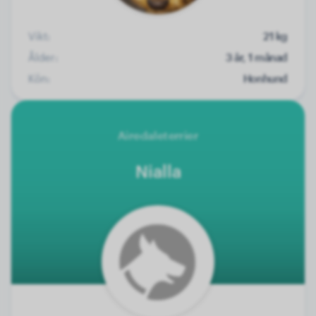
Vikt:
21 kg
Ålder:
3 år, 1 månad
Kön:
Honhund
Airedaleterrier
Nialla