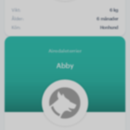
Vikt:
6 kg
Ålder:
6 månader
Kön:
Honhund
Airedaleterrier
Abby