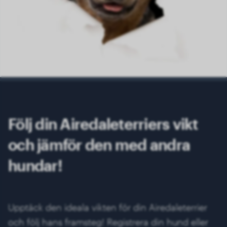
Följ din Airedaleterriers vikt
och jämför den med andra
hundar!
Upptäck den ideala vikten för din Airedaleterrier
och följ hans framsteg! Registrera din hund eller