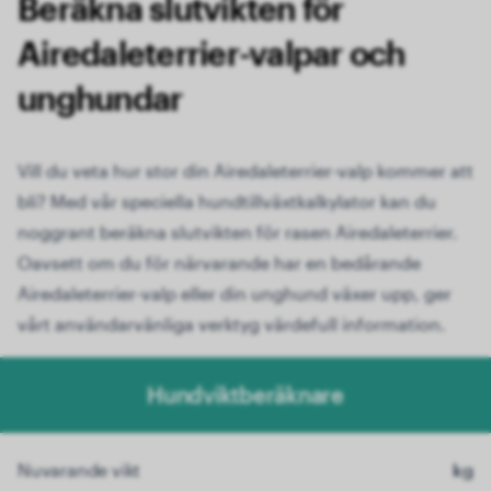
Beräkna slutvikten för
Airedaleterrier-valpar och
unghundar
Vill du veta hur stor din Airedaleterrier-valp kommer att
bli? Med vår speciella hundtillväxtkalkylator kan du
noggrant beräkna slutvikten för rasen Airedaleterrier.
Oavsett om du för närvarande har en bedårande
Airedaleterrier-valp eller din unghund växer upp, ger
vårt användarvänliga verktyg värdefull information.
Hundviktberäknare
Nuvarande vikt
kg