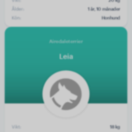
Ålder:
1 år, 10 månader
Kön:
Honhund
Airedaleterrier
Leia
Vikt:
18 kg