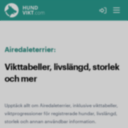
Airedaleterrier:
Vikttabeller, livslängd, storlek
och mer
Upptäck allt om Airedaleterrier, inklusive vikttabeller,
viktprogressioner för registrerade hundar, livslängd,
storlek och annan användbar information.