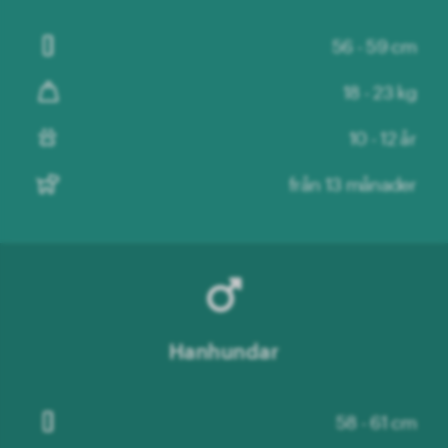
56 - 59 cm
18 - 23 kg
10 - 12 år
från 13 månader
Hanhundar
58 - 61 cm