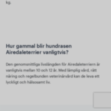
kg.
Hur gammal blir hundrasen
Airedaleterrier vanligtvis?
Den genomsnittliga livslängden för Airedaleterriern är
vanligtvis mellan 10 och 12 år. Med lämplig vård, rätt
näring och regelbunden veterinärvård kan de leva ett
lyckligt och hälsosamt liv.