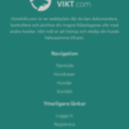
Hundvikt.com är en webbplats där du kan dokumentera,
kontrollera och jämföra din trogna följeslagares vikt med
andra hundar. Vårt mål är att främja och stödja din hunds
hälsosamma tillväxt.
Navigation
Startsida
Hundraser
Hundar
Kontakt
Ytterligare länkar
Logga in
Registrera