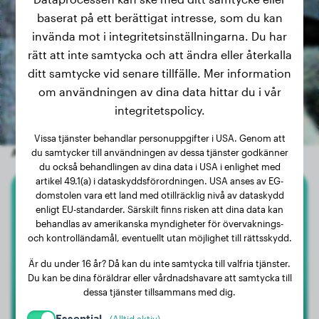
baserat på ett berättigat intresse, som du kan
invända mot i integritetsinställningarna. Du har
rätt att inte samtycka och att ändra eller återkalla
ditt samtycke vid senare tillfälle. Mer information
om användningen av dina data hittar du i vår
integritetspolicy.
Vissa tjänster behandlar personuppgifter i USA. Genom att
Andra slumpmässiga hundar
du samtycker till användningen av dessa tjänster godkänner
du också behandlingen av dina data i USA i enlighet med
artikel 49.1(a) i dataskyddsförordningen. USA anses av EG-
domstolen vara ett land med otillräcklig nivå av dataskydd
Cane Corso
enligt EU-standarder. Särskilt finns risken att dina data kan
behandlas av amerikanska myndigheter för övervaknings-
Limana
och kontrolländamål, eventuellt utan möjlighet till rättsskydd.
Är du under 16 år? Då kan du inte samtycka till valfria tjänster.
Du kan be dina föräldrar eller vårdnadshavare att samtycka till
dessa tjänster tillsammans med dig.
Essential
(Alltid aktiv)