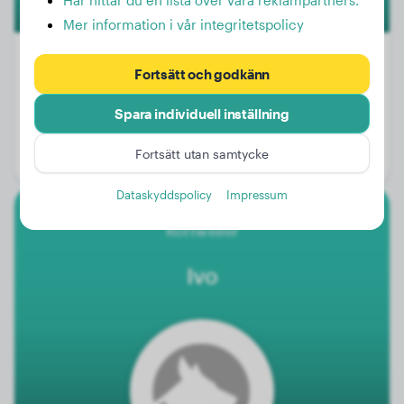
Här hittar du en lista över våra reklampartners.
Mer information i vår integritetspolicy
Fortsätt och godkänn
Vikt:
3 kg
Spara individuell inställning
Ålder:
1 år, 2 månader
Fortsätt utan samtycke
Kön:
Hanhund
Dataskyddspolicy
Impressum
Rottweiler
Ivo