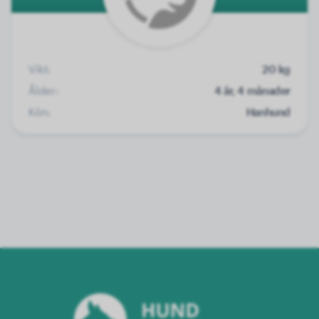
Vikt:
20 kg
Ålder:
4 år, 4 månader
Kön:
Hanhund