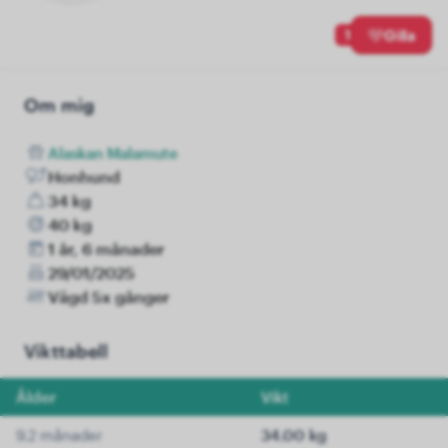
1
Gilla
Om mig
Alaskan Malamute
Honhund
34 kg
40 kg
1 år, 6 månader
29/01/2025
Vägd 5x gånger
Vikttabell
Ålder
Vikt
9.2 månader
34.00 kg