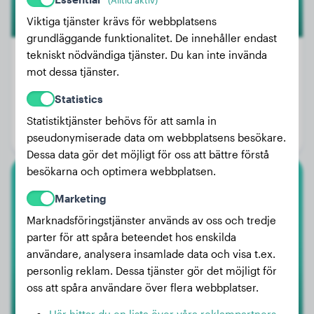
Viktiga tjänster krävs för webbplatsens
grundläggande funktionalitet. De innehåller endast
tekniskt nödvändiga tjänster. Du kan inte invända
mot dessa tjänster.
Vikt:
39 kg
Statistics
Ålder:
3 år, 3 månader
Statistiktjänster behövs för att samla in
Kön:
Honhund
pseudonymiserade data om webbplatsens besökare.
Dessa data gör det möjligt för oss att bättre förstå
besökarna och optimera webbplatsen.
Beagle
Marketing
Marknadsföringstjänster används av oss och tredje
Arlo
parter för att spåra beteendet hos enskilda
användare, analysera insamlade data och visa t.ex.
personlig reklam. Dessa tjänster gör det möjligt för
1
oss att spåra användare över flera webbplatser.