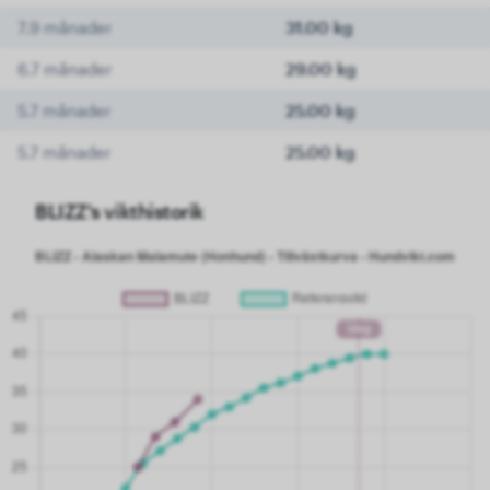
7.9 månader
31.00 kg
6.7 månader
29.00 kg
5.7 månader
25.00 kg
5.7 månader
25.00 kg
BLIZZ's vikthistorik