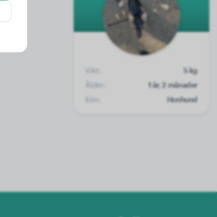
Vikt:
5 kg
Ålder:
1 år, 2 månader
Kön:
Honhund