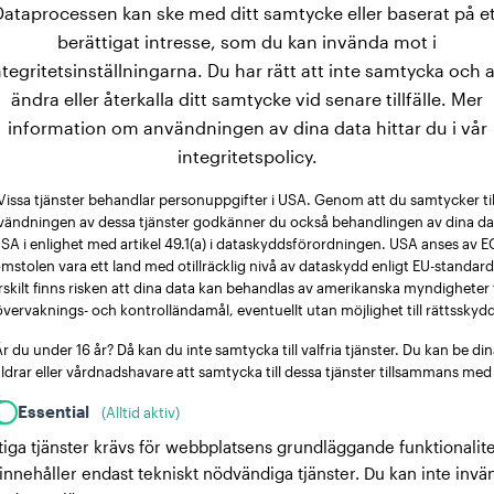
Dataprocessen kan ske med ditt samtycke eller baserat på et
berättigat intresse, som du kan invända mot i
ntegritetsinställningarna. Du har rätt att inte samtycka och a
ändra eller återkalla ditt samtycke vid senare tillfälle. Mer
information om användningen av dina data hittar du i vår
integritetspolicy.
Vissa tjänster behandlar personuppgifter i USA. Genom att du samtycker til
vändningen av dessa tjänster godkänner du också behandlingen av dina dat
SA i enlighet med artikel 49.1(a) i dataskyddsförordningen. USA anses av E
mstolen vara ett land med otillräcklig nivå av dataskydd enligt EU-standard
rskilt finns risken att dina data kan behandlas av amerikanska myndigheter 
övervaknings- och kontrolländamål, eventuellt utan möjlighet till rättsskydd
r du under 16 år? Då kan du inte samtycka till valfria tjänster. Du kan be di
ldrar eller vårdnadshavare att samtycka till dessa tjänster tillsammans med
Essential
(Alltid aktiv)
tiga tjänster krävs för webbplatsens grundläggande funktionalite
innehåller endast tekniskt nödvändiga tjänster. Du kan inte invä