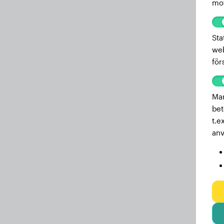
mot
Sta
web
för
Mar
bet
t.e
anv