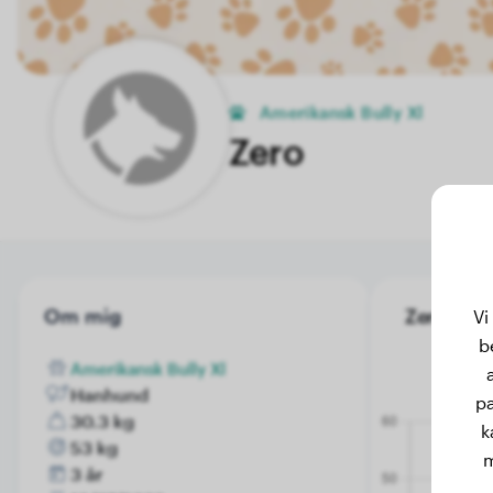
Amerikansk Bully Xl
Zero
Om mig
Zero's vik
Vi
b
Amerikansk Bully Xl
Hanhund
pa
30.3 kg
k
53 kg
m
3 år