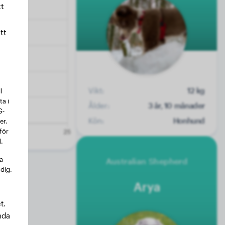
t
tt
Vikt:
12 kg
l
a i
Ålder:
3 år, 10 månader
G-
Kön:
Honhund
er.
för
.
na
Australian Shepherd
 dig.
Arya
t.
nda