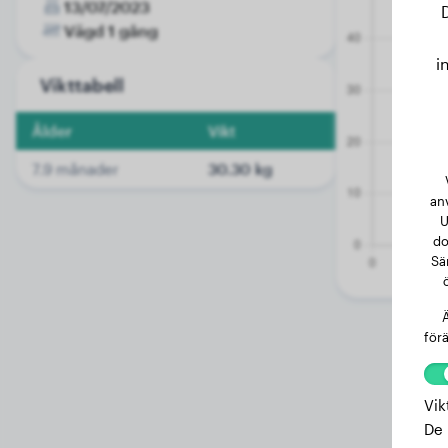
13/07/2023
Vägd 1 gång
i
Vikttabell
Ålder
Vikt
7.9 månader
30.30 kg
an
U
do
Sä
Ä
förä
Vik
De 