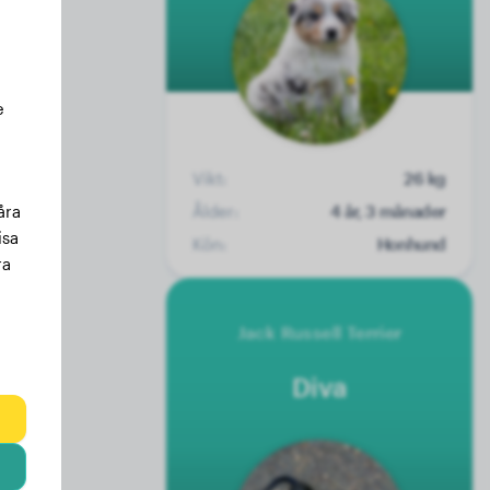
e
Vikt:
26 kg
Ålder:
4 år, 3 månader
åra
isa
Kön:
Honhund
ra
Jack Russell Terrier
Diva