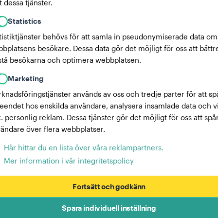
 dessa tjänster.
Statistics
tistiktjänster behövs för att samla in pseudonymiserade data om
bplatsens besökare. Dessa data gör det möjligt för oss att bättr
stå besökarna och optimera webbplatsen.
Marketing
knadsföringstjänster används av oss och tredje parter för att sp
eendet hos enskilda användare, analysera insamlade data och v
x. personlig reklam. Dessa tjänster gör det möjligt för oss att spå
ändare över flera webbplatser.
Här hittar du en lista över våra reklampartners.
Mer information i vår integritetspolicy
Fortsätt och godkänn
Spara individuell inställning