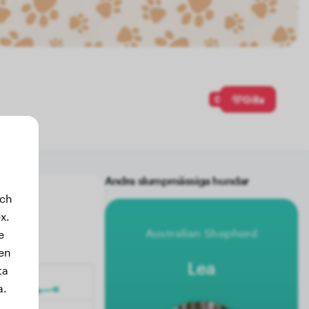
0
Gilla
Andra slumpmässiga hundar
och
x.
Australian Shepherd
e
sen
Lea
ta
a.