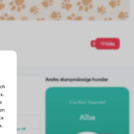
0
Gilla
Andra slumpmässiga hundar
och
x.
e
Cocker Spaniel
sen
Alba
ta
a.