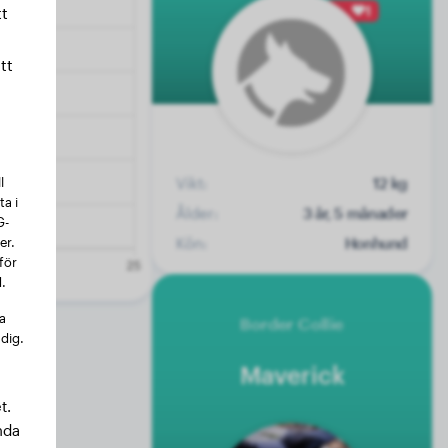
1
t
tt
l
Vikt:
12 kg
a i
Ålder:
3 år, 5 månader
G-
er.
Kön:
Honhund
för
.
na
Border Collie
 dig.
Maverick
t.
nda