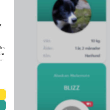
e
Vikt:
10 kg
åra
Ålder:
1 år, 2 månader
isa
Kön:
Hanhund
ra
Alaskan Malamute
BLIZZ
1