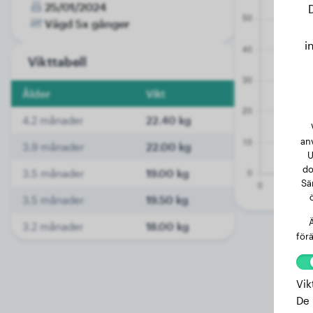
25/01/2024
Vägd 5x gånger
i
Vikttabell
Ålder
Vikt
4.2 månader
22.40 kg
an
3.9 månader
22.00 kg
U
do
3.5 månader
19.00 kg
Sä
3.5 månader
19.50 kg
Ä
3.2 månader
18.00 kg
förä
Vik
De 