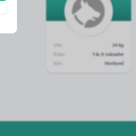
Vikt:
34 kg
Ålder:
1 år, 6 månader
Kön:
Honhund