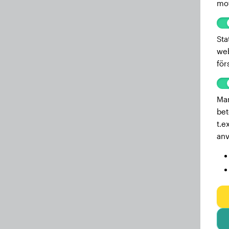
mot
Sta
web
för
Mar
bet
t.e
anv