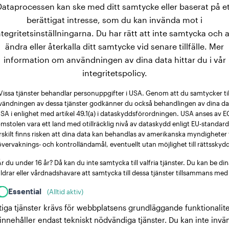
Dataprocessen kan ske med ditt samtycke eller baserat på et
berättigat intresse, som du kan invända mot i
ntegritetsinställningarna. Du har rätt att inte samtycka och a
ändra eller återkalla ditt samtycke vid senare tillfälle. Mer
information om användningen av dina data hittar du i vår
integritetspolicy.
Vissa tjänster behandlar personuppgifter i USA. Genom att du samtycker til
vändningen av dessa tjänster godkänner du också behandlingen av dina dat
SA i enlighet med artikel 49.1(a) i dataskyddsförordningen. USA anses av E
mstolen vara ett land med otillräcklig nivå av dataskydd enligt EU-standard
rskilt finns risken att dina data kan behandlas av amerikanska myndigheter 
övervaknings- och kontrolländamål, eventuellt utan möjlighet till rättsskydd
r du under 16 år? Då kan du inte samtycka till valfria tjänster. Du kan be di
ldrar eller vårdnadshavare att samtycka till dessa tjänster tillsammans med
Essential
(Alltid aktiv)
tiga tjänster krävs för webbplatsens grundläggande funktionalite
innehåller endast tekniskt nödvändiga tjänster. Du kan inte invä