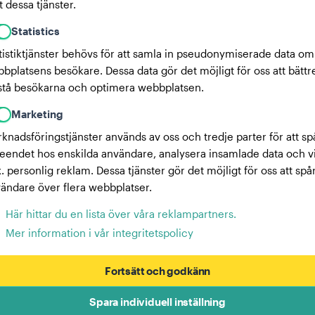
 dessa tjänster.
Statistics
tistiktjänster behövs för att samla in pseudonymiserade data om
bplatsens besökare. Dessa data gör det möjligt för oss att bättr
stå besökarna och optimera webbplatsen.
Marketing
knadsföringstjänster används av oss och tredje parter för att sp
eendet hos enskilda användare, analysera insamlade data och v
x. personlig reklam. Dessa tjänster gör det möjligt för oss att spå
ändare över flera webbplatser.
Här hittar du en lista över våra reklampartners.
Mer information i vår integritetspolicy
Fortsätt och godkänn
Spara individuell inställning