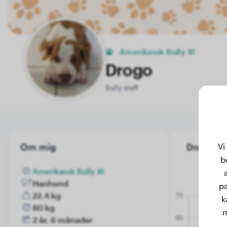
Amerikansk Bully Xl
Drogo
Bully staff
Vi
Om mig
Drogo's vi
b
Amerikansk Bully Xl
Hanhund
pa
22.4 kg
k
60 kg
m
2 år, 6 månader