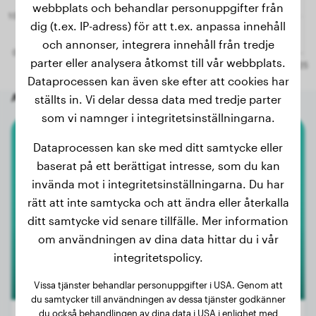
webbplats och behandlar personuppgifter från
dig (t.ex. IP-adress) för att t.ex. anpassa innehåll
och annonser, integrera innehåll från tredje
parter eller analysera åtkomst till vår webbplats.
Dataprocessen kan även ske efter att cookies har
Andra slumpmässiga hundar
ställts in. Vi delar dessa data med tredje parter
som vi namnger i integritetsinställningarna.
Dataprocessen kan ske med ditt samtycke eller
Amerikansk Bully
baserat på ett berättigat intresse, som du kan
Mini
invända mot i integritetsinställningarna. Du har
rätt att inte samtycka och att ändra eller återkalla
ditt samtycke vid senare tillfälle. Mer information
om användningen av dina data hittar du i vår
integritetspolicy.
Vissa tjänster behandlar personuppgifter i USA. Genom att
du samtycker till användningen av dessa tjänster godkänner
du också behandlingen av dina data i USA i enlighet med