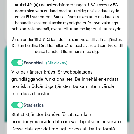
artikel 49.1(a) i dataskyddsförordningen. USA anses av EG-
domstolen vara ett land med otillräcklig nivå av dataskydd
Vikt:
29 kg
enligt EU-standarder. Särskilt finns risken att dina data kan
behandlas av amerikanska myndigheter för övervaknings-
Ålder:
4 år, 2 månader
och kontrolländamål, eventuellt utan möjlighet till rättsskydd.
Kön:
Honhund
Är du under 16 år? Då kan du inte samtycka till valfria tjänster.
Du kan be dina föräldrar eller vårdnadshavare att samtycka till
dessa tjänster tillsammans med dig.
Boxer
Essential
(Alltid aktiv)
Viktiga tjänster krävs för webbplatsens
Jax
grundläggande funktionalitet. De innehåller endast
tekniskt nödvändiga tjänster. Du kan inte invända
mot dessa tjänster.
Statistics
Statistiktjänster behövs för att samla in
pseudonymiserade data om webbplatsens besökare.
Dessa data gör det möjligt för oss att bättre förstå