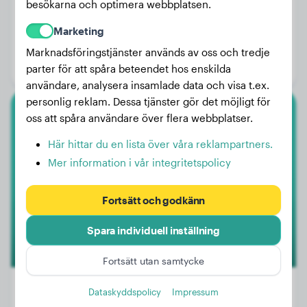
besökarna och optimera webbplatsen.
Vikt:
8 kg
Marketing
Ålder:
3 år, 2 månader
Marknadsföringstjänster används av oss och tredje
Kön:
Hanhund
parter för att spåra beteendet hos enskilda
användare, analysera insamlade data och visa t.ex.
personlig reklam. Dessa tjänster gör det möjligt för
oss att spåra användare över flera webbplatser.
Amerikansk Bully Xl
Här hittar du en lista över våra reklampartners.
Nala
Mer information i vår integritetspolicy
Fortsätt och godkänn
Spara individuell inställning
Fortsätt utan samtycke
Dataskyddspolicy
Impressum