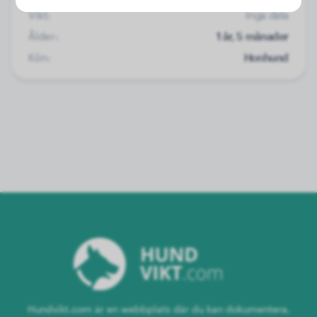
Vikt:
Inga data
Ålder:
1 år, 5 månader
Kön:
Honhund
Hundvikt.com är en webbplats där du kan dokumentera,