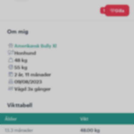
1
Gilla
Om mig
Amerikansk Bully Xl
Honhund
48 kg
55 kg
2 år, 11 månader
09/08/2023
Vägd 3x gånger
Vikttabell
Ålder
Vikt
13.3 månader
48.00 kg