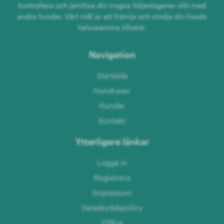
kontrollera och jämföra din trogna följeslagares vikt med
andra hundar. Vårt mål är att främja och stödja din hunds
hälsosamma tillväxt.
Navigation
Startsida
Hundraser
Hundar
Kontakt
Ytterligare länkar
Logga in
Registrera
Impressum
Dataskyddspolicy
Villkor