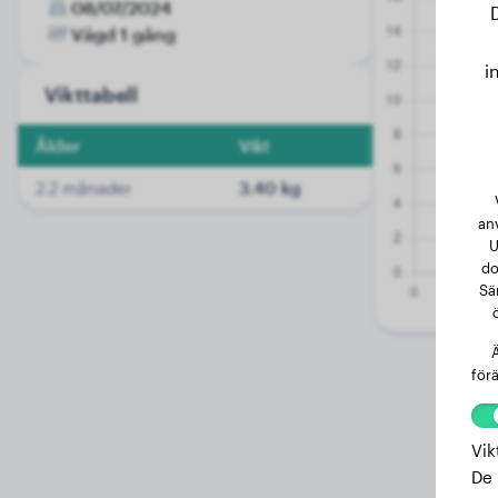
08/07/2024
Vägd 1 gång
i
Vikttabell
Ålder
Vikt
2.2 månader
3.40 kg
an
U
do
Sä
Ä
förä
Vik
De 