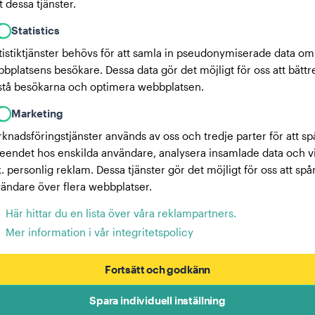
 dessa tjänster.
Statistics
tistiktjänster behövs för att samla in pseudonymiserade data om
bplatsens besökare. Dessa data gör det möjligt för oss att bättr
stå besökarna och optimera webbplatsen.
Marketing
knadsföringstjänster används av oss och tredje parter för att sp
eendet hos enskilda användare, analysera insamlade data och v
x. personlig reklam. Dessa tjänster gör det möjligt för oss att spå
ändare över flera webbplatser.
Här hittar du en lista över våra reklampartners.
Mer information i vår integritetspolicy
Fortsätt och godkänn
Spara individuell inställning