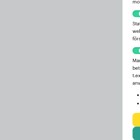
mot
Sta
web
för
Mar
bet
t.e
anv