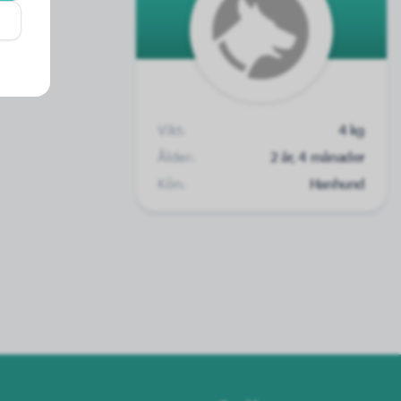
Vikt:
4 kg
Ålder:
2 år, 4 månader
Kön:
Hanhund