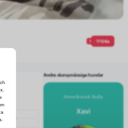
1
Gilla
Andra slumpmässiga hundar
och
x.
Amerikansk Bully
e
sen
Xavi
ta
a.