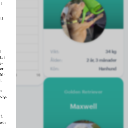
t
tt
Vikt:
34 kg
l
a i
Ålder:
2 år, 3 månader
G-
Kön:
Hanhund
er.
för
.
na
Golden Retriever
 dig.
Maxwell
t.
nda