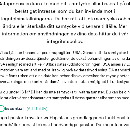
Dataprocessen kan ske med ditt samtycke eller baserat på et
berättigat intresse, som du kan invända mot i
ntegritetsinställningarna. Du har rätt att inte samtycka och a
ändra eller återkalla ditt samtycke vid senare tillfälle. Mer
information om användningen av dina data hittar du i vår
integritetspolicy.
Vissa tjänster behandlar personuppgifter i USA. Genom att du samtycker til
vändningen av dessa tjänster godkänner du också behandlingen av dina dat
SA i enlighet med artikel 49.1(a) i dataskyddsförordningen. USA anses av E
mstolen vara ett land med otillräcklig nivå av dataskydd enligt EU-standard
rskilt finns risken att dina data kan behandlas av amerikanska myndigheter 
övervaknings- och kontrolländamål, eventuellt utan möjlighet till rättsskydd
r du under 16 år? Då kan du inte samtycka till valfria tjänster. Du kan be di
ldrar eller vårdnadshavare att samtycka till dessa tjänster tillsammans med
Essential
(Alltid aktiv)
tiga tjänster krävs för webbplatsens grundläggande funktionalite
innehåller endast tekniskt nödvändiga tjänster. Du kan inte invä