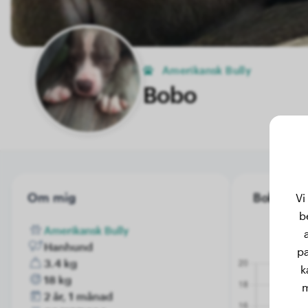
Amerikansk Bully
Bobo
Om mig
Bobo's vik
Vi
b
Amerikansk Bully
Hanhund
pa
3.4 kg
k
18 kg
m
2 år, 1 månad