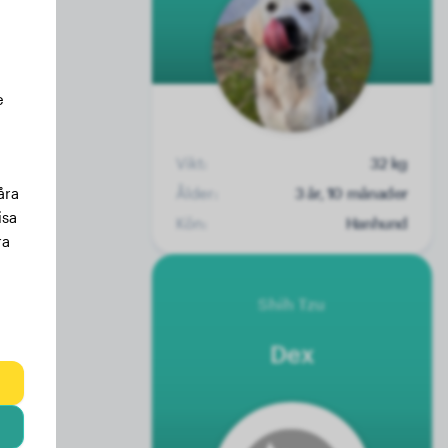
e
Vikt:
32 kg
Ålder:
3 år, 10 månader
åra
isa
Kön:
Hanhund
ra
Shih Tzu
Dex