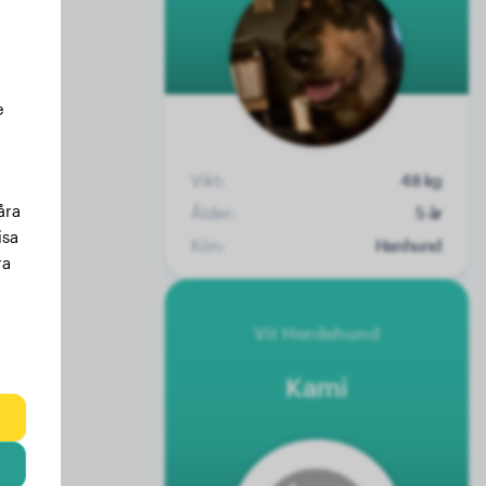
e
Vikt:
48 kg
åra
Ålder:
5 år
isa
Kön:
Hanhund
ra
Vit Herdehund
Kami