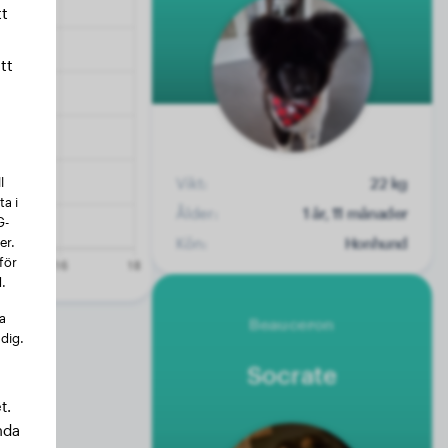
t
tt
l
Vikt:
22 kg
a i
Ålder:
1 år, 11 månader
G-
er.
Kön:
Honhund
för
.
na
Beauceron
 dig.
Socrate
t.
nda