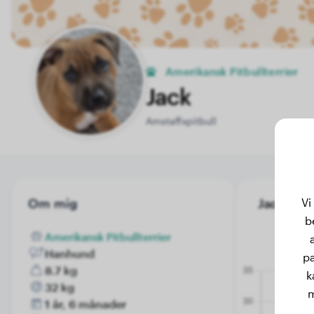
Amerikansk Pitbullterrier
Jack
Amstaffxpitbull
Vi
Om mig
Jack's vik
b
Amerikansk Pitbullterrier
Hanhund
pa
8.7 kg
k
32 kg
m
1 år, 6 månader