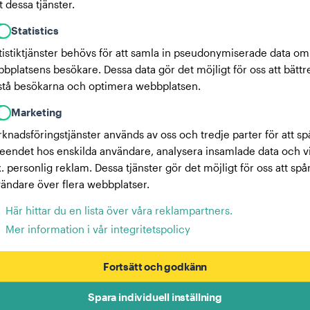
 dessa tjänster.
Statistics
tistiktjänster behövs för att samla in pseudonymiserade data om
bplatsens besökare. Dessa data gör det möjligt för oss att bättr
stå besökarna och optimera webbplatsen.
Marketing
knadsföringstjänster används av oss och tredje parter för att sp
eendet hos enskilda användare, analysera insamlade data och v
x. personlig reklam. Dessa tjänster gör det möjligt för oss att spå
ändare över flera webbplatser.
Här hittar du en lista över våra reklampartners.
Mer information i vår integritetspolicy
Fortsätt och godkänn
Spara individuell inställning