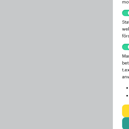
mot
Sta
web
för
Mar
bet
t.e
anv