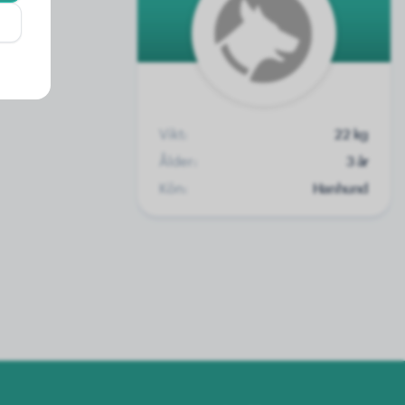
Vikt:
22 kg
Ålder:
3 år
Kön:
Hanhund