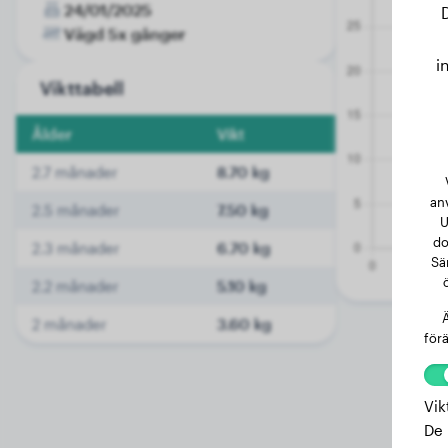
24/01/2025
Vägd 5x gånger
i
Vikttabell
Ålder
Vikt
2.7 månader
8.70 kg
an
2.5 månader
7.50 kg
U
do
2.3 månader
6.70 kg
Sä
2.2 månader
5.10 kg
Ä
2 månader
3.60 kg
förä
Vik
De 