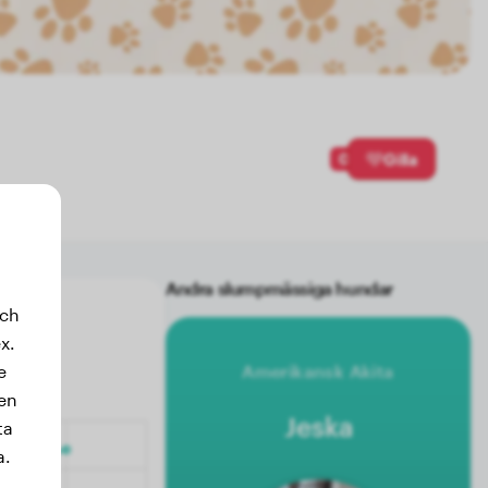
0
Gilla
Andra slumpmässiga hundar
och
x.
e
Amerikansk Akita
sen
Jeska
ta
a.