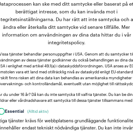
Dataprocessen kan ske med ditt samtycke eller baserat på et
berättigat intresse, som du kan invända mot i
ntegritetsinställningarna. Du har rätt att inte samtycka och a
ändra eller återkalla ditt samtycke vid senare tillfälle. Mer
information om användningen av dina data hittar du i vår
integritetspolicy.
Vissa tjänster behandlar personuppgifter i USA. Genom att du samtycker til
vändningen av dessa tjänster godkänner du också behandlingen av dina dat
SA i enlighet med artikel 49.1(a) i dataskyddsförordningen. USA anses av E
mstolen vara ett land med otillräcklig nivå av dataskydd enligt EU-standard
rskilt finns risken att dina data kan behandlas av amerikanska myndigheter 
övervaknings- och kontrolländamål, eventuellt utan möjlighet till rättsskydd
r du under 16 år? Då kan du inte samtycka till valfria tjänster. Du kan be di
ldrar eller vårdnadshavare att samtycka till dessa tjänster tillsammans med
Essential
(Alltid aktiv)
tiga tjänster krävs för webbplatsens grundläggande funktionalite
innehåller endast tekniskt nödvändiga tjänster. Du kan inte invä