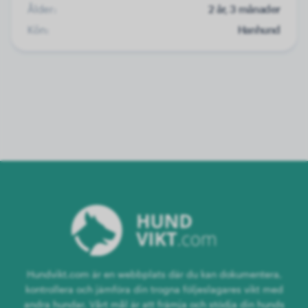
Ålder:
2 år, 3 månader
Kön:
Hanhund
Hundvikt.com är en webbplats där du kan dokumentera,
kontrollera och jämföra din trogna följeslagares vikt med
andra hundar. Vårt mål är att främja och stödja din hunds