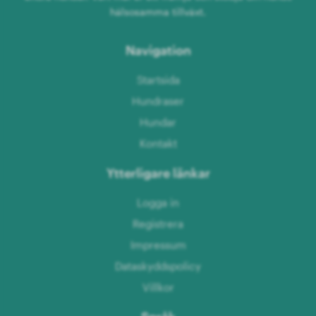
hälsosamma tillväxt.
Navigation
Startsida
Hundraser
Hundar
Kontakt
Ytterligare länkar
Logga in
Registrera
Impressum
Dataskyddspolicy
Villkor