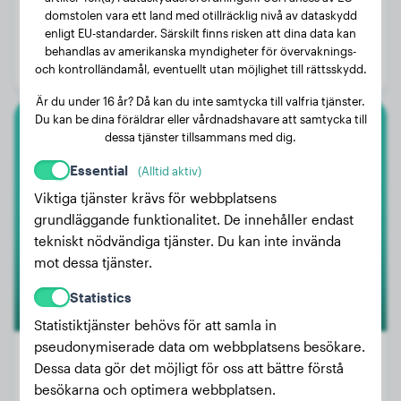
Vikt:
26 kg
domstolen vara ett land med otillräcklig nivå av dataskydd
enligt EU-standarder. Särskilt finns risken att dina data kan
Ålder:
4 år, 4 månader
behandlas av amerikanska myndigheter för övervaknings-
Kön:
Hanhund
och kontrolländamål, eventuellt utan möjlighet till rättsskydd.
Är du under 16 år? Då kan du inte samtycka till valfria tjänster.
Du kan be dina föräldrar eller vårdnadshavare att samtycka till
dessa tjänster tillsammans med dig.
Boxer
Essential
(Alltid aktiv)
Panqueca
Viktiga tjänster krävs för webbplatsens
grundläggande funktionalitet. De innehåller endast
tekniskt nödvändiga tjänster. Du kan inte invända
2
mot dessa tjänster.
Statistics
Statistiktjänster behövs för att samla in
pseudonymiserade data om webbplatsens besökare.
Dessa data gör det möjligt för oss att bättre förstå
besökarna och optimera webbplatsen.