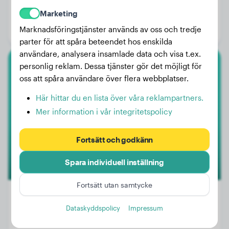
Vikt:
4 kg
Marketing
Ålder:
2 år, 3 månader
Marknadsföringstjänster används av oss och tredje
Kön:
Honhund
parter för att spåra beteendet hos enskilda
användare, analysera insamlade data och visa t.ex.
personlig reklam. Dessa tjänster gör det möjligt för
Ungersk Vizsla
oss att spåra användare över flera webbplatser.
Maylo
Här hittar du en lista över våra reklampartners.
Mer information i vår integritetspolicy
Fortsätt och godkänn
Spara individuell inställning
Fortsätt utan samtycke
Dataskyddspolicy
Impressum
Vikt:
12 kg