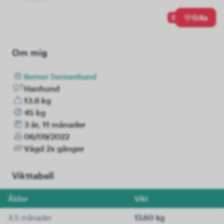
0
Gilla
Om mig
Berner Sennenhund
Hanhund
13.6 kg
45 kg
3 år, 11 månader
06/09/2022
Vägd 2x gånger
Vikttabell
Ålder
Vikt
4.5 månader
13.60 kg