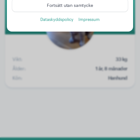
Fortsätt utan samtycke
Dataskyddspolicy
Impressum
Vikt:
33 kg
Ålder:
1 år, 8 månader
Kön:
Hanhund