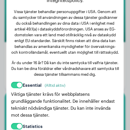
integritetspolicy.
Vissa tjänster behandlar personuppgifter i USA. Genom att
du samtycker till användningen av dessa tjänster godkänner
du också behandlingen av dina data i USA i enlighet med
artikel 49.1(a) i dataskyddsförordningen. USA anses av EG-
domstolen vara ett land med otillräcklig nivå av dataskydd
enligt EU-standarder. Särskilt finns risken att dina data kan
behandlas av amerikanska myndigheter för övervaknings-
och kontrolländamål, eventuellt utan möjlighet till rättsskydd.
Är du under 16 år? Då kan du inte samtycka till valfria tjänster.
Vikt:
10 kg
Du kan be dina föräldrar eller vårdnadshavare att samtycka till
Ålder:
2 år
dessa tjänster tillsammans med dig.
Kön:
Honhund
Essential
(Alltid aktiv)
Viktiga tjänster krävs för webbplatsens
grundläggande funktionalitet. De innehåller endast
Husky
tekniskt nödvändiga tjänster. Du kan inte invända
mot dessa tjänster.
Vadim
Statistics