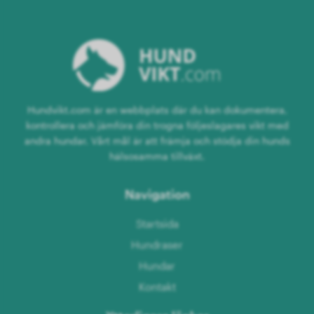
Hundvikt.com är en webbplats där du kan dokumentera,
kontrollera och jämföra din trogna följeslagares vikt med
andra hundar. Vårt mål är att främja och stödja din hunds
hälsosamma tillväxt.
Navigation
Startsida
Hundraser
Hundar
Kontakt