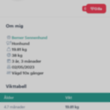
0
Gilla
Om mig
Berner Sennenhund
Honhund
19.81 kg
38 kg
3 år, 3 månader
02/05/2023
Vägd 10x gånger
Vikttabell
Ålder
Vikt
4.7 månader
19.81 kg