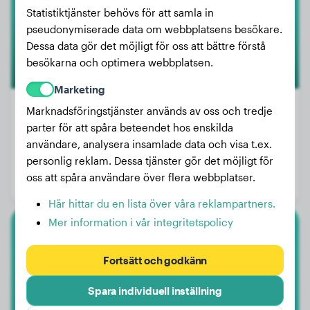
Statistiktjänster behövs för att samla in
pseudonymiserade data om webbplatsens besökare.
Dessa data gör det möjligt för oss att bättre förstå
besökarna och optimera webbplatsen.
Marketing
Marknadsföringstjänster används av oss och tredje
parter för att spåra beteendet hos enskilda
Vikt:
22 kg
användare, analysera insamlade data och visa t.ex.
personlig reklam. Dessa tjänster gör det möjligt för
Ålder:
1 år, 10 månader
oss att spåra användare över flera webbplatser.
Kön:
Hanhund
Här hittar du en lista över våra reklampartners.
Mer information i vår integritetspolicy
Labrador Retriever
Fortsätt och godkänn
King
Spara individuell inställning