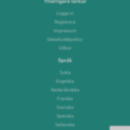
Ytterligare länkar
Logga in
Registrera
Impressum
Dataskyddspolicy
Villkor
Språk
Tyska
Engelska
Nederländska
Franska
Svenska
Spanska
Italienska