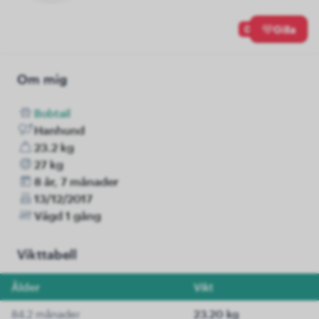
0
Gilla
Om mig
Bobtail
Hanhund
23.2 kg
27 kg
8 år, 7 månader
13/12/2017
Vägd 1 gång
Vikttabell
Ålder
Vikt
84.2 månader
23.20 kg