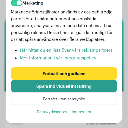
Marketing
Kön:
Honhund
Marknadsföringstjänster används av oss och tredje
parter för att spåra beteendet hos enskilda
användare, analysera insamlade data och visa t.ex.
Golden Retriever
personlig reklam. Dessa tjänster gör det möjligt för
oss att spåra användare över flera webbplatser.
Trufa
Här hittar du en lista över våra reklampartners.
Mer information i vår integritetspolicy
1
Fortsätt och godkänn
Spara individuell inställning
Fortsätt utan samtycke
Dataskyddspolicy
Impressum
Vikt:
22 kg
Ålder:
2 år, 6 månader