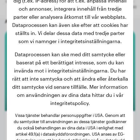
dig (t.ex. IP-adress) för att t.ex. anpassa innehåll
och annonser, integrera innehåll från tredje
parter eller analysera åtkomst till vår webbplats.
Andra slumpmässiga hundar
Dataprocessen kan även ske efter att cookies har
ställts in. Vi delar dessa data med tredje parter
som vi namnger i integritetsinställningarna.
Bearded Collie
Dataprocessen kan ske med ditt samtycke eller
Livi
baserat på ett berättigat intresse, som du kan
invända mot i integritetsinställningarna. Du har
rätt att inte samtycka och att ändra eller återkalla
ditt samtycke vid senare tillfälle. Mer information
om användningen av dina data hittar du i vår
integritetspolicy.
Vissa tjänster behandlar personuppgifter i USA. Genom att
du samtycker till användningen av dessa tjänster godkänner
du också behandlingen av dina data i USA i enlighet med
artikel 49.1(a) i dataskyddsförordningen. USA anses av EG-
Vikt:
10 kg