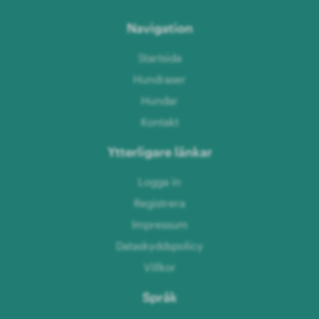
Navigation
Startsida
Hundraser
Hundar
Kontakt
Ytterligare länkar
Logga in
Registrera
Impressum
Dataskyddspolicy
Villkor
Språk