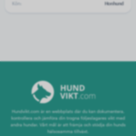
Kön:
Honhund
Hundvikt.com är en webbplats där du kan dokumentera,
kontrollera och jämföra din trogna följeslagares vikt med
andra hundar. Vårt mål är att främja och stödja din hunds
hälsosamma tillväxt.