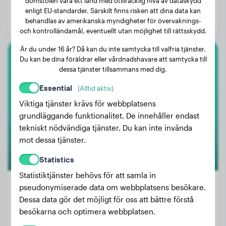
domstolen vara ett land med otillräcklig nivå av dataskydd
Ålder:
2 år, 11 månader
enligt EU-standarder. Särskilt finns risken att dina data kan
behandlas av amerikanska myndigheter för övervaknings-
Kön:
Honhund
och kontrolländamål, eventuellt utan möjlighet till rättsskydd.
Är du under 16 år? Då kan du inte samtycka till valfria tjänster.
Du kan be dina föräldrar eller vårdnadshavare att samtycka till
Dvärgpudel
dessa tjänster tillsammans med dig.
Aimee
Essential
(Alltid aktiv)
Viktiga tjänster krävs för webbplatsens
grundläggande funktionalitet. De innehåller endast
tekniskt nödvändiga tjänster. Du kan inte invända
mot dessa tjänster.
Statistics
Statistiktjänster behövs för att samla in
pseudonymiserade data om webbplatsens besökare.
Dessa data gör det möjligt för oss att bättre förstå
Vikt:
Inga data
besökarna och optimera webbplatsen.
Ålder:
4 år, 4 månader