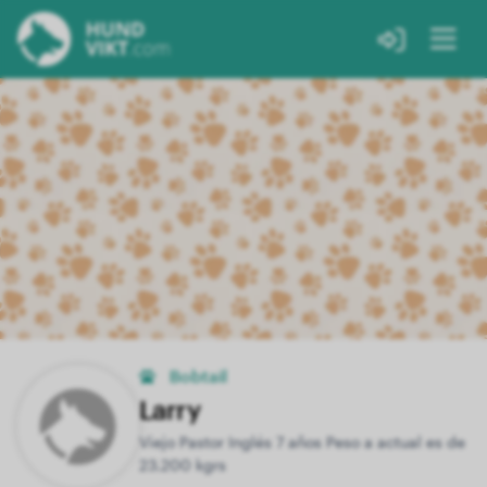
Bobtail
Larry
Viejo Pastor Inglés 7 años Peso a actual es de
23.200 kgrs