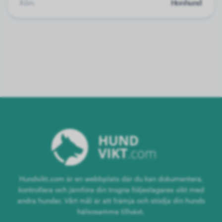
Kön:
Honhund
Hundvikt.com är en webbplats där du kan dokumentera,
kontrollera och jämföra din trogna följeslagares vikt med
andra hundar. Vårt mål är att främja och stödja din hunds
hälsosamma tillväxt.