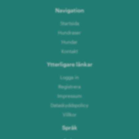
Navigation
Startsida
Hundraser
Hundar
Kontakt
Ytterligare länkar
Logga in
Registrera
Impressum
Dataskyddspolicy
Villkor
Språk