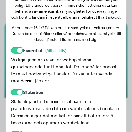
Ålder:
2 år, 8 månader
enligt EU-standarder. Särskilt finns risken att dina data kan
behandlas av amerikanska myndigheter för övervaknings-
Kön:
Hanhund
och kontrolländamål, eventuellt utan möjlighet till rättsskydd.
Är du under 16 år? Då kan du inte samtycka till valfria tjänster.
Du kan be dina föräldrar eller vårdnadshavare att samtycka till
Border Collie
dessa tjänster tillsammans med dig.
Chester
Essential
(Alltid aktiv)
Viktiga tjänster krävs för webbplatsens
grundläggande funktionalitet. De innehåller endast
1
tekniskt nödvändiga tjänster. Du kan inte invända
mot dessa tjänster.
Statistics
Statistiktjänster behövs för att samla in
pseudonymiserade data om webbplatsens besökare.
Dessa data gör det möjligt för oss att bättre förstå
Vikt:
23 kg
besökarna och optimera webbplatsen.
Ålder:
2 år, 1 månad