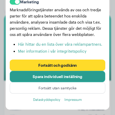
Marketing
Kön:
Hanhund
Marknadsföringstjänster används av oss och tredje
parter för att spåra beteendet hos enskilda
användare, analysera insamlade data och visa t.ex.
Fransk Bulldog
personlig reklam. Dessa tjänster gör det möjligt för
oss att spåra användare över flera webbplatser.
Peppi
Här hittar du en lista över våra reklampartners.
Mer information i vår integritetspolicy
Fortsätt och godkänn
Spara individuell inställning
Fortsätt utan samtycke
Dataskyddspolicy
Impressum
Vikt:
11 kg
Ålder:
4 år, 3 månader