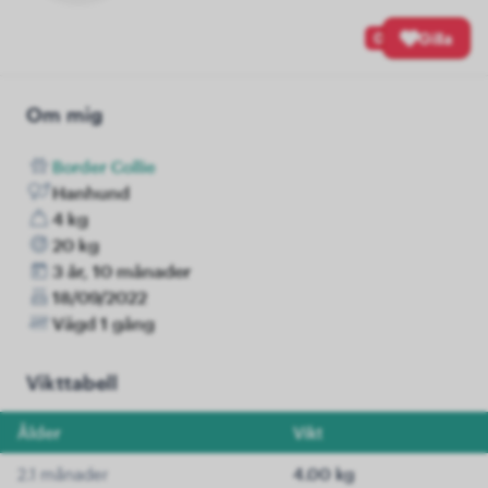
0
Gilla
Om mig
Border Collie
Hanhund
4 kg
20 kg
3 år, 10 månader
18/09/2022
Vägd 1 gång
Vikttabell
Ålder
Vikt
2.1 månader
4.00 kg