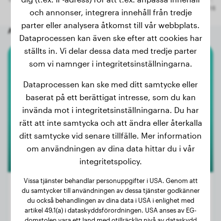
och annonser, integrera innehåll från tredje
parter eller analysera åtkomst till vår webbplats.
Andra slumpmässiga hundar
Dataprocessen kan även ske efter att cookies har
ställts in. Vi delar dessa data med tredje parter
som vi namnger i integritetsinställningarna.
Anatolisk Herdehund
Dataprocessen kan ske med ditt samtycke eller
Aigo
baserat på ett berättigat intresse, som du kan
invända mot i integritetsinställningarna. Du har
rätt att inte samtycka och att ändra eller återkalla
1
ditt samtycke vid senare tillfälle. Mer information
om användningen av dina data hittar du i vår
integritetspolicy.
Vissa tjänster behandlar personuppgifter i USA. Genom att
du samtycker till användningen av dessa tjänster godkänner
du också behandlingen av dina data i USA i enlighet med
artikel 49.1(a) i dataskyddsförordningen. USA anses av EG-
Vikt:
30 kg
domstolen vara ett land med otillräcklig nivå av dataskydd