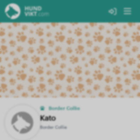
Border Collie
Kato
Border Collie