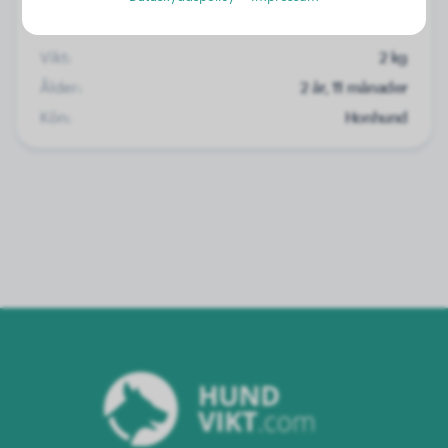
Vikt:
2 kg
Ålder:
2 år, 11 månader
Kön:
Honhund