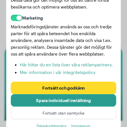
Dessa data gör det möjligt för oss att bättre förstå
besökarna och optimera webbplatsen.
Marketing
Vikt:
28 kg
Marknadsföringstjänster används av oss och tredje
Ålder:
3 år
parter för att spåra beteendet hos enskilda
Kön:
Hanhund
användare, analysera insamlade data och visa t.ex.
personlig reklam. Dessa tjänster gör det möjligt för
oss att spåra användare över flera webbplatser.
Toypudel
Här hittar du en lista över våra reklampartners.
Mer information i vår integritetspolicy
Baby
Fortsätt och godkänn
Spara individuell inställning
Fortsätt utan samtycke
Dataskyddspolicy
Impressum