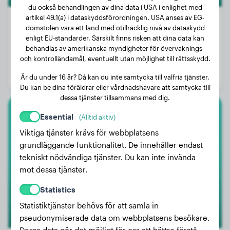
du också behandlingen av dina data i USA i enlighet med
artikel 49.1(a) i dataskyddsförordningen. USA anses av EG-
domstolen vara ett land med otillräcklig nivå av dataskydd
enligt EU-standarder. Särskilt finns risken att dina data kan
Vikt:
10 kg
behandlas av amerikanska myndigheter för övervaknings-
och kontrolländamål, eventuellt utan möjlighet till rättsskydd.
Ålder:
1 år, 11 månader
Är du under 16 år? Då kan du inte samtycka till valfria tjänster.
Kön:
Honhund
Du kan be dina föräldrar eller vårdnadshavare att samtycka till
dessa tjänster tillsammans med dig.
Essential
(Alltid aktiv)
Kangal Herdehund
Viktiga tjänster krävs för webbplatsens
Kan
grundläggande funktionalitet. De innehåller endast
tekniskt nödvändiga tjänster. Du kan inte invända
mot dessa tjänster.
1
Statistics
Statistiktjänster behövs för att samla in
pseudonymiserade data om webbplatsens besökare.