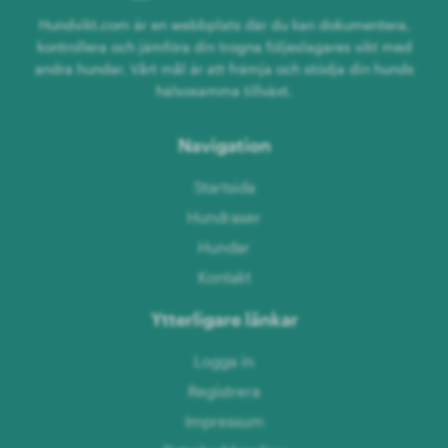
Hundvikt.com är en webbplats där du kan dokumentera,
kontrollera och jämföra din trogna följeslagares vikt med
andra hundar. Vårt mål är att främja och stödja din hunds
hälsosamma tillväxt.
Navigation
Startsida
Hundraser
Hundar
Kontakt
Ytterligare länkar
Logga in
Registrera
Impressum