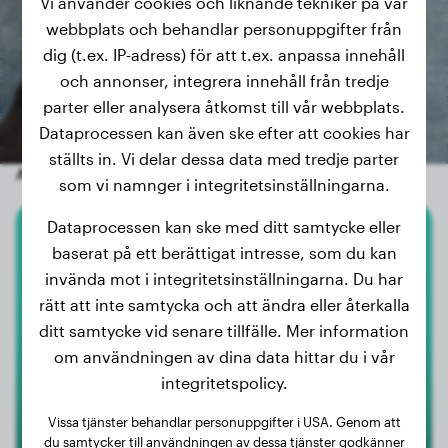
Vi använder cookies och liknande tekniker på vår
webbplats och behandlar personuppgifter från
dig (t.ex. IP-adress) för att t.ex. anpassa innehåll
och annonser, integrera innehåll från tredje
parter eller analysera åtkomst till vår webbplats.
Dataprocessen kan även ske efter att cookies har
ställts in. Vi delar dessa data med tredje parter
Andra slumpmässiga hundar
som vi namnger i integritetsinställningarna.
Dataprocessen kan ske med ditt samtycke eller
Mudi
baserat på ett berättigat intresse, som du kan
invända mot i integritetsinställningarna. Du har
Csoki
rätt att inte samtycka och att ändra eller återkalla
ditt samtycke vid senare tillfälle. Mer information
om användningen av dina data hittar du i vår
integritetspolicy.
Vissa tjänster behandlar personuppgifter i USA. Genom att
du samtycker till användningen av dessa tjänster godkänner