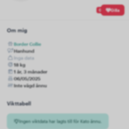
0
Gilla
Om mig
Border Collie
Hanhund
Inga data
18 kg
1 år, 3 månader
06/05/2025
Inte vägd ännu
Vikttabell
Ingen viktdata har lagts till för Kato ännu.