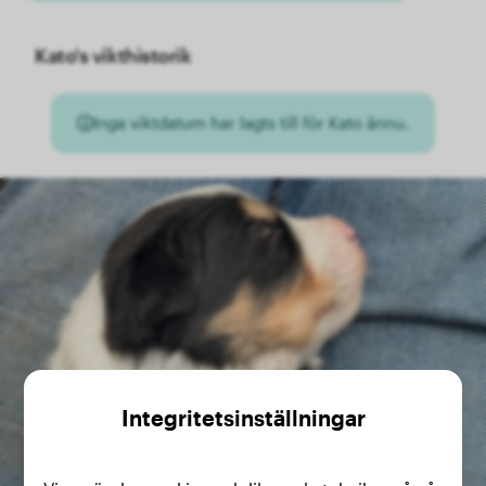
Kato's vikthistorik
Inga viktdatum har lagts till för Kato ännu.
Integritetsinställningar