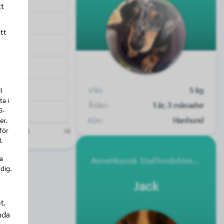
t
tt
Vikt:
5 kg
l
a i
Ålder:
1 år, 3 månader
G-
Kön:
Hanhund
er.
för
.
na
Amerikansk Staffordshire Terrier
 dig.
Jack
t.
nda