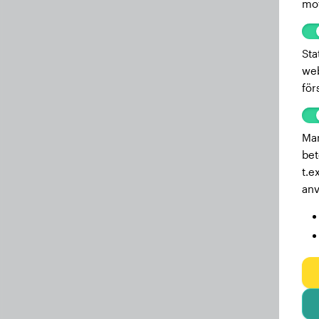
mot
Sta
web
för
Mar
bet
t.e
anv