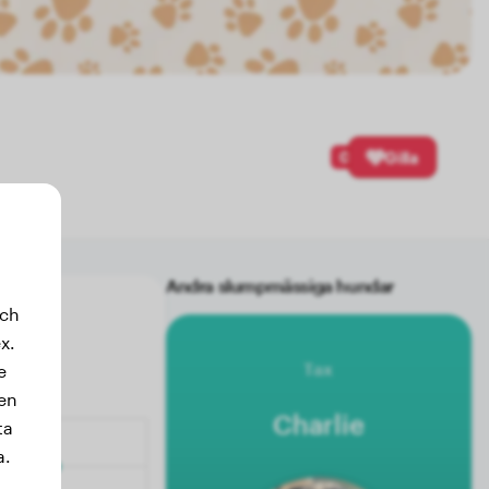
0
Gilla
Andra slumpmässiga hundar
och
x.
Tax
e
sen
Charlie
ta
a.