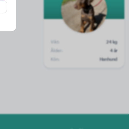
Vikt:
24 kg
Ålder:
4 år
Kön:
Hanhund