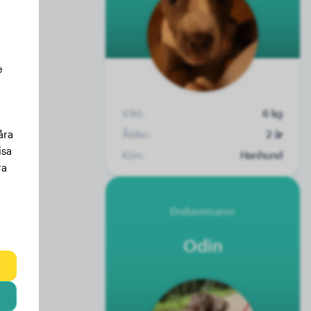
e
Vikt:
6 kg
Ålder:
2 år
åra
isa
Kön:
Hanhund
ra
Dobermann
Odin