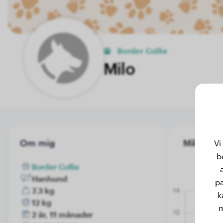
Border Collie
Milo
Om mig
Milo's vik
Vi
b
Border Collie
Hanhund
pa
7.3 kg
k
12 kg
m
2 år, 11 månader