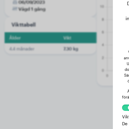
06/09/2023
Vägd 1 gång
i
Vikttabell
Ålder
Vikt
4.4 månader
7.30 kg
an
U
do
Sä
Ä
förä
Vik
De 