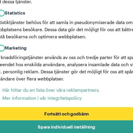
 dessa tjänster.
Statistics
tistiktjänster behövs för att samla in pseudonymiserade data om
bplatsens besökare. Dessa data gör det möjligt för oss att bättr
stå besökarna och optimera webbplatsen.
Marketing
knadsföringstjänster används av oss och tredje parter för att sp
eendet hos enskilda användare, analysera insamlade data och v
x. personlig reklam. Dessa tjänster gör det möjligt för oss att spå
ändare över flera webbplatser.
Här hittar du en lista över våra reklampartners.
Mer information i vår integritetspolicy
Fortsätt och godkänn
Spara individuell inställning