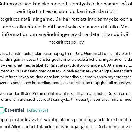
Dataprocessen kan ske med ditt samtycke eller baserat på et
berättigat intresse, som du kan invända mot i
ntegritetsinställningarna. Du har rätt att inte samtycka och a
ändra eller återkalla ditt samtycke vid senare tillfälle. Mer
information om användningen av dina data hittar du i vår
integritetspolicy.
Vissa tjänster behandlar personuppgifter i USA. Genom att du samtycker til
vändningen av dessa tjänster godkänner du också behandlingen av dina dat
SA i enlighet med artikel 49.1(a) i dataskyddsförordningen. USA anses av E
mstolen vara ett land med otillräcklig nivå av dataskydd enligt EU-standard
rskilt finns risken att dina data kan behandlas av amerikanska myndigheter 
övervaknings- och kontrolländamål, eventuellt utan möjlighet till rättsskydd
r du under 16 år? Då kan du inte samtycka till valfria tjänster. Du kan be di
ldrar eller vårdnadshavare att samtycka till dessa tjänster tillsammans med
Essential
(Alltid aktiv)
tiga tjänster krävs för webbplatsens grundläggande funktionalite
innehåller endast tekniskt nödvändiga tjänster. Du kan inte invä