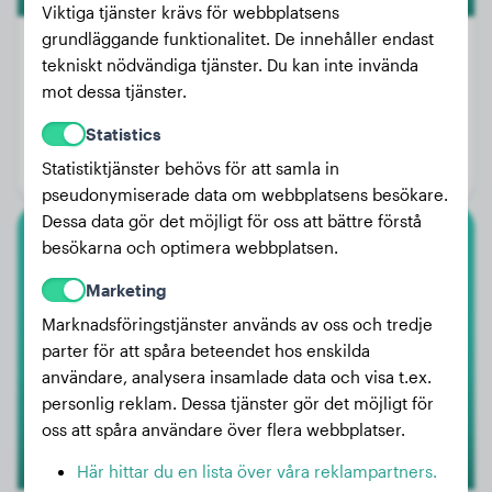
Viktiga tjänster krävs för webbplatsens
grundläggande funktionalitet. De innehåller endast
tekniskt nödvändiga tjänster. Du kan inte invända
mot dessa tjänster.
Vikt:
3 kg
Statistics
Ålder:
3 år, 5 månader
Statistiktjänster behövs för att samla in
Kön:
Honhund
pseudonymiserade data om webbplatsens besökare.
Dessa data gör det möjligt för oss att bättre förstå
besökarna och optimera webbplatsen.
Tysk Schäferhund
Marketing
Cox vom Großen Beerberg
Marknadsföringstjänster används av oss och tredje
parter för att spåra beteendet hos enskilda
användare, analysera insamlade data och visa t.ex.
personlig reklam. Dessa tjänster gör det möjligt för
oss att spåra användare över flera webbplatser.
Här hittar du en lista över våra reklampartners.