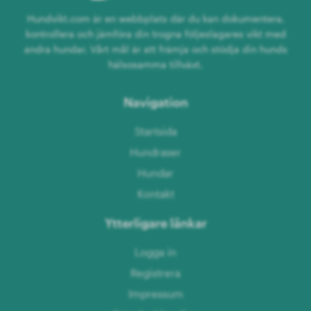
Hundvikt.com är en webbplats där du kan dokumentera,
kontrollera och jämföra din trogna följeslagares vikt med
andra hundar. Vårt mål är att främja och stödja din hunds
hälsosamma tillväxt.
Navigation
Startsida
Hundraser
Hundar
Kontakt
Ytterligare länkar
Logga in
Registrera
Impressum