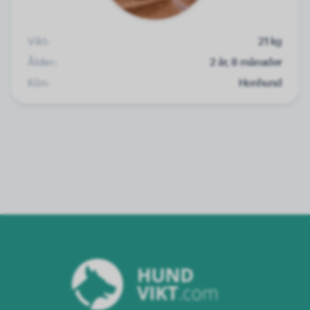
Vikt:
21 kg
Ålder:
2 år, 8 månader
Kön:
Honhund