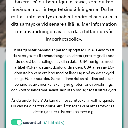
baserat på ett berättigat intresse, som du kan
invända mot i integritetsinställningarna. Du har
rätt att inte samtycka och att ändra eller återkalla
ditt samtycke vid senare tillfälle. Mer information
om användningen av dina data hittar du i vår
integritetspolicy.
Andra slumpmässiga hundar
Vissa tjänster behandlar personuppgifter i USA. Genom att
du samtycker till användningen av dessa tjänster godkänner
du också behandlingen av dina data i USA i enlighet med
artikel 49.1(a) i dataskyddsförordningen. USA anses av EG-
Cavalier King Charles Spaniel
domstolen vara ett land med otillräcklig nivå av dataskydd
enligt EU-standarder. Särskilt finns risken att dina data kan
behandlas av amerikanska myndigheter för övervaknings-
Polly
och kontrolländamål, eventuellt utan möjlighet till rättsskydd.
Är du under 16 år? Då kan du inte samtycka till valfria tjänster.
Du kan be dina föräldrar eller vårdnadshavare att samtycka till
dessa tjänster tillsammans med dig.
Essential
(Alltid aktiv)