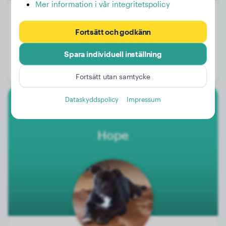
Mer information i vår integritetspolicy
Fortsätt och godkänn
Vikt:
Inga data
Ålder:
4 år, 2 månader
Spara individuell inställning
Kön:
Hanhund
Fortsätt utan samtycke
Dataskyddspolicy
Impressum
Engelsk Bulldogg
Hope