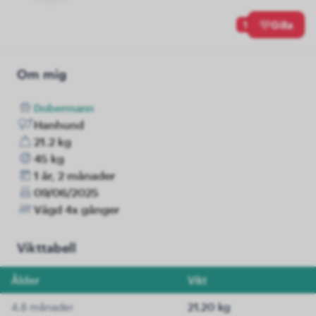
1
Gilla
Om mig
Dobermann
Hanhund
21.2 kg
45 kg
1 år, 2 månader
09/06/2025
Vägd 4x gånger
Vikttabell
Ålder
Vikt
4.8 månader
21.20 kg