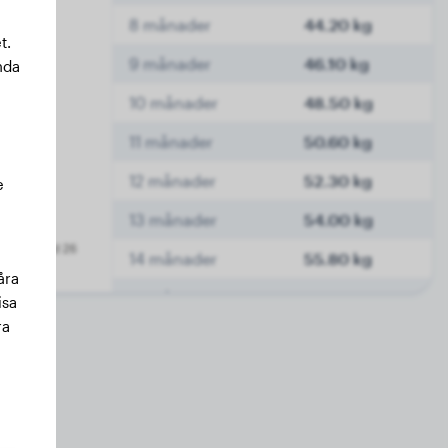
8 månader
44.20 kg
t.
9 månader
46.10 kg
nda
10 månader
48.50 kg
11 månader
50.60 kg
12 månader
52.30 kg
e
13 månader
54.00 kg
14 månader
55.80 kg
åra
15 månader
57.00 kg
isa
ra
16 månader
58.50 kg
17 månader
60.00 kg
18 månader
61.00 kg