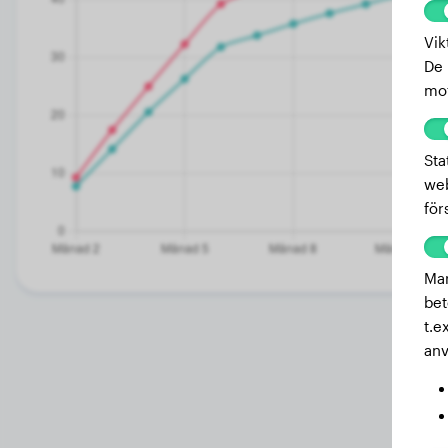
Vik
De 
mot
Sta
web
för
Mar
bet
t.e
anv