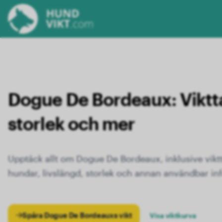
Dogue De Bordeaux:
Viktt
storlek och mer
Upptäck allt om Dogue De Bordeaux, inklusive viktta
hundar, livslängd, storlek och annan användbar in
Spåra Dogue De Bordeauxs vikt
Visa viktkurva