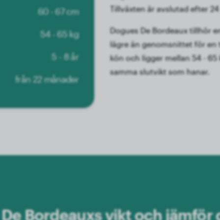
Tillväxten är avslutad efter 2
60 - 67 cm
Dogues De Bordeaux tillhör en
54 - 65 kg
lägre än genomsnittet för en 
5 - 8 år
kön och ligger mellan 54 - 65
samma slutvikt som hanar.
från 22 månader
e De Bordeauxs vikt och jämför