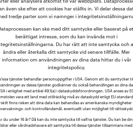
rter eller analysera åtkomst till vår webbplats. Dataproces
aux når en imponerande vikt på 15,9 kg redan vid 3 månad
an även ske efter att cookies har ställts in. Vi delar dessa da
ndraser. Vid en ålder av ett halvt år når vikten snabbt upp 
ed tredje parter som vi namnger i integritetsinställningarn
rasen Dogue De Bordeaux ytter ligare 16 månader och når till s
Dataprocessen kan ske med ditt samtycke eller baserat på et
berättigat intresse, som du kan invända mot i
ntegritetsinställningarna. Du har rätt att inte samtycka och a
ändra eller återkalla ditt samtycke vid senare tillfälle. Mer
information om användningen av dina data hittar du i vår
integritetspolicy.
Vissa tjänster behandlar personuppgifter i USA. Genom att du samtycker til
vändningen av dessa tjänster godkänner du också behandlingen av dina dat
SA i enlighet med artikel 49.1(a) i dataskyddsförordningen. USA anses av E
mstolen vara ett land med otillräcklig nivå av dataskydd enligt EU-standard
rskilt finns risken att dina data kan behandlas av amerikanska myndigheter 
övervaknings- och kontrolländamål, eventuellt utan möjlighet till rättsskydd
r du under 16 år? Då kan du inte samtycka till valfria tjänster. Du kan be di
ldrar eller vårdnadshavare att samtycka till dessa tjänster tillsammans med