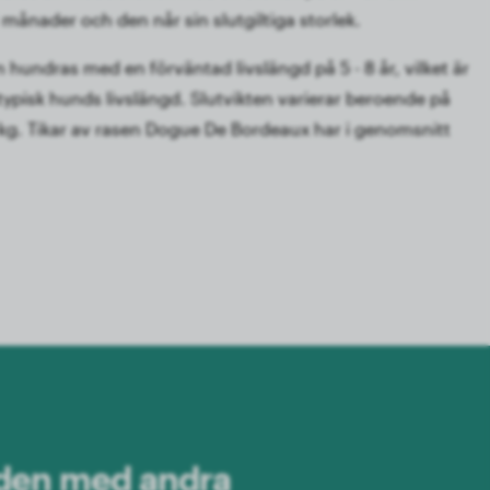
4 månader och den når sin slutgiltiga storlek.
 hundras med en förväntad livslängd på 5 - 8 år, vilket är
typisk hunds livslängd. Slutvikten varierar beroende på
 kg. Tikar av rasen Dogue De Bordeaux har i genomsnitt
 den med andra