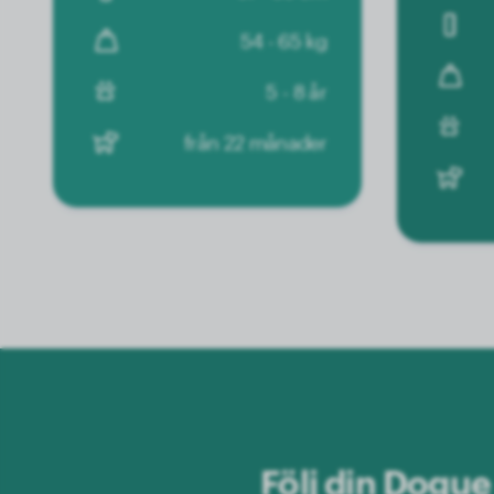
54 - 65 kg
5 - 8 år
från 22 månader
Följ din Dogu