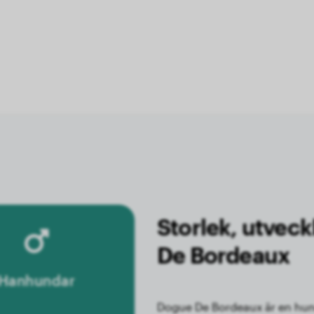
Storlek, utveck
De Bordeaux
Hanhundar
Dogue De Bordeaux är en hund