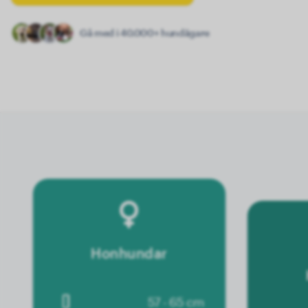
Gå med i 40.000+ hundägare
Honhundar
57 - 65 cm