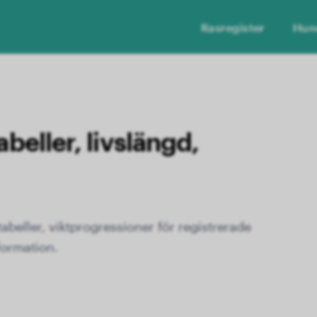
Rasregister
Hun
abeller, livslängd,
beller, viktprogressioner för registrerade
formation.