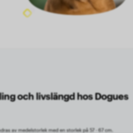
ling och livslängd hos Dogues
ras av medelstorlek med en storlek på 57 - 67 cm.