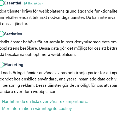
Essential
(Alltid aktiv)
tiga tjänster krävs för webbplatsens grundläggande funktionalite
innehåller endast tekniskt nödvändiga tjänster. Du kan inte invä
 dessa tjänster.
Statistics
tistiktjänster behövs för att samla in pseudonymiserade data om
bplatsens besökare. Dessa data gör det möjligt för oss att bättr
stå besökarna och optimera webbplatsen.
Marketing
knadsföringstjänster används av oss och tredje parter för att sp
eendet hos enskilda användare, analysera insamlade data och v
x. personlig reklam. Dessa tjänster gör det möjligt för oss att spå
ändare över flera webbplatser.
Här hittar du en lista över våra reklampartners.
Mer information i vår integritetspolicy