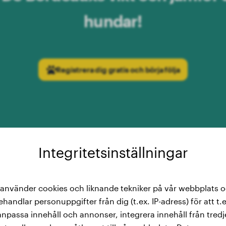
hundar!
Registrera dig gratis och börja följa
Integritetsinställningar
ds viktkurva: Utveckling av D
 använder cookies och liknande tekniker på vår webbplats 
ehandlar personuppgifter från dig (t.ex. IP-adress) för att t.e
Bordeaux från 2 till 24 månade
anpassa innehåll och annonser, integrera innehåll från tredj