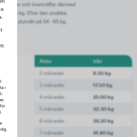
sen
ers ålder och överträffar därmed
ta
till 35,5 kg. Efter den snabba
a.
ist en slutvikt på 54 - 65 kg.
t
tt
Ålder
Vikt
2 månader
9.30 kg
l
3 månader
17.50 kg
a i
G-
4 månader
25.00 kg
er.
för
5 månader
32.30 kg
.
6 månader
39.20 kg
na
 dig.
7 månader
41.80 kg