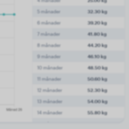
4 månader
25.00 kg
5 månader
32.30 kg
6 månader
39.20 kg
7 månader
41.80 kg
8 månader
44.20 kg
9 månader
46.10 kg
10 månader
48.50 kg
11 månader
50.60 kg
12 månader
52.30 kg
13 månader
54.00 kg
14 månader
55.80 kg
15 månader
57.00 kg