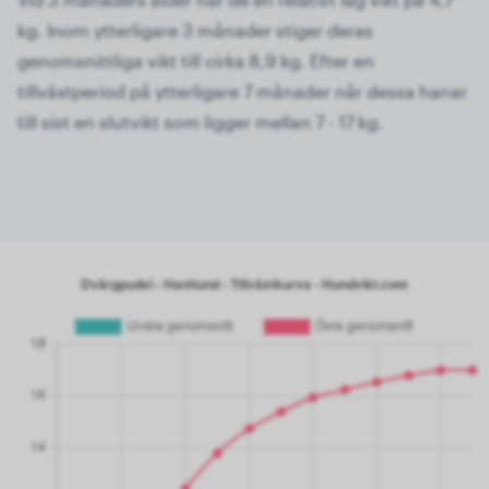
kg. Inom ytterligare 3 månader stiger deras
genomsnittliga vikt till cirka 8,9 kg. Efter en
tillväxtperiod på ytterligare 7 månader når dessa hanar
till sist en slutvikt som ligger mellan 7 - 17 kg.