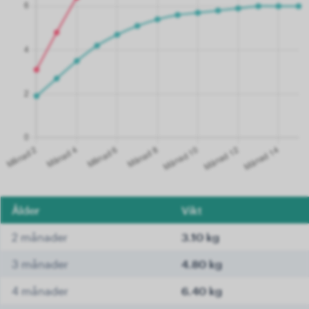
Ålder
Vikt
2 månader
3.10 kg
3 månader
4.80 kg
4 månader
6.40 kg