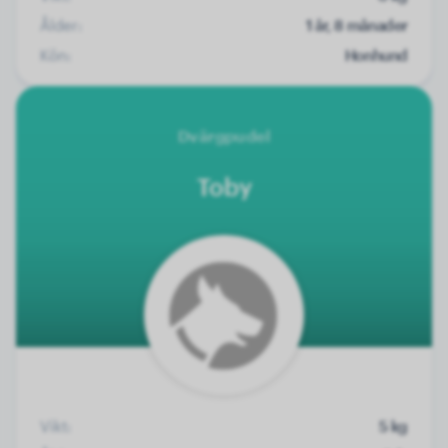
Ålder:
1 år, 8 månader
Kön:
Honhund
Dvärgpudel
Toby
Vikt:
5 kg