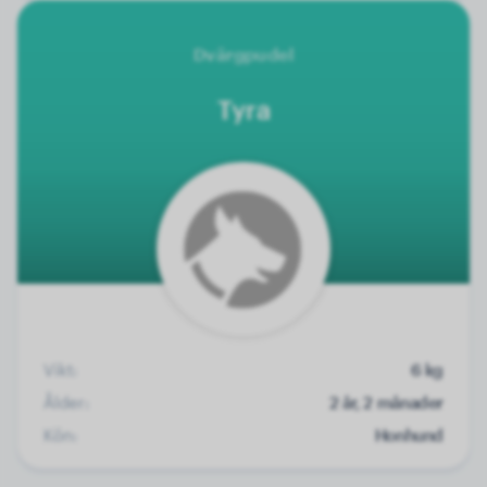
Dvärgpudel
Tyra
Vikt:
6 kg
Ålder:
2 år, 2 månader
Kön:
Honhund