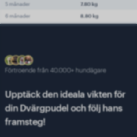
5 månader
7.80 kg
6 månader
8.80 kg
7 månader
9.70 kg
8 månader
10.40 kg
9 månader
10.90 kg
10 månader
11.30 kg
Förtroende från 40.000+ hundägare
11 månader
11.50 kg
12 månader
11.70 kg
Upptäck den ideala vikten för
13 månader
12.00 kg
din Dvärgpudel och följ hans
framsteg!