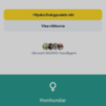
Spåra Dvärgpudels vikt
Visa viktkurva
Gå med i 40.000+ hundägare
Honhundar