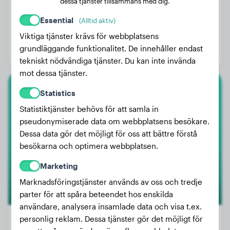
dessa tjänster tillsammans med dig.
Essential
(Alltid aktiv)
Vikt:
11 kg
Viktiga tjänster krävs för webbplatsens
Ålder:
3 år, 6 månader
grundläggande funktionalitet. De innehåller endast
Kön:
Hanhund
tekniskt nödvändiga tjänster. Du kan inte invända
mot dessa tjänster.
Statistics
Dvärgpudel
Statistiktjänster behövs för att samla in
Gaston
pseudonymiserade data om webbplatsens besökare.
Dessa data gör det möjligt för oss att bättre förstå
besökarna och optimera webbplatsen.
Marketing
Marknadsföringstjänster används av oss och tredje
parter för att spåra beteendet hos enskilda
användare, analysera insamlade data och visa t.ex.
personlig reklam. Dessa tjänster gör det möjligt för