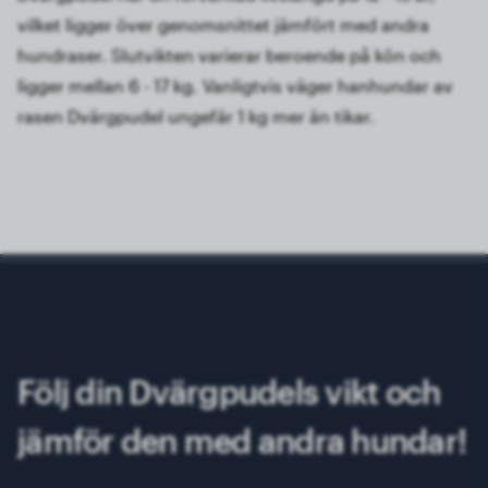
vilket ligger över genomsnittet jämfört med andra
hundraser. Slutvikten varierar beroende på kön och
ligger mellan 6 - 17 kg. Vanligtvis väger hanhundar av
rasen Dvärgpudel ungefär 1 kg mer än tikar.
Följ din Dvärgpudels vikt och
jämför den med andra hundar!