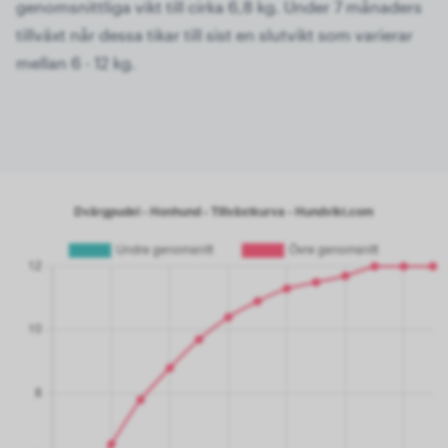
genomsnittliga vikt till cirka 6,8 kg. Under 7 månaders
tillväxt når dessa tikar till sist en slutvikt som varierar
mellan 6 - 12 kg.