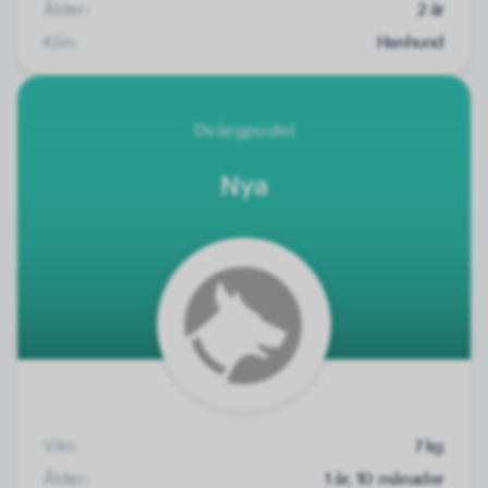
Ålder:
2 år
Kön:
Hanhund
Dvärgpudel
Nya
Vikt:
7 kg
Ålder:
1 år, 10 månader