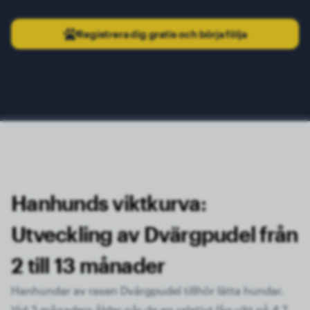
Registrera dig gratis och börja följa
Hanhunds viktkurva:
Utveckling av Dvärgpudel från
2 till 13 månader
Hanhundar av rasen Dvärgpudel tillhör lätta hundar.
Vid 3 månaders ålder når de en relativt låg vikt på 4,7