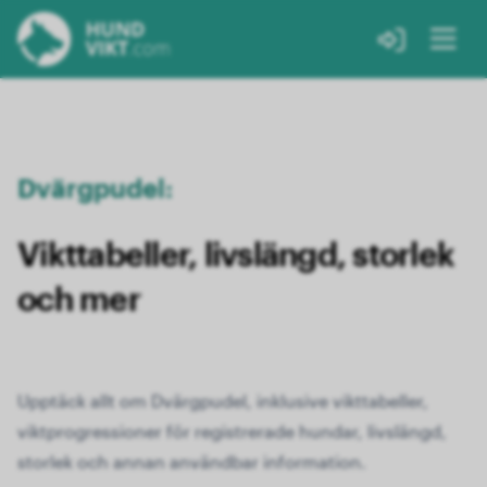
Dvärgpudel:
Vikttabeller, livslängd, storlek
och mer
Upptäck allt om Dvärgpudel, inklusive vikttabeller,
viktprogressioner för registrerade hundar, livslängd,
storlek och annan användbar information.