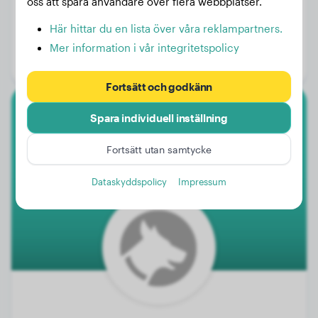
oss att spåra användare över flera webbplatser.
Vikt:
5 kg
Här hittar du en lista över våra reklampartners.
Ålder:
2 år, 1 månad
Mer information i vår integritetspolicy
Kön:
Hanhund
Fortsätt och godkänn
Spara individuell inställning
Dvärgpudel
Fortsätt utan samtycke
Kaya
Dataskyddspolicy
Impressum