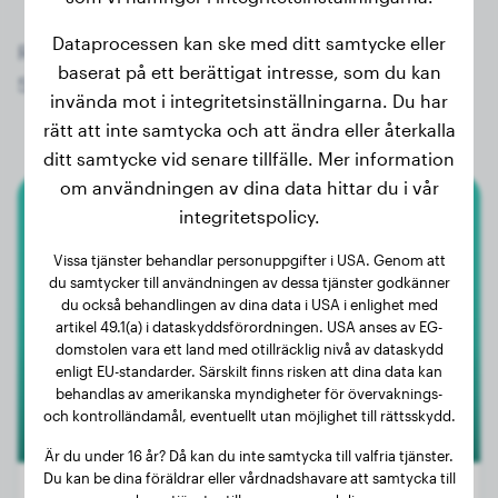
Dataprocessen kan ske med ditt samtycke eller
Registrera dig nu gratis och få tillgång till alla
baserat på ett berättigat intresse, som du kan
542 registrerade hundar av rasen Dvärgpudel!
invända mot i integritetsinställningarna. Du har
rätt att inte samtycka och att ändra eller återkalla
ditt samtycke vid senare tillfälle. Mer information
om användningen av dina data hittar du i vår
integritetspolicy.
Dvärgpudel
Vissa tjänster behandlar personuppgifter i USA. Genom att
Skywalker
du samtycker till användningen av dessa tjänster godkänner
du också behandlingen av dina data i USA i enlighet med
artikel 49.1(a) i dataskyddsförordningen. USA anses av EG-
domstolen vara ett land med otillräcklig nivå av dataskydd
enligt EU-standarder. Särskilt finns risken att dina data kan
behandlas av amerikanska myndigheter för övervaknings-
och kontrolländamål, eventuellt utan möjlighet till rättsskydd.
Är du under 16 år? Då kan du inte samtycka till valfria tjänster.
Du kan be dina föräldrar eller vårdnadshavare att samtycka till