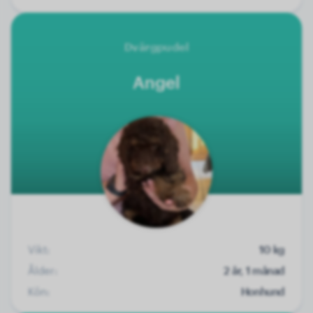
Dvärgpudel
Angel
Vikt:
10 kg
Ålder:
2 år, 1 månad
Kön:
Honhund