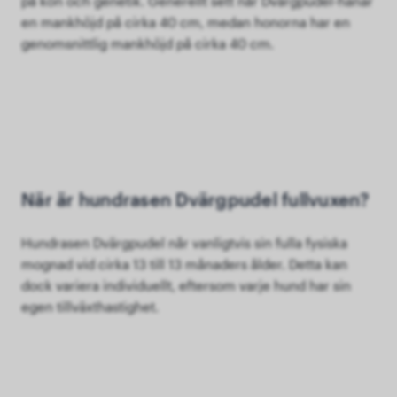
på kön och genetik. Generellt sett når Dvärgpudel-hanar
en mankhöjd på cirka 40 cm, medan honorna har en
genomsnittlig mankhöjd på cirka 40 cm.
När är hundrasen Dvärgpudel fullvuxen?
Hundrasen Dvärgpudel når vanligtvis sin fulla fysiska
mognad vid cirka 13 till 13 månaders ålder. Detta kan
dock variera individuellt, eftersom varje hund har sin
egen tillväxthastighet.