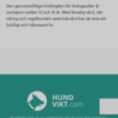
Den genomsnittliga livslängden för Dvärgpudlar är
vanligtvis mellan 12 och 15 år. Med lämplig vård, rätt
näring och regelbunden veterinärvård kan de leva ett
lyckligt och hälsosamt liv.
Hundvikt.com är en webbplats där du kan dokumentera,