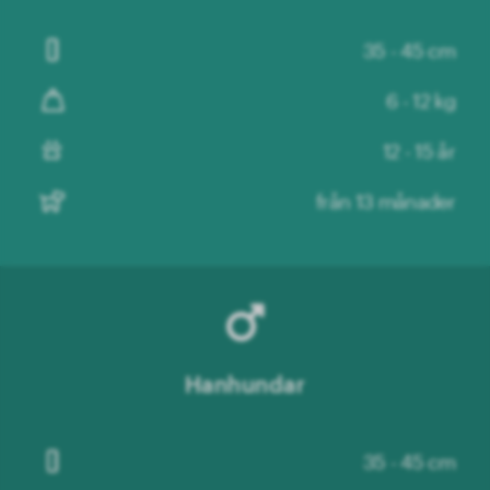
35 - 45 cm
6 - 12 kg
12 - 15 år
från 13 månader
Hanhundar
35 - 45 cm