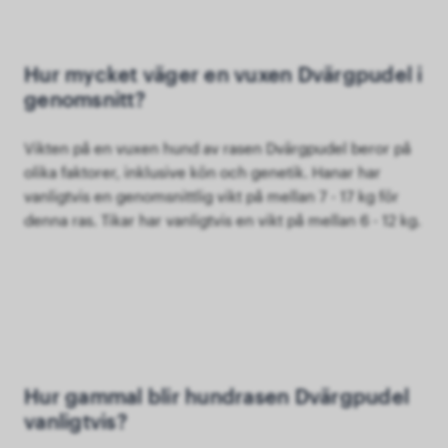
Hur mycket väger en vuxen Dvärgpudel i
genomsnitt?
Vikten på en vuxen hund av rasen Dvärgpudel beror på
olika faktorer, inklusive kön och genetik. Hanar har
vanligtvis en genomsnittlig vikt på mellan 7 - 17 kg för
denna ras. Tikar har vanligtvis en vikt på mellan 6 - 12 kg.
Hur gammal blir hundrasen Dvärgpudel
vanligtvis?