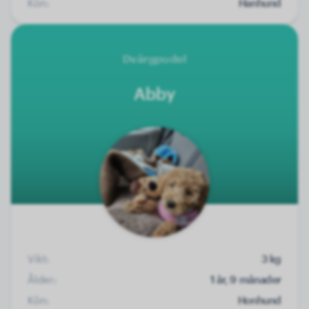
Kön:
Hanhund
Dvärgpudel
Abby
Vikt:
3 kg
Ålder:
1 år, 9 månader
Kön:
Honhund