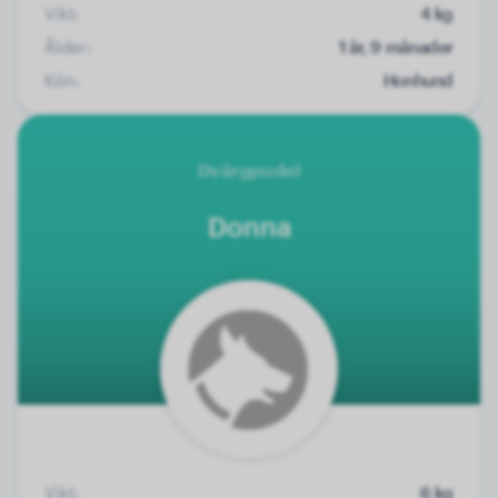
Vikt:
4 kg
Ålder:
1 år, 9 månader
Kön:
Honhund
Dvärgpudel
Donna
Vikt:
6 kg