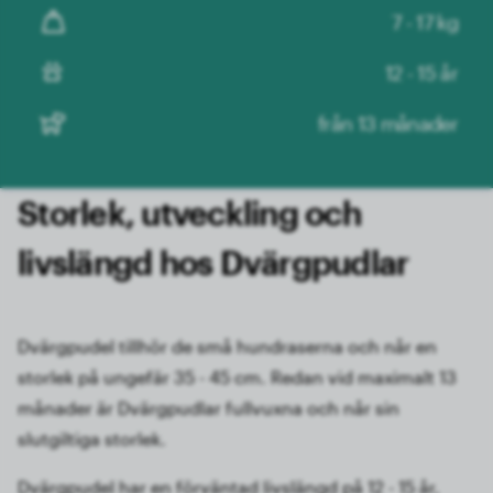
7 - 17 kg
12 - 15 år
från 13 månader
Storlek, utveckling och
livslängd hos Dvärgpudlar
Dvärgpudel tillhör de små hundraserna och når en
storlek på ungefär 35 - 45 cm. Redan vid maximalt 13
månader är Dvärgpudlar fullvuxna och når sin
slutgiltiga storlek.
Dvärgpudel har en förväntad livslängd på 12 - 15 år,