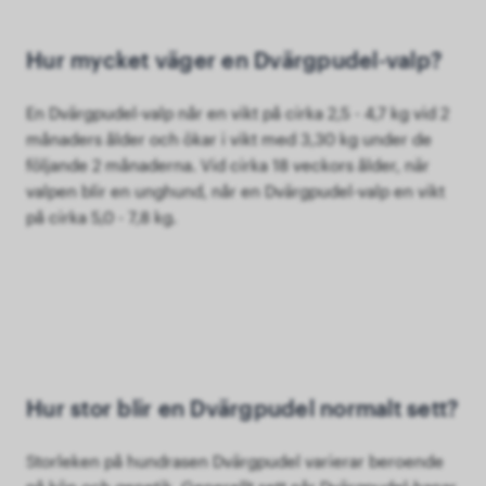
Hur mycket väger en Dvärgpudel-valp?
En Dvärgpudel-valp når en vikt på cirka 2,5 - 4,7 kg vid 2
månaders ålder och ökar i vikt med 3,30 kg under de
följande 2 månaderna. Vid cirka 18 veckors ålder, när
valpen blir en unghund, når en Dvärgpudel-valp en vikt
på cirka 5,0 - 7,8 kg.
Hur stor blir en Dvärgpudel normalt sett?
Storleken på hundrasen Dvärgpudel varierar beroende