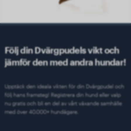
Följ din Dvärgpudels vikt och
jämför den med andra hundar!
Upptäck den ideala vikten för din Dvärgpudel och
följ hans framsteg! Registrera din hund eller valp
nu gratis och bli en del av vårt växande samhälle
med över 40.000+ hundägare.