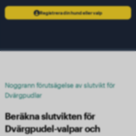
Registrera din hund eller valp
Noggrann förutsägelse av slutvikt för
Dvärgpudlar
Beräkna slutvikten för
Dvärgpudel-valpar och