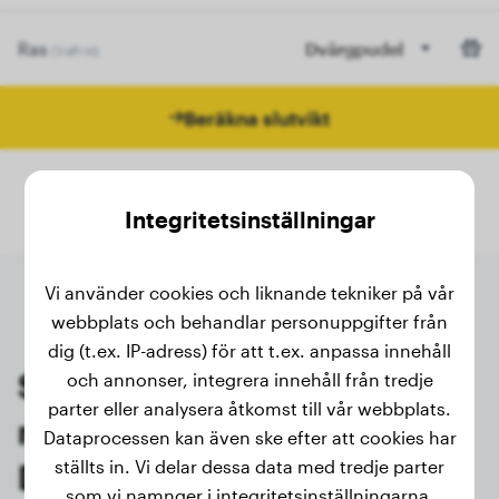
Ras
Dvärgpudel
(Valfritt)
Beräkna slutvikt
Integritetsinställningar
Vi använder cookies och liknande tekniker på vår
webbplats och behandlar personuppgifter från
dig (t.ex. IP-adress) för att t.ex. anpassa innehåll
Senaste vägningarna av
och annonser, integrera innehåll från tredje
parter eller analysera åtkomst till vår webbplats.
registrerade ägare av
Dataprocessen kan även ske efter att cookies har
ställts in. Vi delar dessa data med tredje parter
Dvärgpudel
som vi namnger i integritetsinställningarna.