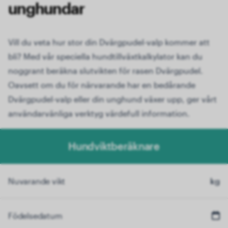
unghundar
Vill du veta hur stor din Dvärgpudel-valp kommer att
bli? Med vår speciella hundtillväxtkalkylator kan du
noggrant beräkna slutvikten för rasen Dvärgpudel.
Oavsett om du för närvarande har en bedårande
Dvärgpudel-valp eller din unghund växer upp, ger vårt
användarvänliga verktyg värdefull information.
Hundviktberäknare
Nuvarande vikt
kg
Födelsedatum