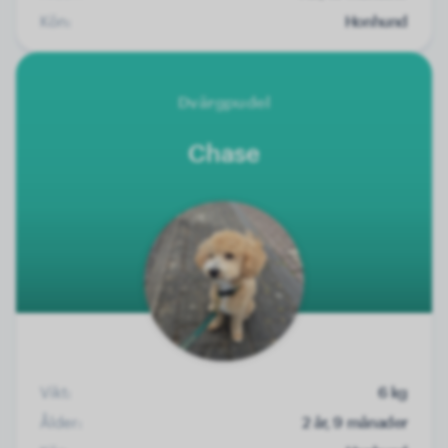
Kön:
Honhund
Dvärgpudel
Chase
Vikt:
6 kg
Ålder:
2 år, 9 månader