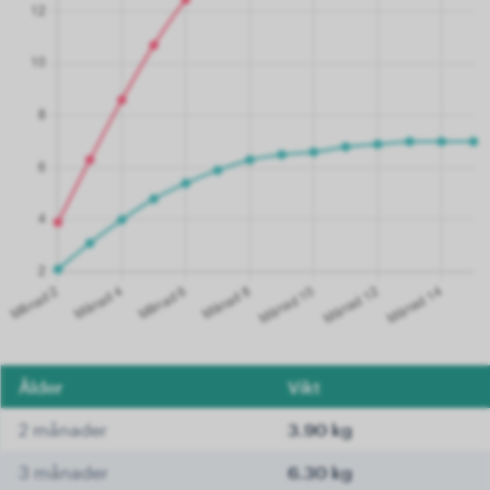
Ålder
Vikt
2 månader
3.90 kg
3 månader
6.30 kg