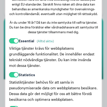
Ålder:
3 år, 1 månad
enligt EU-standarder. Särskilt finns risken att dina data kan
behandlas av amerikanska myndigheter för övervaknings-
Kön:
Hanhund
och kontrolländamål, eventuellt utan möjlighet till rättsskydd.
Är du under 16 år? Då kan du inte samtycka till valfria tjänster.
Du kan be dina föräldrar eller vårdnadshavare att samtycka till
Broholmer
dessa tjänster tillsammans med dig.
Leo
Essential
(Alltid aktiv)
Viktiga tjänster krävs för webbplatsens
grundläggande funktionalitet. De innehåller endast
tekniskt nödvändiga tjänster. Du kan inte invända
mot dessa tjänster.
Statistics
Statistiktjänster behövs för att samla in
Premium
pseudonymiserade data om webbplatsens besökare.
Dessa data gör det möjligt för oss att bättre förstå
Vikt:
58 kg
besökarna och optimera webbplatsen.
Ålder:
1 år, 11 månader