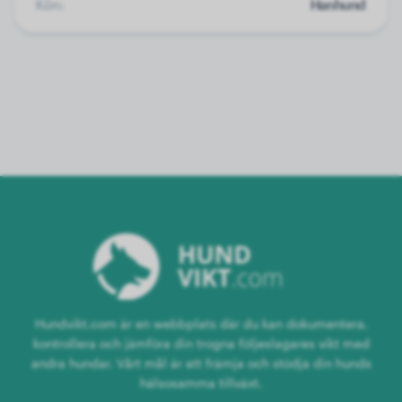
Kön:
Hanhund
Hundvikt.com är en webbplats där du kan dokumentera,
kontrollera och jämföra din trogna följeslagares vikt med
andra hundar. Vårt mål är att främja och stödja din hunds
hälsosamma tillväxt.