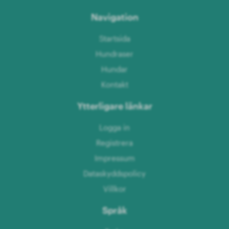
Navigation
Startsida
Hundraser
Hundar
Kontakt
Ytterligare länkar
Logga in
Registrera
Impressum
Dataskyddspolicy
Villkor
Språk