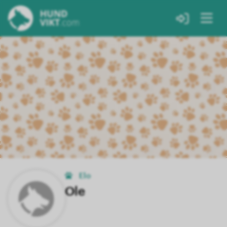
Elo
Ole