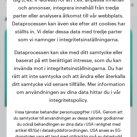
och annonser, integrera innehåll från tredje
parter eller analysera åtkomst till vår webbplats.
Andra slumpmässiga hundar
Dataprocessen kan även ske efter att cookies har
ställts in. Vi delar dessa data med tredje parter
som vi namnger i integritetsinställningarna.
Pyreneisk Bergshund
Dataprocessen kan ske med ditt samtycke eller
Jack
baserat på ett berättigat intresse, som du kan
invända mot i integritetsinställningarna. Du har
rätt att inte samtycka och att ändra eller återkalla
ditt samtycke vid senare tillfälle. Mer information
om användningen av dina data hittar du i vår
integritetspolicy.
Vissa tjänster behandlar personuppgifter i USA. Genom att
du samtycker till användningen av dessa tjänster godkänner
du också behandlingen av dina data i USA i enlighet med
artikel 49.1(a) i dataskyddsförordningen. USA anses av EG-
Vikt:
40 kg
domstolen vara ett land med otillräcklig nivå av dataskydd