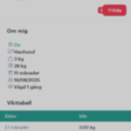
0
Gilla
Om mig
Elo
Hanhund
3 kg
28 kg
11 månader
16/08/2025
Vägd 1 gång
Vikttabell
Ålder
Vikt
2.1 månader
3.00 kg