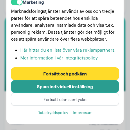
Marketing
Kön:
Hanhund
Marknadsföringstjänster används av oss och tredje
parter för att spåra beteendet hos enskilda
användare, analysera insamlade data och visa t.ex.
Bichon Havanais
personlig reklam. Dessa tjänster gör det möjligt för
oss att spåra användare över flera webbplatser.
Poldi
Här hittar du en lista över våra reklampartners.
Mer information i vår integritetspolicy
Fortsätt och godkänn
Spara individuell inställning
Fortsätt utan samtycke
Dataskyddspolicy
Impressum
Vikt:
2 kg
Ålder:
1 år, 3 månader