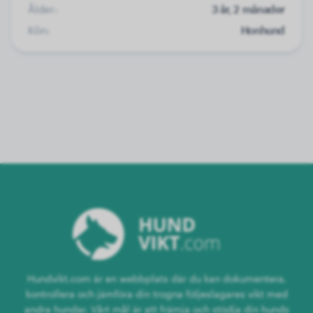
Ålder:
3 år, 2 månader
Kön:
Honhund
Hundvikt.com är en webbplats där du kan dokumentera,
kontrollera och jämföra din trogna följeslagares vikt med
andra hundar. Vårt mål är att främja och stödja din hunds