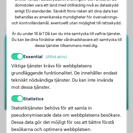
Vikt:
8 kg
domstolen vara ett land med otillräcklig nivå av dataskydd
enligt EU-standarder. Särskilt finns risken att dina data kan
Ålder:
1 år, 2 månader
behandlas av amerikanska myndigheter för övervaknings-
Kön:
Honhund
och kontrolländamål, eventuellt utan möjlighet till rättsskydd.
Är du under 16 år? Då kan du inte samtycka till valfria tjänster.
Du kan be dina föräldrar eller vårdnadshavare att samtycka till
dessa tjänster tillsammans med dig.
Amerikansk Bulldog
Essential
(Alltid aktiv)
Dex
Viktiga tjänster krävs för webbplatsens
grundläggande funktionalitet. De innehåller endast
tekniskt nödvändiga tjänster. Du kan inte invända
mot dessa tjänster.
Statistics
Statistiktjänster behövs för att samla in
pseudonymiserade data om webbplatsens besökare.
Dessa data gör det möjligt för oss att bättre förstå
besökarna och optimera webbplatsen.