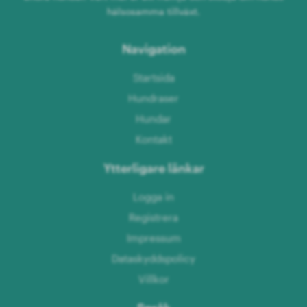
hälsosamma tillväxt.
Navigation
Startsida
Hundraser
Hundar
Kontakt
Ytterligare länkar
Logga in
Registrera
Impressum
Dataskyddspolicy
Villkor