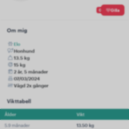
0
Gilla
Om mig
Elo
Honhund
13.5 kg
15 kg
2 år, 5 månader
07/03/2024
Vägd 2x gånger
Vikttabell
Ålder
Vikt
5.9 månader
13.50 kg