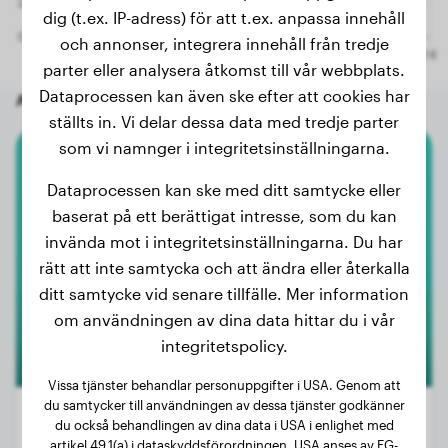
dig (t.ex. IP-adress) för att t.ex. anpassa innehåll
och annonser, integrera innehåll från tredje
parter eller analysera åtkomst till vår webbplats.
Dataprocessen kan även ske efter att cookies har
Andra slumpmässiga hundar
ställts in. Vi delar dessa data med tredje parter
som vi namnger i integritetsinställningarna.
Cocker Spaniel
Dataprocessen kan ske med ditt samtycke eller
baserat på ett berättigat intresse, som du kan
Bonnie
invända mot i integritetsinställningarna. Du har
rätt att inte samtycka och att ändra eller återkalla
ditt samtycke vid senare tillfälle. Mer information
om användningen av dina data hittar du i vår
integritetspolicy.
Vissa tjänster behandlar personuppgifter i USA. Genom att
du samtycker till användningen av dessa tjänster godkänner
du också behandlingen av dina data i USA i enlighet med
artikel 49.1(a) i dataskyddsförordningen. USA anses av EG-