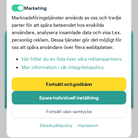
Vikt:
52 kg
Marketing
Ålder:
11 år, 3 månader
Marknadsföringstjänster används av oss och tredje
Kön:
Hanhund
parter för att spåra beteendet hos enskilda
användare, analysera insamlade data och visa t.ex.
personlig reklam. Dessa tjänster gör det möjligt för
Tysk Pinscher
oss att spåra användare över flera webbplatser.
Luna
Här hittar du en lista över våra reklampartners.
Mer information i vår integritetspolicy
Fortsätt och godkänn
Spara individuell inställning
Fortsätt utan samtycke
Dataskyddspolicy
Impressum
Vikt:
8 kg