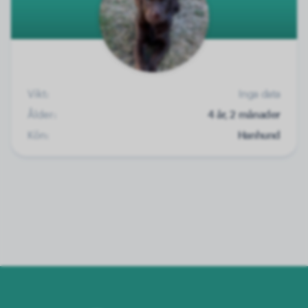
Vikt:
Inga data
Ålder:
4 år, 2 månader
Kön:
Hanhund