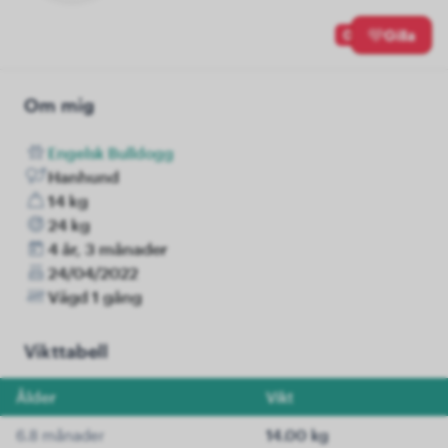
0
Gilla
Om mig
Engelsk Bulldogg
Hanhund
14 kg
24 kg
4 år, 3 månader
24/04/2022
Vägd 1 gång
Vikttabell
Ålder
Vikt
6.8 månader
14.00 kg