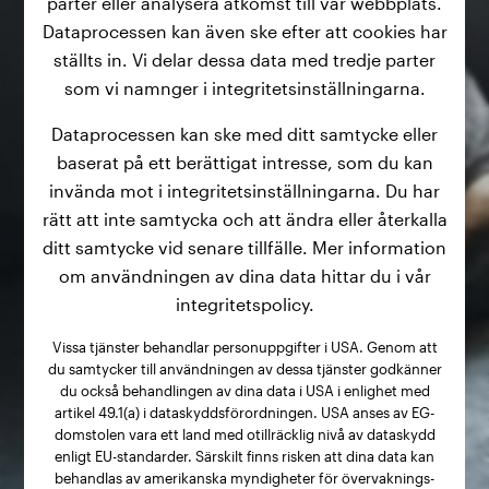
parter eller analysera åtkomst till vår webbplats.
Dataprocessen kan även ske efter att cookies har
ställts in. Vi delar dessa data med tredje parter
som vi namnger i integritetsinställningarna.
Dataprocessen kan ske med ditt samtycke eller
baserat på ett berättigat intresse, som du kan
invända mot i integritetsinställningarna. Du har
rätt att inte samtycka och att ändra eller återkalla
ditt samtycke vid senare tillfälle. Mer information
om användningen av dina data hittar du i vår
integritetspolicy.
Vissa tjänster behandlar personuppgifter i USA. Genom att
du samtycker till användningen av dessa tjänster godkänner
du också behandlingen av dina data i USA i enlighet med
artikel 49.1(a) i dataskyddsförordningen. USA anses av EG-
domstolen vara ett land med otillräcklig nivå av dataskydd
enligt EU-standarder. Särskilt finns risken att dina data kan
behandlas av amerikanska myndigheter för övervaknings-