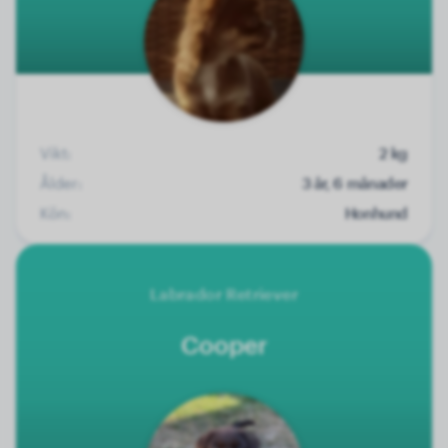
Vikt:
2 kg
Ålder:
3 år, 6 månader
Kön:
Honhund
Labrador Retriever
Cooper