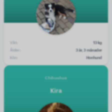
Vikt:
13 kg
Ålder:
3 år, 3 månader
Kön:
Honhund
Chihuahua
Kira