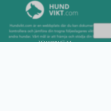
Hundvikt.com är en webbplats där du kan dokumentera,
kontrollera och jämföra din trogna följeslagares vikt med
andra hundar. Vårt mål är att främja och stödja din hunds
hälsosamma tillväxt.
Navigation
Startsida
Hundraser
Hundar
Kontakt
Ytterligare länkar
Logga in