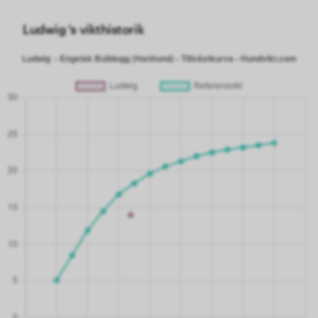
Ludwig 's vikthistorik