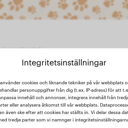
ualmente, blanco/cafe
Integritetsinställningar
 använder cookies och liknande tekniker på vår webbplats 
 vikthistorik
ehandlar personuppgifter från dig (t.ex. IP-adress) för att t.e
anpassa innehåll och annonser, integrera innehåll från tredj
rter eller analysera åtkomst till vår webbplats. Dataproces
an även ske efter att cookies har ställts in. Vi delar dessa da
ed tredje parter som vi namnger i integritetsinställningarn