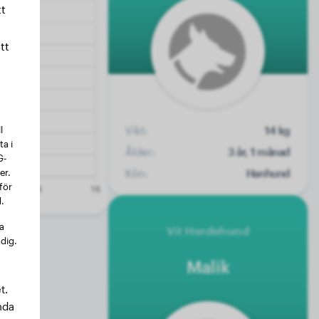
t
tt
l
Vikt:
14 kg
a i
Ålder:
3 år, 1 månad
G-
er.
Kön:
Hanhund
för
.
na
Vit Herdehund
 dig.
Malik
t.
nda