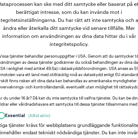
Dataprocessen kan ske med ditt samtycke eller baserat på et
berättigat intresse, som du kan invända mot i
ntegritetsinställningarna. Du har rätt att inte samtycka och a
ändra eller återkalla ditt samtycke vid senare tillfälle. Mer
information om användningen av dina data hittar du i vår
integritetspolicy.
Vissa tjänster behandlar personuppgifter i USA. Genom att du samtycker til
vändningen av dessa tjänster godkänner du också behandlingen av dina dat
SA i enlighet med artikel 49.1(a) i dataskyddsförordningen. USA anses av E
mstolen vara ett land med otillräcklig nivå av dataskydd enligt EU-standard
rskilt finns risken att dina data kan behandlas av amerikanska myndigheter 
övervaknings- och kontrolländamål, eventuellt utan möjlighet till rättsskydd
r du under 16 år? Då kan du inte samtycka till valfria tjänster. Du kan be di
ldrar eller vårdnadshavare att samtycka till dessa tjänster tillsammans med
Essential
(Alltid aktiv)
tiga tjänster krävs för webbplatsens grundläggande funktionalite
innehåller endast tekniskt nödvändiga tjänster. Du kan inte invä