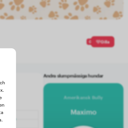
0
Gilla
Andra slumpmässiga hundar
och
x.
e
Amerikansk Bully
sen
Maximo
ta
a.