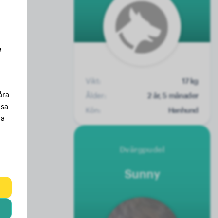
e
Vikt:
17 kg
åra
Ålder:
2 år, 5 månader
isa
Kön:
Hanhund
ra
Dvärgpudel
Sunny