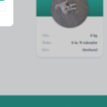
Vikt:
6 kg
Ålder:
6 år, 11 månader
Kön:
Honhund