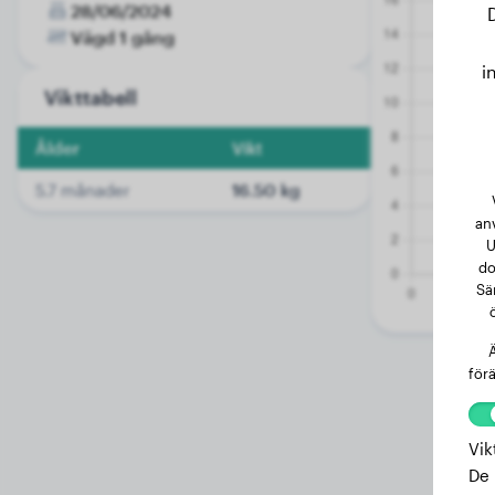
28/06/2024
Vägd 1 gång
i
Vikttabell
Ålder
Vikt
5.7 månader
16.50 kg
an
U
do
Sä
Ä
förä
Vik
De 