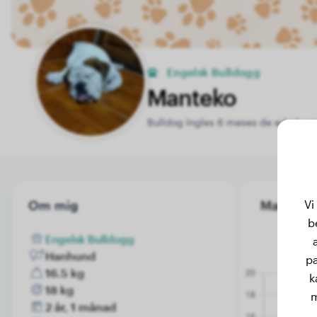
Engelsk Bulldogg
Manteko
Bulldog Ingles 6 meses de edad act
Vi
Om mig
Manteko's
b
Engelsk Bulldogg
Hanhund
pa
16.5 kg
k
18 kg
m
2 år, 1 månad