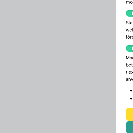
mot
Sta
web
för
Mar
bet
t.e
anv