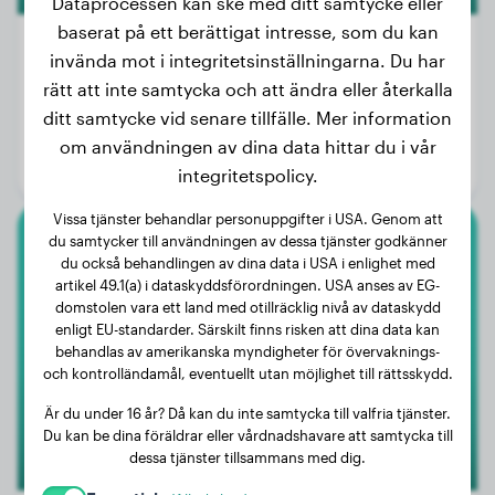
Dataprocessen kan ske med ditt samtycke eller
baserat på ett berättigat intresse, som du kan
invända mot i integritetsinställningarna. Du har
rätt att inte samtycka och att ändra eller återkalla
Vikt:
20 kg
ditt samtycke vid senare tillfälle. Mer information
Ålder:
3 år
om användningen av dina data hittar du i vår
Kön:
Hanhund
integritetspolicy.
Vissa tjänster behandlar personuppgifter i USA. Genom att
du samtycker till användningen av dessa tjänster godkänner
Engelsk Bulldogg
du också behandlingen av dina data i USA i enlighet med
artikel 49.1(a) i dataskyddsförordningen. USA anses av EG-
Bruno
domstolen vara ett land med otillräcklig nivå av dataskydd
enligt EU-standarder. Särskilt finns risken att dina data kan
behandlas av amerikanska myndigheter för övervaknings-
och kontrolländamål, eventuellt utan möjlighet till rättsskydd.
Är du under 16 år? Då kan du inte samtycka till valfria tjänster.
Du kan be dina föräldrar eller vårdnadshavare att samtycka till
dessa tjänster tillsammans med dig.