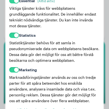
Essential
(Alltid aktiv)
Viktiga tjänster krävs för webbplatsens
grundläggande funktionalitet. De innehåller endast
Vikt:
13 kg
tekniskt nödvändiga tjänster. Du kan inte invända
Ålder:
1 år, 4 månader
mot dessa tjänster.
Kön:
Hanhund
Statistics
Statistiktjänster behövs för att samla in
pseudonymiserade data om webbplatsens besökare.
Airedaleterrier
Dessa data gör det möjligt för oss att bättre förstå
besökarna och optimera webbplatsen.
Cassy
Marketing
Marknadsföringstjänster används av oss och tredje
parter för att spåra beteendet hos enskilda
användare, analysera insamlade data och visa t.ex.
personlig reklam. Dessa tjänster gör det möjligt för
oss att spåra användare över flera webbplatser.