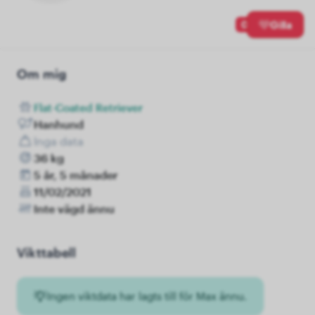
0
Gilla
Om mig
Flat-Coated Retriever
Hanhund
Inga data
36 kg
5 år, 5 månader
11/02/2021
Inte vägd ännu
Vikttabell
Ingen viktdata har lagts till för Max ännu.