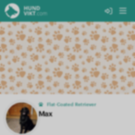
Flat-Coated Retriever
Max