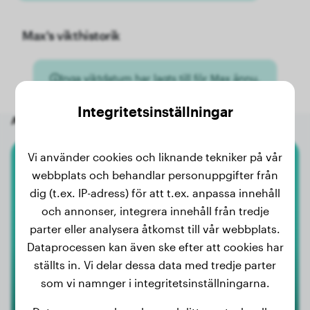
Max's vikthistorik
Inga viktdatum har lagts till för Max ännu.
Integritetsinställningar
Andra slumpmässiga hundar
Vi använder cookies och liknande tekniker på vår
Cane Corso
webbplats och behandlar personuppgifter från
dig (t.ex. IP-adress) för att t.ex. anpassa innehåll
Thor
och annonser, integrera innehåll från tredje
parter eller analysera åtkomst till vår webbplats.
Dataprocessen kan även ske efter att cookies har
ställts in. Vi delar dessa data med tredje parter
som vi namnger i integritetsinställningarna.