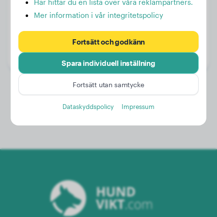
Här hittar du en lista över våra reklampartners.
Mer information i vår integritetspolicy
Vikt:
23 kg
Fortsätt och godkänn
Ålder:
2 år, 7 månader
Kön:
Honhund
Spara individuell inställning
Fortsätt utan samtycke
Dataskyddspolicy
Impressum