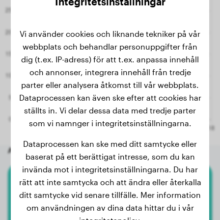
Integritetsinställningar
3 månader
7.00 kg
Vi använder cookies och liknande tekniker på vår
2.8 månader
5.70 kg
webbplats och behandlar personuppgifter från
2.7 månader
5.30 kg
dig (t.ex. IP-adress) för att t.ex. anpassa innehåll
och annonser, integrera innehåll från tredje
2.6 månader
5.00 kg
parter eller analysera åtkomst till vår webbplats.
2.3 månader
4.20 kg
Dataprocessen kan även ske efter att cookies har
ställts in. Vi delar dessa data med tredje parter
som vi namnger i integritetsinställningarna.
Dataprocessen kan ske med ditt samtycke eller
Andra slumpmässiga hundar
baserat på ett berättigat intresse, som du kan
invända mot i integritetsinställningarna. Du har
rätt att inte samtycka och att ändra eller återkalla
Dobermann
ditt samtycke vid senare tillfälle. Mer information
om användningen av dina data hittar du i vår
Zlatan