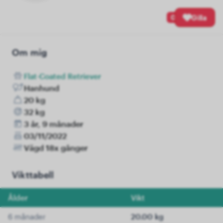
0
Gilla
Om mig
Flat-Coated Retriever
Hanhund
20 kg
32 kg
3 år, 9 månader
03/11/2022
Vägd 18x gånger
Vikttabell
Ålder
Vikt
6 månader
20.00 kg