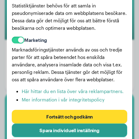
Statistiktjänster behövs för att samla in
pseudonymiserade data om webbplatsens besökare.
Dessa data gör det möjligt för oss att bättre förstå
besökarna och optimera webbplatsen.
Marketing
Marknadsföringstjänster används av oss och tredje
parter för att spåra beteendet hos enskilda
Vikt:
36 kg
användare, analysera insamlade data och visa t.ex.
personlig reklam. Dessa tjänster gör det möjligt för
Ålder:
3 år, 8 månader
oss att spåra användare över flera webbplatser.
Kön:
Honhund
Här hittar du en lista över våra reklampartners.
Mer information i vår integritetspolicy
Dvärgpudel
Fortsätt och godkänn
Rocco
Spara individuell inställning