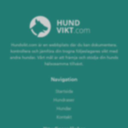
Hundvikt.com är en webbplats där du kan dokumentera,
kontrollera och jämföra din trogna följeslagares vikt med
andra hundar. Vårt mål är att främja och stödja din hunds
hälsosamma tillväxt.
Navigation
Startsida
Hundraser
Hundar
Kontakt