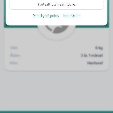
Fortsätt utan samtycke
Dataskyddspolicy
Impressum
Vikt:
6 kg
Ålder:
3 år, 1 månad
Kön:
Hanhund