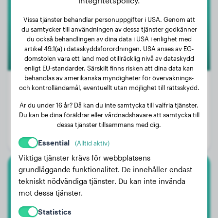
integritetspolicy.
Vissa tjänster behandlar personuppgifter i USA. Genom att
du samtycker till användningen av dessa tjänster godkänner
du också behandlingen av dina data i USA i enlighet med
artikel 49.1(a) i dataskyddsförordningen. USA anses av EG-
domstolen vara ett land med otillräcklig nivå av dataskydd
enligt EU-standarder. Särskilt finns risken att dina data kan
behandlas av amerikanska myndigheter för övervaknings-
och kontrolländamål, eventuellt utan möjlighet till rättsskydd.
Är du under 16 år? Då kan du inte samtycka till valfria tjänster.
Vikt:
39 kg
Du kan be dina föräldrar eller vårdnadshavare att samtycka till
Ålder:
3 år, 3 månader
dessa tjänster tillsammans med dig.
Kön:
Hanhund
Essential
(Alltid aktiv)
Viktiga tjänster krävs för webbplatsens
grundläggande funktionalitet. De innehåller endast
Tysk Schäferhund
tekniskt nödvändiga tjänster. Du kan inte invända
mot dessa tjänster.
Keira
Statistics