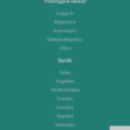
Ytterligare länkar
Logga in
Registrera
Impressum
Dataskyddspolicy
Villkor
Språk
Tyska
Engelska
Nederländska
Franska
Svenska
Spanska
Italienska