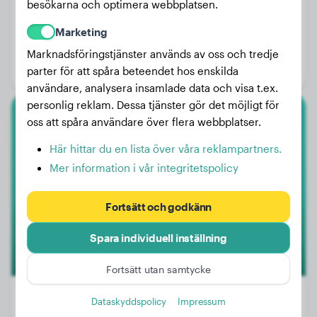
besökarna och optimera webbplatsen.
Vikt:
16 kg
Marketing
Ålder:
2 år, 7 månader
Marknadsföringstjänster används av oss och tredje
Kön:
Honhund
parter för att spåra beteendet hos enskilda
användare, analysera insamlade data och visa t.ex.
personlig reklam. Dessa tjänster gör det möjligt för
oss att spåra användare över flera webbplatser.
Vit Herdehund
Här hittar du en lista över våra reklampartners.
Dante
Mer information i vår integritetspolicy
Fortsätt och godkänn
Spara individuell inställning
Fortsätt utan samtycke
Dataskyddspolicy
Impressum