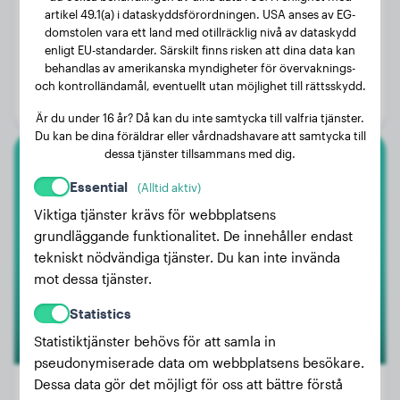
artikel 49.1(a) i dataskyddsförordningen. USA anses av EG-
domstolen vara ett land med otillräcklig nivå av dataskydd
Vikt:
3 kg
enligt EU-standarder. Särskilt finns risken att dina data kan
behandlas av amerikanska myndigheter för övervaknings-
Ålder:
3 år, 2 månader
och kontrolländamål, eventuellt utan möjlighet till rättsskydd.
Kön:
Honhund
Är du under 16 år? Då kan du inte samtycka till valfria tjänster.
Du kan be dina föräldrar eller vårdnadshavare att samtycka till
dessa tjänster tillsammans med dig.
Lagotto Romagnolo
Essential
(Alltid aktiv)
Viktiga tjänster krävs för webbplatsens
Willow
grundläggande funktionalitet. De innehåller endast
tekniskt nödvändiga tjänster. Du kan inte invända
mot dessa tjänster.
Statistics
Statistiktjänster behövs för att samla in
pseudonymiserade data om webbplatsens besökare.
Dessa data gör det möjligt för oss att bättre förstå