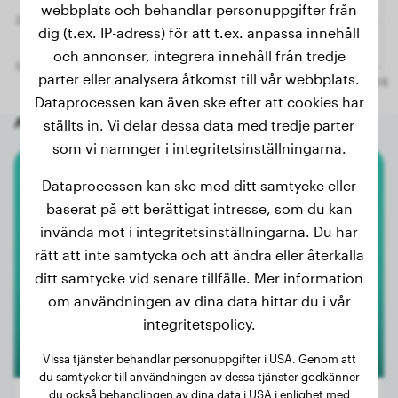
webbplats och behandlar personuppgifter från
dig (t.ex. IP-adress) för att t.ex. anpassa innehåll
och annonser, integrera innehåll från tredje
parter eller analysera åtkomst till vår webbplats.
Dataprocessen kan även ske efter att cookies har
Andra slumpmässiga hundar
ställts in. Vi delar dessa data med tredje parter
som vi namnger i integritetsinställningarna.
Dataprocessen kan ske med ditt samtycke eller
Dvärgpudel
baserat på ett berättigat intresse, som du kan
Mia Mason
invända mot i integritetsinställningarna. Du har
rätt att inte samtycka och att ändra eller återkalla
ditt samtycke vid senare tillfälle. Mer information
om användningen av dina data hittar du i vår
integritetspolicy.
Vissa tjänster behandlar personuppgifter i USA. Genom att
du samtycker till användningen av dessa tjänster godkänner
du också behandlingen av dina data i USA i enlighet med