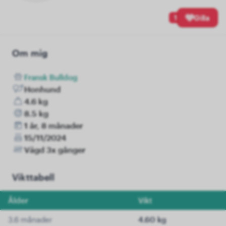
1
Gilla
Om mig
Fransk Bulldog
Honhund
4.6 kg
8.5 kg
1 år, 8 månader
15/11/2024
Vägd 3x gånger
Vikttabell
Ålder
Vikt
3.6 månader
4.60 kg