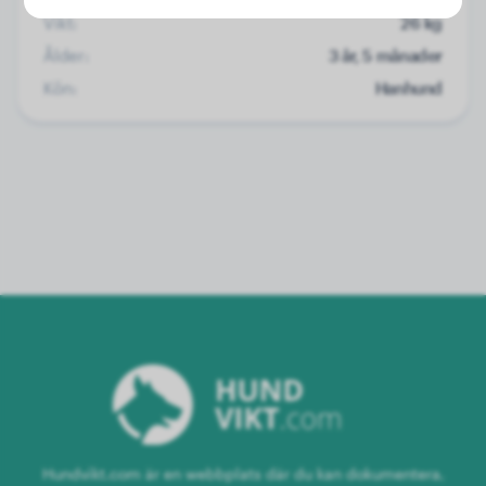
Vikt:
26 kg
Ålder:
3 år, 5 månader
Kön:
Hanhund
Hundvikt.com är en webbplats där du kan dokumentera,