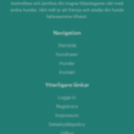
kontrollera och jämföra din trogna följeslagares vikt med
andra hundar. Vårt mål är att främja och stödja din hunds
hälsosamma tillväxt.
Navigation
Startsida
Hundraser
Hundar
Kontakt
Ytterligare länkar
Logga in
Registrera
Impressum
Dataskyddspolicy
Villkor