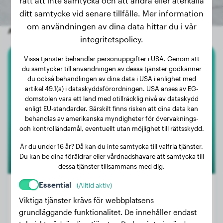
rätt att inte samtycka och att ändra eller återkalla
ditt samtycke vid senare tillfälle. Mer information
om användningen av dina data hittar du i vår
Andra slumpmässiga hundar
integritetspolicy.
Vissa tjänster behandlar personuppgifter i USA. Genom att
Tax
du samtycker till användningen av dessa tjänster godkänner
du också behandlingen av dina data i USA i enlighet med
artikel 49.1(a) i dataskyddsförordningen. USA anses av EG-
Helga
domstolen vara ett land med otillräcklig nivå av dataskydd
enligt EU-standarder. Särskilt finns risken att dina data kan
behandlas av amerikanska myndigheter för övervaknings-
och kontrolländamål, eventuellt utan möjlighet till rättsskydd.
Är du under 16 år? Då kan du inte samtycka till valfria tjänster.
Du kan be dina föräldrar eller vårdnadshavare att samtycka till
dessa tjänster tillsammans med dig.
Essential
(Alltid aktiv)
Viktiga tjänster krävs för webbplatsens
grundläggande funktionalitet. De innehåller endast
Vikt:
3 kg