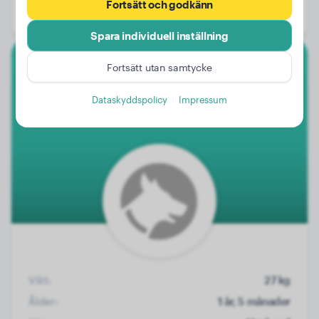
Fortsätt och godkänn
Kön:
Hanhund
Spara individuell inställning
Fortsätt utan samtycke
Tervueren
Dataskyddspolicy
Impressum
Aslan
Vikt:
27 kg
Ålder:
1 år, 5 månader