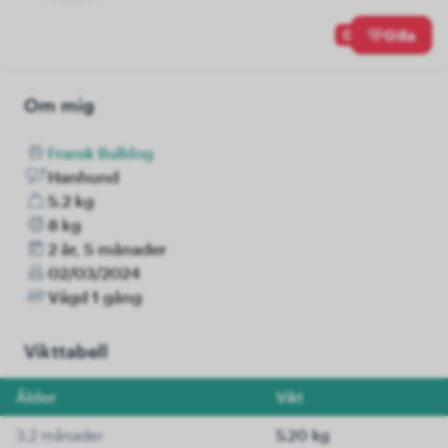
0
Gilla
Om mig
Fransk Bulldog
Hanhund
5.2 kg
8 kg
2 år, 5 månader
02/03/2024
Vägd 1 gång
Vikttabell
Ålder
Vikt
3.2 månader
5.20 kg