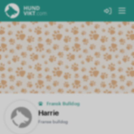
Fransk Bulldog
Harrie
Franse bulldog