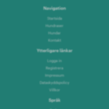
Navigation
Startsida
Hundraser
Hundar
Kontakt
Ytterligare länkar
Logga in
Registrera
Impressum
Dataskyddspolicy
Villkor
Språk