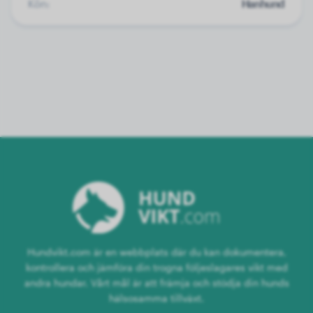
Kön:
Hanhund
Hundvikt.com är en webbplats där du kan dokumentera,
kontrollera och jämföra din trogna följeslagares vikt med
andra hundar. Vårt mål är att främja och stödja din hunds
hälsosamma tillväxt.