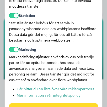
tekniskt nödvändiga tjänster. Du kan inte invända
Ålder:
1 år, 8 månader
mot dessa tjänster.
Kön:
Honhund
Statistics
Statistiktjänster behövs för att samla in
Fransk Bulldog
pseudonymiserade data om webbplatsens besökare.
Dessa data gör det möjligt för oss att bättre förstå
JackAss
besökarna och optimera webbplatsen.
Marketing
Marknadsföringstjänster används av oss och tredje
1
parter för att spåra beteendet hos enskilda
användare, analysera insamlade data och visa t.ex.
personlig reklam. Dessa tjänster gör det möjligt för
oss att spåra användare över flera webbplatser.
Här hittar du en lista över våra reklampartners.
Mer information i vår integritetspolicy
Vikt:
15 kg
Ålder:
4 år, 9 månader