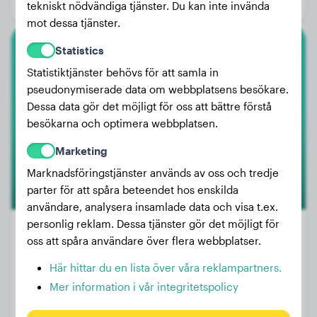
Kön:
Hanhund
tekniskt nödvändiga tjänster. Du kan inte invända
mot dessa tjänster.
Statistics
Golden Retriever
Statistiktjänster behövs för att samla in
pseudonymiserade data om webbplatsens besökare.
Jasper
Dessa data gör det möjligt för oss att bättre förstå
besökarna och optimera webbplatsen.
Marketing
Marknadsföringstjänster används av oss och tredje
parter för att spåra beteendet hos enskilda
användare, analysera insamlade data och visa t.ex.
personlig reklam. Dessa tjänster gör det möjligt för
oss att spåra användare över flera webbplatser.
Vikt:
15 kg
Här hittar du en lista över våra reklampartners.
Ålder:
3 år, 10 månader
Mer information i vår integritetspolicy
Kön:
Hanhund