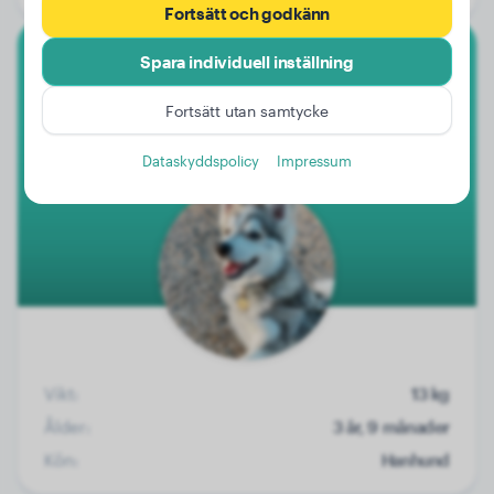
Fortsätt och godkänn
Spara individuell inställning
Beagle
Fortsätt utan samtycke
Ravi
Dataskyddspolicy
Impressum
Vikt:
13 kg
Ålder:
3 år, 9 månader
Kön:
Hanhund