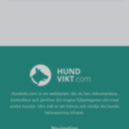
Hundvikt.com är en webbplats där du kan dokumentera,
kontrollera och jämföra din trogna följeslagares vikt med
andra hundar. Vårt mål är att främja och stödja din hunds
hälsosamma tillväxt.
Navigation