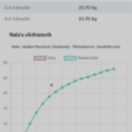
6.4 månader
22.70 kg
6.4 månader
22.70 kg
Nala's vikthistorik