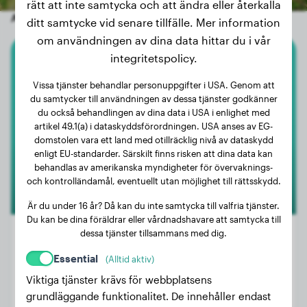
rätt att inte samtycka och att ändra eller återkalla
Andra slumpmässiga hundar
ditt samtycke vid senare tillfälle. Mer information
om användningen av dina data hittar du i vår
integritetspolicy.
Bichon Havanais
Vissa tjänster behandlar personuppgifter i USA. Genom att
du samtycker till användningen av dessa tjänster godkänner
Volt
du också behandlingen av dina data i USA i enlighet med
artikel 49.1(a) i dataskyddsförordningen. USA anses av EG-
domstolen vara ett land med otillräcklig nivå av dataskydd
enligt EU-standarder. Särskilt finns risken att dina data kan
behandlas av amerikanska myndigheter för övervaknings-
och kontrolländamål, eventuellt utan möjlighet till rättsskydd.
Är du under 16 år? Då kan du inte samtycka till valfria tjänster.
Du kan be dina föräldrar eller vårdnadshavare att samtycka till
dessa tjänster tillsammans med dig.
Essential
(Alltid aktiv)
Vikt:
6 kg
Viktiga tjänster krävs för webbplatsens
Ålder:
1 år, 5 månader
grundläggande funktionalitet. De innehåller endast