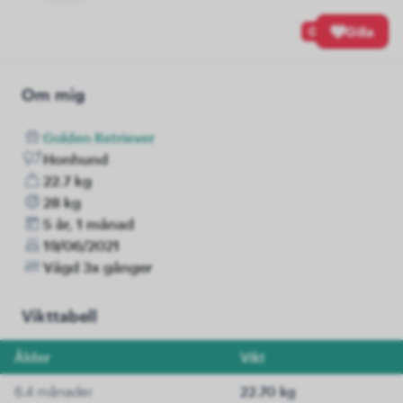
0
Gilla
Om mig
Golden Retriever
Honhund
22.7 kg
28 kg
5 år, 1 månad
19/06/2021
Vägd 3x gånger
Vikttabell
Ålder
Vikt
6.4 månader
22.70 kg