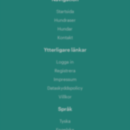
Startsida
Hundraser
Hundar
Kontakt
Ytterligare länkar
Logga in
Registrera
Impressum
Dataskyddspolicy
Villkor
Språk
Tyska
Engelska