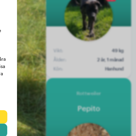
e
Vikt:
49 kg
åra
Ålder:
2 år, 1 månad
isa
Kön:
Hanhund
ra
Rottweiler
Pepito