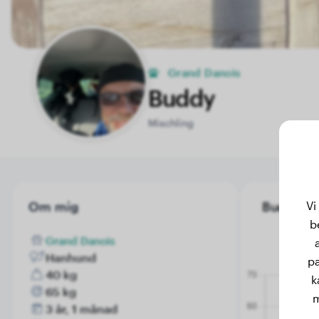
Grand Danois
Buddy
Mischling
Vi
Om mig
Buddy's vi
b
Grand Danois
Hanhund
pa
40 kg
k
65 kg
m
3 år, 1 månad