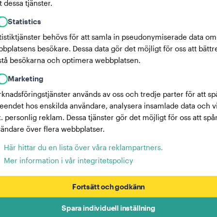
 dessa tjänster.
Statistics
tistiktjänster behövs för att samla in pseudonymiserade data om
bplatsens besökare. Dessa data gör det möjligt för oss att bättr
stå besökarna och optimera webbplatsen.
Marketing
knadsföringstjänster används av oss och tredje parter för att sp
eendet hos enskilda användare, analysera insamlade data och v
x. personlig reklam. Dessa tjänster gör det möjligt för oss att spå
ändare över flera webbplatser.
Här hittar du en lista över våra reklampartners.
Mer information i vår integritetspolicy
Fortsätt och godkänn
Spara individuell inställning