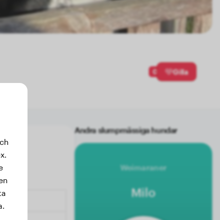
0
Gilla
Andra slumpmässiga hundar
och
x.
e
Weimaraner
sen
Milo
ta
a.