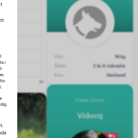
t
tt
l
Vikt:
18 kg
a i
Ålder:
2 år, 6 månader
G-
er.
Kön:
Hanhund
för
.
na
Cane Corso
 dig.
Vidocq
t.
nda
3