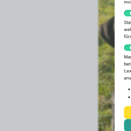
mot
Sta
web
för
Mar
bet
t.e
anv