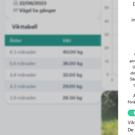
22/06/2023
Vägd 5x gånger
i
Vikttabell
Ålder
Vikt
6.3 månader
40.00 kg
an
5.4 månader
36.00 kg
U
do
4.8 månader
32.00 kg
Sä
4.3 månader
29.00 kg
Ä
3.9 månader
26.50 kg
förä
Vik
De 