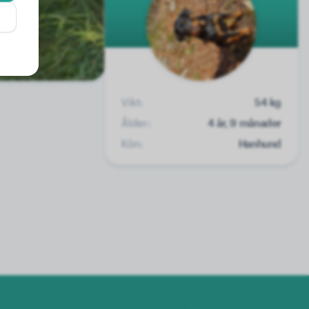
Vikt:
54 kg
Ålder:
4 år, 9 månader
Kön:
Hanhund