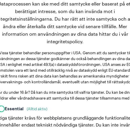
Dataprocessen kan ske med ditt samtycke eller baserat på et
berättigat intresse, som du kan invända mot i
ntegritetsinställningarna. Du har rätt att inte samtycka och a
ändra eller återkalla ditt samtycke vid senare tillfälle. Mer
information om användningen av dina data hittar du i vår
integritetspolicy.
Vissa tjänster behandlar personuppgifter i USA. Genom att du samtycker til
vändningen av dessa tjänster godkänner du också behandlingen av dina dat
SA i enlighet med artikel 49.1(a) i dataskyddsförordningen. USA anses av E
mstolen vara ett land med otillräcklig nivå av dataskydd enligt EU-standard
rskilt finns risken att dina data kan behandlas av amerikanska myndigheter 
övervaknings- och kontrolländamål, eventuellt utan möjlighet till rättsskydd
r du under 16 år? Då kan du inte samtycka till valfria tjänster. Du kan be di
ldrar eller vårdnadshavare att samtycka till dessa tjänster tillsammans med
Essential
(Alltid aktiv)
tiga tjänster krävs för webbplatsens grundläggande funktionalite
innehåller endast tekniskt nödvändiga tjänster. Du kan inte invä