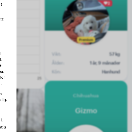
2
t
tt
Premium
l
Vikt:
57 kg
a i
Ålder:
1 år, 9 månader
G-
er.
Kön:
Hanhund
för
.
na
Chihuahua
 dig.
Gizmo
t.
nda