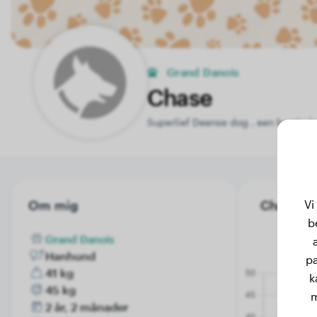
Grand Danois
Chase
Superlief Deense dog , een beetje l
Vi
Om mig
Chase's vi
b
Grand Danois
Hanhund
pa
41 kg
k
45 kg
m
2 år, 2 månader