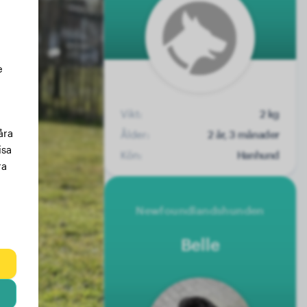
e
Vikt:
2 kg
åra
Ålder:
2 år, 3 månader
isa
Kön:
Hanhund
ra
Newfoundlandshunden
Belle