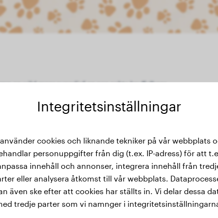
omp en wild maar superlief en een echte knuffelbeer
Integritetsinställningar
 använder cookies och liknande tekniker på vår webbplats 
kthistorik
ehandlar personuppgifter från dig (t.ex. IP-adress) för att t.e
anpassa innehåll och annonser, integrera innehåll från tredj
rter eller analysera åtkomst till vår webbplats. Dataproces
an även ske efter att cookies har ställts in. Vi delar dessa da
ed tredje parter som vi namnger i integritetsinställningarn