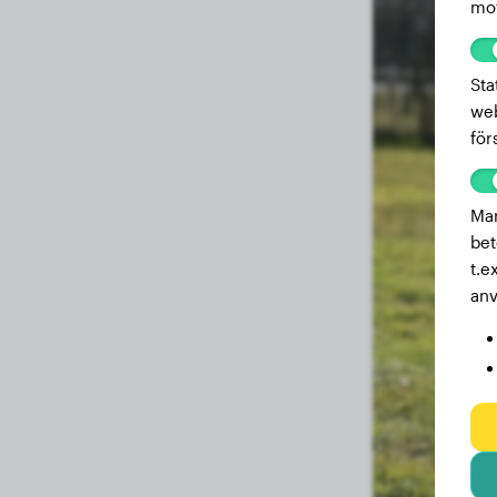
mot
Sta
web
för
Mar
bet
t.e
anv