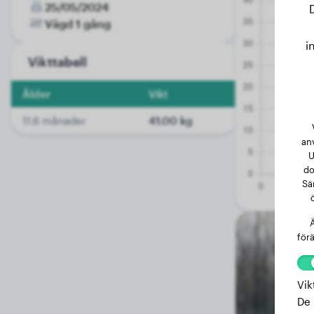
25/05/2024
Vägd 1 gång
i
Vikttabell
Ålder
Vikt
11.6 månader
41.00 kg
an
U
do
Sä
Ä
förä
Vik
De 