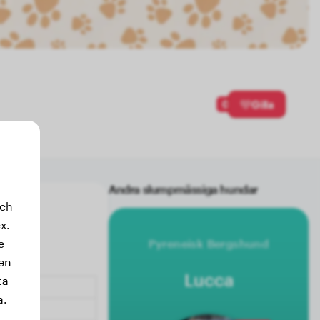
0
Gilla
Andra slumpmässiga hundar
och
x.
e
Pyreneisk Bergshund
sen
Lucca
ta
a.