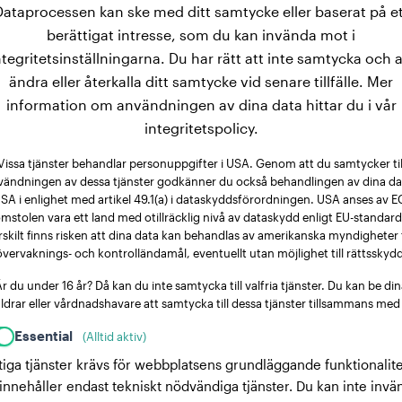
Dataprocessen kan ske med ditt samtycke eller baserat på et
berättigat intresse, som du kan invända mot i
ntegritetsinställningarna. Du har rätt att inte samtycka och a
ändra eller återkalla ditt samtycke vid senare tillfälle. Mer
information om användningen av dina data hittar du i vår
integritetspolicy.
Vissa tjänster behandlar personuppgifter i USA. Genom att du samtycker til
vändningen av dessa tjänster godkänner du också behandlingen av dina dat
SA i enlighet med artikel 49.1(a) i dataskyddsförordningen. USA anses av E
mstolen vara ett land med otillräcklig nivå av dataskydd enligt EU-standard
rskilt finns risken att dina data kan behandlas av amerikanska myndigheter 
övervaknings- och kontrolländamål, eventuellt utan möjlighet till rättsskydd
r du under 16 år? Då kan du inte samtycka till valfria tjänster. Du kan be di
ldrar eller vårdnadshavare att samtycka till dessa tjänster tillsammans med
Essential
(Alltid aktiv)
tiga tjänster krävs för webbplatsens grundläggande funktionalite
innehåller endast tekniskt nödvändiga tjänster. Du kan inte invä