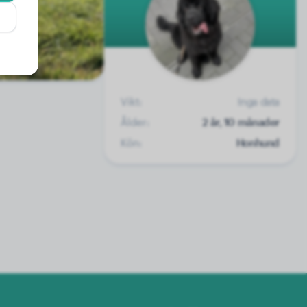
Vikt:
Inga data
Ålder:
2 år, 10 månader
Kön:
Honhund