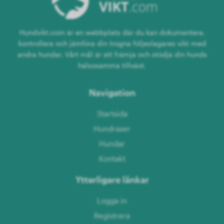
Hundvikt.com är en webbplats där du kan dokumentera,
kontrollera och jämföra din trogna följeslagares vikt med
andra hundar. Vårt mål är att främja och stödja din hunds
hälsosamma tillväxt.
Navigation
Startsida
Hundraser
Hundar
Kontakt
Ytterligare länkar
Logga in
Registrera