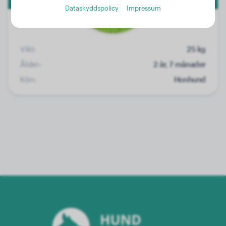
Dataskyddspolicy
Impressum
Vikt:
25 kg
Ålder:
2 år, 7 månader
Kön:
Honhund