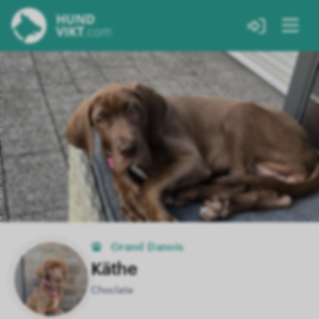
Grand Danois
Käthe
Choclate