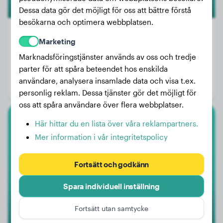
Dessa data gör det möjligt för oss att bättre förstå
besökarna och optimera webbplatsen.
Marketing
Marknadsföringstjänster används av oss och tredje
Vikt:
Inga data
parter för att spåra beteendet hos enskilda
Ålder:
2 år, 11 månader
användare, analysera insamlade data och visa t.ex.
Kön:
Hanhund
personlig reklam. Dessa tjänster gör det möjligt för
oss att spåra användare över flera webbplatser.
Här hittar du en lista över våra reklampartners.
Amerikansk Staffordshire Terrier
Mer information i vår integritetspolicy
Mila
Fortsätt och godkänn
Spara individuell inställning
Fortsätt utan samtycke