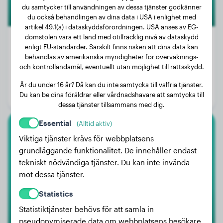
du samtycker till användningen av dessa tjänster godkänner
du också behandlingen av dina data i USA i enlighet med
artikel 49.1(a) i dataskyddsförordningen. USA anses av EG-
domstolen vara ett land med otillräcklig nivå av dataskydd
enligt EU-standarder. Särskilt finns risken att dina data kan
behandlas av amerikanska myndigheter för övervaknings-
Vikt:
28 kg
och kontrolländamål, eventuellt utan möjlighet till rättsskydd.
Ålder:
3 år, 11 månader
Är du under 16 år? Då kan du inte samtycka till valfria tjänster.
Du kan be dina föräldrar eller vårdnadshavare att samtycka till
Kön:
Hanhund
dessa tjänster tillsammans med dig.
Essential
(Alltid aktiv)
Storpudel
Viktiga tjänster krävs för webbplatsens
grundläggande funktionalitet. De innehåller endast
LUCIO
tekniskt nödvändiga tjänster. Du kan inte invända
mot dessa tjänster.
Statistics
Statistiktjänster behövs för att samla in
pseudonymiserade data om webbplatsens besökare.