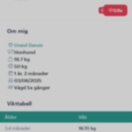
0
Gilla
Om mig
Grand Danois
Honhund
18.7 kg
50 kg
1 år, 2 månader
03/06/2025
Vägd 5x gånger
Vikttabell
Ålder
Vikt
3.4 månader
18.70 kg