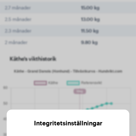
2.7 månader
15.00 kg
2.5 månader
13.00 kg
2.3 månader
11.50 kg
2 månader
9.80 kg
Käthe's vikthistorik
Integritetsinställningar