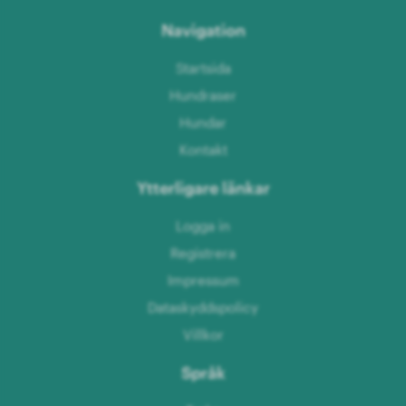
Navigation
Startsida
Hundraser
Hundar
Kontakt
Ytterligare länkar
Logga in
Registrera
Impressum
Dataskyddspolicy
Villkor
Språk