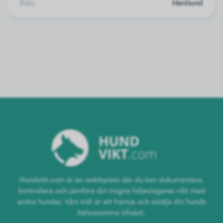
Kön:
Hanhund
Hundvikt.com är en webbplats där du kan dokumentera,
kontrollera och jämföra din trogna följeslagares vikt med
andra hundar. Vårt mål är att främja och stödja din hunds
hälsosamma tillväxt.