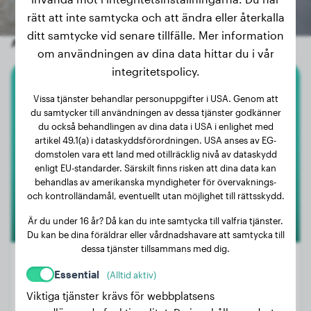
rätt att inte samtycka och att ändra eller återkalla
ditt samtycke vid senare tillfälle. Mer information
Andra slumpmässiga hundar
om användningen av dina data hittar du i vår
integritetspolicy.
Amerikansk Akita
Vissa tjänster behandlar personuppgifter i USA. Genom att
du samtycker till användningen av dessa tjänster godkänner
Hadès
du också behandlingen av dina data i USA i enlighet med
artikel 49.1(a) i dataskyddsförordningen. USA anses av EG-
domstolen vara ett land med otillräcklig nivå av dataskydd
enligt EU-standarder. Särskilt finns risken att dina data kan
behandlas av amerikanska myndigheter för övervaknings-
och kontrolländamål, eventuellt utan möjlighet till rättsskydd.
Är du under 16 år? Då kan du inte samtycka till valfria tjänster.
Du kan be dina föräldrar eller vårdnadshavare att samtycka till
dessa tjänster tillsammans med dig.
Essential
(Alltid aktiv)
Viktiga tjänster krävs för webbplatsens
Vikt:
45 kg