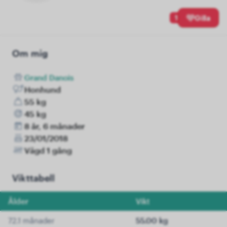
1
Gilla
Om mig
Grand Danois
Honhund
55 kg
45 kg
8 år, 6 månader
23/01/2018
Vägd 1 gång
Vikttabell
Ålder
Vikt
72.1 månader
55.00 kg