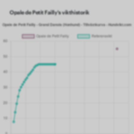
Opale de Petit Failly's vikthistorik