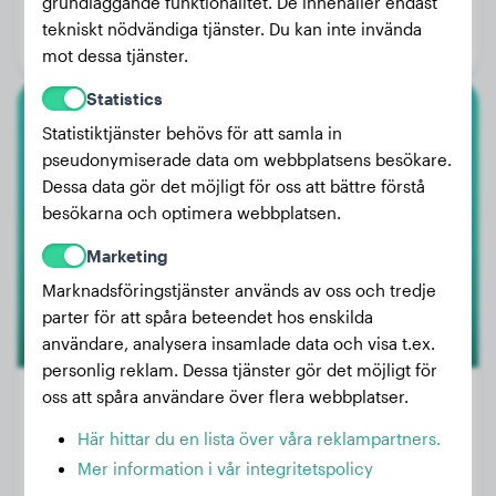
grundläggande funktionalitet. De innehåller endast
Ålder:
3 år, 3 månader
tekniskt nödvändiga tjänster. Du kan inte invända
Kön:
Hanhund
mot dessa tjänster.
Statistics
Rottweiler
Statistiktjänster behövs för att samla in
pseudonymiserade data om webbplatsens besökare.
Loki
Dessa data gör det möjligt för oss att bättre förstå
besökarna och optimera webbplatsen.
Marketing
Marknadsföringstjänster används av oss och tredje
parter för att spåra beteendet hos enskilda
användare, analysera insamlade data och visa t.ex.
personlig reklam. Dessa tjänster gör det möjligt för
oss att spåra användare över flera webbplatser.
Här hittar du en lista över våra reklampartners.
Vikt:
11 kg
Mer information i vår integritetspolicy
Ålder:
4 år, 3 månader