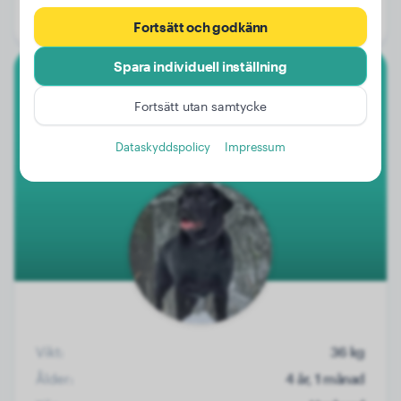
Kön:
Hanhund
Fortsätt och godkänn
Spara individuell inställning
Labrador Retriever
Fortsätt utan samtycke
Mailo
Dataskyddspolicy
Impressum
Vikt:
36 kg
Ålder:
4 år, 1 månad