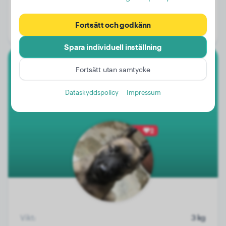
Vikt:
22 kg
Ålder:
2 år, 2 månader
Fortsätt och godkänn
Kön:
Honhund
Spara individuell inställning
Fortsätt utan samtycke
Malinois
Dataskyddspolicy
Impressum
Bella
2
Vikt:
3 kg