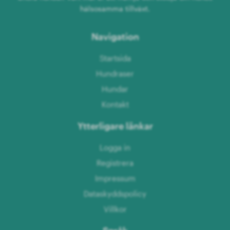
hälsosamma tillväxt.
Navigation
Startsida
Hundraser
Hundar
Kontakt
Ytterligare länkar
Logga in
Registrera
Impressum
Dataskyddspolicy
Villkor