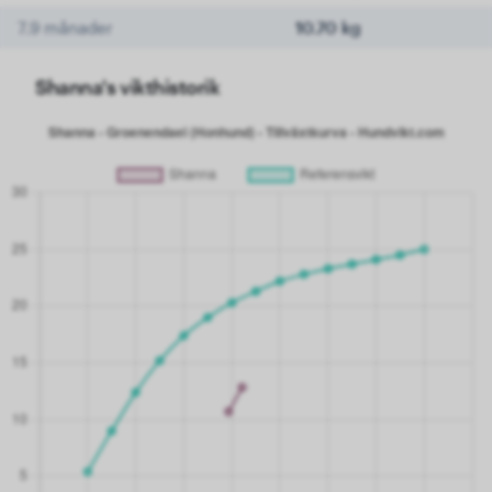
7.9 månader
10.70 kg
Shanna's vikthistorik