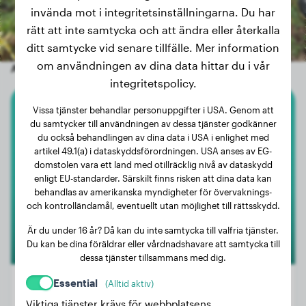
invända mot i integritetsinställningarna. Du har
rätt att inte samtycka och att ändra eller återkalla
ditt samtycke vid senare tillfälle. Mer information
om användningen av dina data hittar du i vår
Andra slumpmässiga hundar
integritetspolicy.
Vissa tjänster behandlar personuppgifter i USA. Genom att
Amerikansk Staffordshire Terrier
du samtycker till användningen av dessa tjänster godkänner
du också behandlingen av dina data i USA i enlighet med
Numiah
artikel 49.1(a) i dataskyddsförordningen. USA anses av EG-
domstolen vara ett land med otillräcklig nivå av dataskydd
enligt EU-standarder. Särskilt finns risken att dina data kan
behandlas av amerikanska myndigheter för övervaknings-
och kontrolländamål, eventuellt utan möjlighet till rättsskydd.
Är du under 16 år? Då kan du inte samtycka till valfria tjänster.
Du kan be dina föräldrar eller vårdnadshavare att samtycka till
dessa tjänster tillsammans med dig.
Essential
(Alltid aktiv)
Viktiga tjänster krävs för webbplatsens