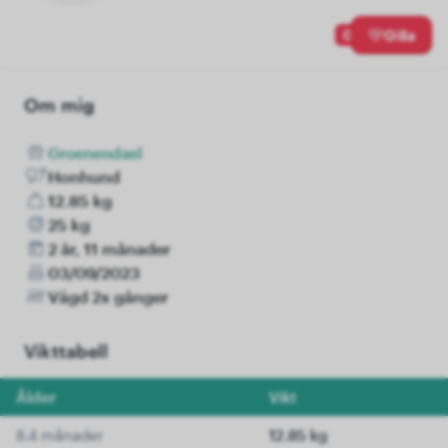
0
Gilla
Om mig
Groenendael
Honhund
12.85 kg
25 kg
2 år, 11 månader
03/09/2023
Vägd 2x gånger
Vikttabell
Ålder
Vikt
8.4 månader
12.85 kg