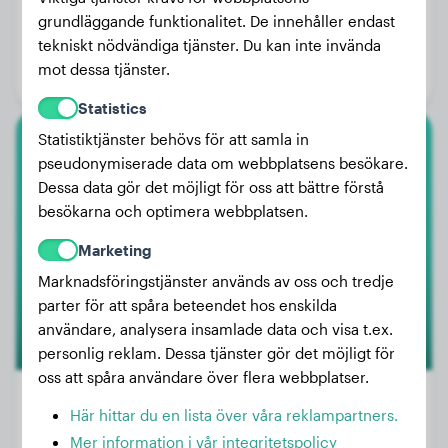
Vikt:
14 kg
grundläggande funktionalitet. De innehåller endast
tekniskt nödvändiga tjänster. Du kan inte invända
Ålder:
3 år, 2 månader
mot dessa tjänster.
Kön:
Honhund
Statistics
Statistiktjänster behövs för att samla in
Husky
pseudonymiserade data om webbplatsens besökare.
Dessa data gör det möjligt för oss att bättre förstå
Lana
besökarna och optimera webbplatsen.
Marketing
Marknadsföringstjänster används av oss och tredje
parter för att spåra beteendet hos enskilda
användare, analysera insamlade data och visa t.ex.
personlig reklam. Dessa tjänster gör det möjligt för
oss att spåra användare över flera webbplatser.
Här hittar du en lista över våra reklampartners.
Mer information i vår integritetspolicy