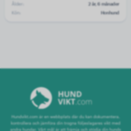
Ålder:
2 år, 6 månader
Kön:
Honhund
Hundvikt.com är en webbplats där du kan dokumentera,
kontrollera och jämföra din trogna följeslagares vikt med
andra hundar. Vårt mål är att främja och stödja din hunds