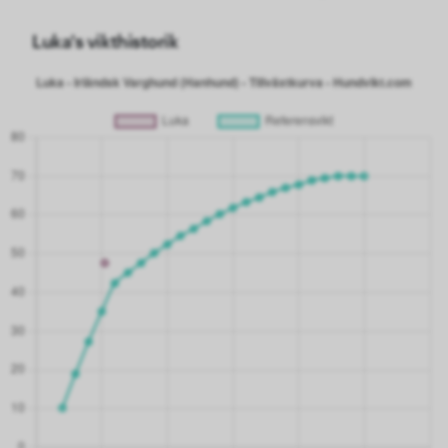
Luka's vikthistorik