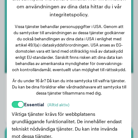
om användningen av dina data hittar du i vår
Broholmer
integritetspolicy.
Anneliese
Vissa tjänster behandlar personuppgifter i USA. Genom att
du samtycker till användningen av dessa tjänster godkänner
du också behandlingen av dina data i USA i enlighet med
artikel 49.1(a) i dataskyddsförordningen. USA anses av EG-
domstolen vara ett land med otillräcklig nivå av dataskydd
enligt EU-standarder. Särskilt finns risken att dina data kan
behandlas av amerikanska myndigheter för övervaknings-
och kontrolländamål, eventuellt utan möjlighet till rättsskydd.
Är du under 16 år? Då kan du inte samtycka till valfria tjänster.
Du kan be dina föräldrar eller vårdnadshavare att samtycka till
dessa tjänster tillsammans med dig.
Vikt:
51 kg
Essential
(Alltid aktiv)
Ålder:
2 år, 3 månader
Viktiga tjänster krävs för webbplatsens
Kön:
Honhund
grundläggande funktionalitet. De innehåller endast
tekniskt nödvändiga tjänster. Du kan inte invända
mot dessa tjänster.