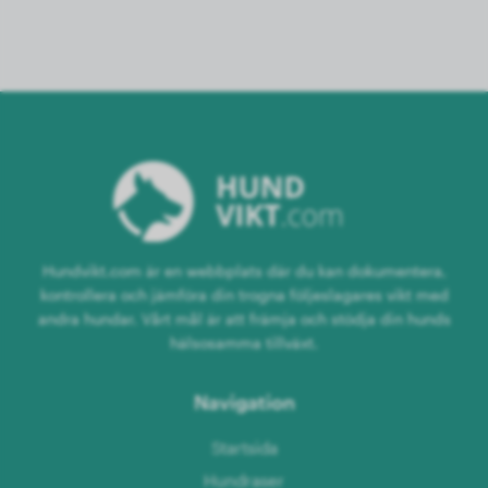
Hundvikt.com är en webbplats där du kan dokumentera,
kontrollera och jämföra din trogna följeslagares vikt med
andra hundar. Vårt mål är att främja och stödja din hunds
hälsosamma tillväxt.
Navigation
Startsida
Hundraser