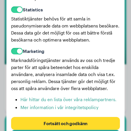
Labrador Retriever
Statistics
Hera
Statistiktjänster behövs för att samla in
pseudonymiserade data om webbplatsens besökare.
Dessa data gör det möjligt för oss att bättre förstå
besökarna och optimera webbplatsen.
Marketing
Marknadsföringstjänster används av oss och tredje
parter för att spåra beteendet hos enskilda
användare, analysera insamlade data och visa t.ex.
personlig reklam. Dessa tjänster gör det möjligt för
Vikt:
12 kg
oss att spåra användare över flera webbplatser.
Ålder:
2 år, 11 månader
Här hittar du en lista över våra reklampartners.
Kön:
Honhund
Mer information i vår integritetspolicy
Fortsätt och godkänn
Cavalier King Charles Spaniel