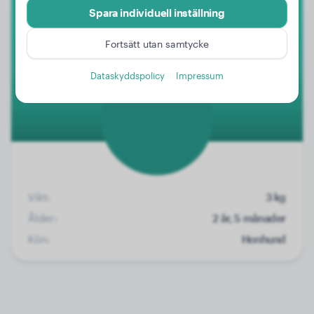
Spara individuell inställning
Noa-Mae
Fortsätt utan samtycke
Dataskyddspolicy
Impressum
Vikt:
3 kg
Ålder:
2 år, 5 månader
Kön:
Honhund