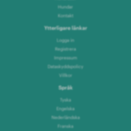
Hundar
Kontakt
Ytterligare länkar
Logga in
Registrera
Impressum
Dataskyddspolicy
Villkor
Språk
Tyska
Engelska
Nederländska
Franska