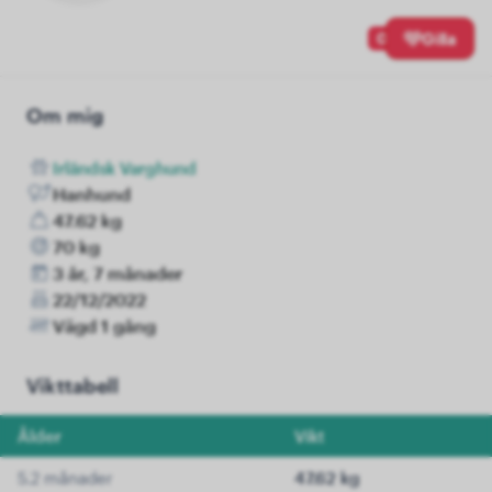
0
Gilla
Om mig
Irländsk Varghund
Hanhund
47.62 kg
70 kg
3 år, 7 månader
22/12/2022
Vägd 1 gång
Vikttabell
Ålder
Vikt
5.2 månader
47.62 kg