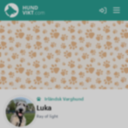
Irländsk Varghund
Luka
Ray of light