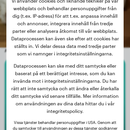
Vi använder cookies och liknande tekniker på vår
webbplats och behandlar personuppgifter från
dig (t.ex. IP-adress) för att t.ex. anpassa innehåll
och annonser, integrera innehåll från tredje
parter eller analysera åtkomst till vår webbplats.
Dataprocessen kan även ske efter att cookies har
ställts in. Vi delar dessa data med tredje parter
Andra slumpmässiga hundar
som vi namnger i integritetsinställningarna.
Dataprocessen kan ske med ditt samtycke eller
Rottweiler
baserat på ett berättigat intresse, som du kan
invända mot i integritetsinställningarna. Du har
Rolfie
rätt att inte samtycka och att ändra eller återkalla
ditt samtycke vid senare tillfälle. Mer information
om användningen av dina data hittar du i vår
integritetspolicy.
Vissa tjänster behandlar personuppgifter i USA. Genom att
du samtycker till användningen av dessa tjänster godkänner