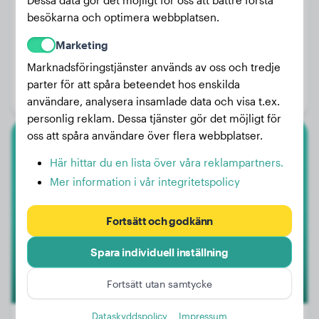
Dessa data gör det möjligt för oss att bättre förstå
besökarna och optimera webbplatsen.
Marketing
Vikt:
6 kg
Marknadsföringstjänster används av oss och tredje
Ålder:
2 år, 4 månader
parter för att spåra beteendet hos enskilda
Kön:
Honhund
användare, analysera insamlade data och visa t.ex.
personlig reklam. Dessa tjänster gör det möjligt för
oss att spåra användare över flera webbplatser.
Malinois
Här hittar du en lista över våra reklampartners.
Mer information i vår integritetspolicy
Luna
Fortsätt och godkänn
Spara individuell inställning
Fortsätt utan samtycke
Dataskyddspolicy
Impressum