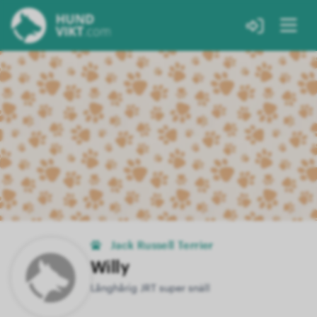
Jack Russell Terrier
Willy
Långhårig JRT super snäll