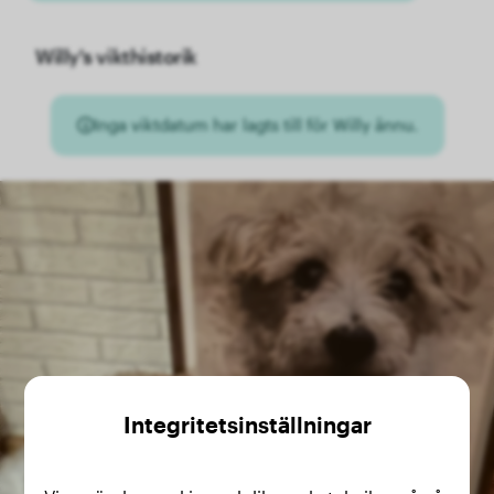
Willy's vikthistorik
Inga viktdatum har lagts till för Willy ännu.
Integritetsinställningar