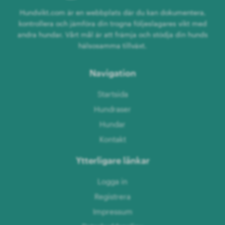
Hundvikt.com är en webbplats där du kan dokumentera,
kontrollera och jämföra din trogna följeslagares vikt med
andra hundar. Vårt mål är att främja och stödja din hunds
hälsosamma tillväxt.
Navigation
Startsida
Hundraser
Hundar
Kontakt
Ytterligare länkar
Logga in
Registrera
Impressum