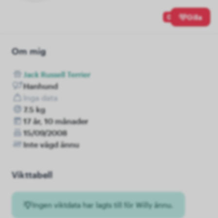
0
Gilla
Om mig
Jack Russell Terrier
Hanhund
Inga data
7.5 kg
17 år, 10 månader
15/09/2008
Inte vägd ännu
Vikttabell
Ingen viktdata har lagts till för Willy ännu.