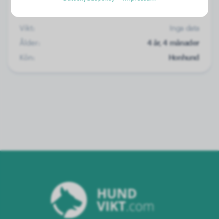
Vikt:
Inga data
Ålder:
4 år, 4 månader
Kön:
Honhund