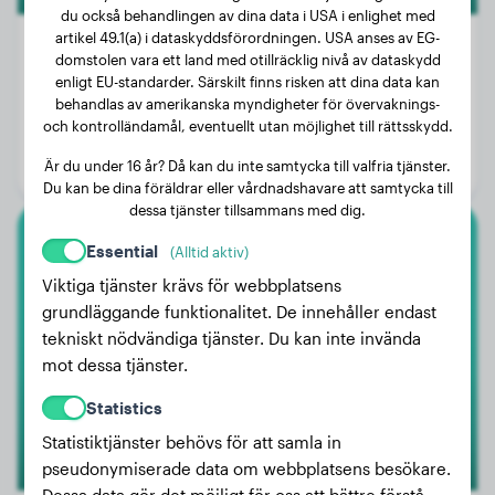
du också behandlingen av dina data i USA i enlighet med
artikel 49.1(a) i dataskyddsförordningen. USA anses av EG-
domstolen vara ett land med otillräcklig nivå av dataskydd
enligt EU-standarder. Särskilt finns risken att dina data kan
Vikt:
49 kg
behandlas av amerikanska myndigheter för övervaknings-
och kontrolländamål, eventuellt utan möjlighet till rättsskydd.
Ålder:
3 år, 11 månader
Är du under 16 år? Då kan du inte samtycka till valfria tjänster.
Kön:
Hanhund
Du kan be dina föräldrar eller vårdnadshavare att samtycka till
dessa tjänster tillsammans med dig.
Essential
(Alltid aktiv)
Pyreneisk Bergshund
Viktiga tjänster krävs för webbplatsens
Vaïka
grundläggande funktionalitet. De innehåller endast
tekniskt nödvändiga tjänster. Du kan inte invända
mot dessa tjänster.
Statistics
Statistiktjänster behövs för att samla in
pseudonymiserade data om webbplatsens besökare.