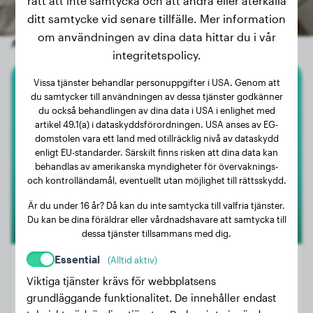
rätt att inte samtycka och att ändra eller återkalla
ditt samtycke vid senare tillfälle. Mer information
om användningen av dina data hittar du i vår
Andra slumpmässiga hundar
integritetspolicy.
Vissa tjänster behandlar personuppgifter i USA. Genom att
Rhodesian Ridgeback
du samtycker till användningen av dessa tjänster godkänner
du också behandlingen av dina data i USA i enlighet med
artikel 49.1(a) i dataskyddsförordningen. USA anses av EG-
Kira
domstolen vara ett land med otillräcklig nivå av dataskydd
enligt EU-standarder. Särskilt finns risken att dina data kan
behandlas av amerikanska myndigheter för övervaknings-
2
och kontrolländamål, eventuellt utan möjlighet till rättsskydd.
Är du under 16 år? Då kan du inte samtycka till valfria tjänster.
Du kan be dina föräldrar eller vårdnadshavare att samtycka till
dessa tjänster tillsammans med dig.
Essential
(Alltid aktiv)
Viktiga tjänster krävs för webbplatsens
grundläggande funktionalitet. De innehåller endast
Vikt:
30 kg