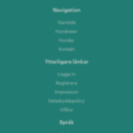
Navigation
Startsida
Hundraser
Hundar
Kontakt
Ytterligare länkar
Logga in
Registrera
Impressum
Dataskyddspolicy
Villkor
Språk