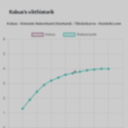
Kobus's vikthistorik