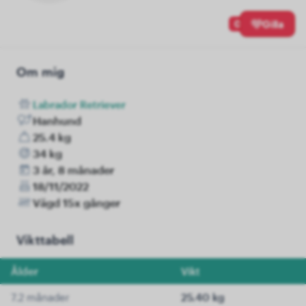
0
Gilla
Om mig
Labrador Retriever
Hanhund
25.4 kg
34 kg
3 år, 8 månader
18/11/2022
Vägd 15x gånger
Vikttabell
Ålder
Vikt
7.2 månader
25.40 kg