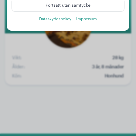
Fortsätt utan samtycke
Dataskyddspolicy
Impressum
Vikt:
28 kg
Ålder:
3 år, 8 månader
Kön:
Honhund