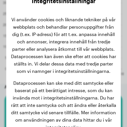
Integritetsinställningar
2.1 månader
6.60 kg
Vi använder cookies och liknande tekniker på vår
2.1 månader
6.60 kg
webbplats och behandlar personuppgifter från
dig (t.ex. IP-adress) för att t.ex. anpassa innehåll
och annonser, integrera innehåll från tredje
parter eller analysera åtkomst till vår webbplats.
Dataprocessen kan även ske efter att cookies har
ställts in. Vi delar dessa data med tredje parter
som vi namnger i integritetsinställningarna.
Dataprocessen kan ske med ditt samtycke eller
Andra slumpmässiga hundar
baserat på ett berättigat intresse, som du kan
invända mot i integritetsinställningarna. Du har
rätt att inte samtycka och att ändra eller återkalla
Dvärgpudel
ditt samtycke vid senare tillfälle. Mer information
om användningen av dina data hittar du i vår
Donna