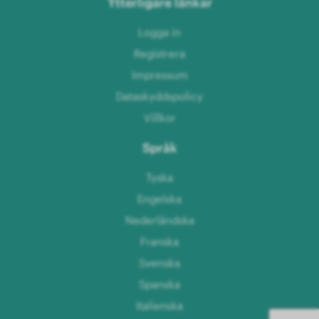
Ytterligare länkar
Logga in
Registrera
Impressum
Dataskyddspolicy
Villkor
Språk
Tyska
Engelska
Nederländska
Franska
Svenska
Spanska
Italienska