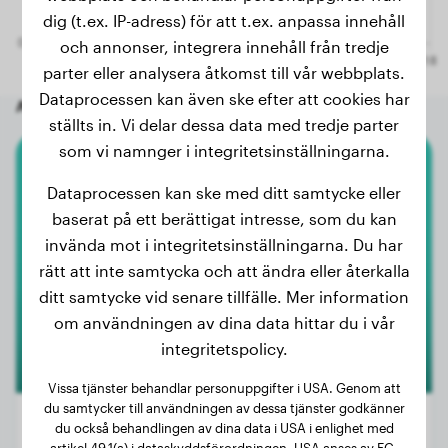
dig (t.ex. IP-adress) för att t.ex. anpassa innehåll
och annonser, integrera innehåll från tredje
parter eller analysera åtkomst till vår webbplats.
Dataprocessen kan även ske efter att cookies har
Andra slumpmässiga hundar
ställts in. Vi delar dessa data med tredje parter
som vi namnger i integritetsinställningarna.
Labrador Retriever
Dataprocessen kan ske med ditt samtycke eller
baserat på ett berättigat intresse, som du kan
Teun
invända mot i integritetsinställningarna. Du har
rätt att inte samtycka och att ändra eller återkalla
ditt samtycke vid senare tillfälle. Mer information
om användningen av dina data hittar du i vår
integritetspolicy.
Vissa tjänster behandlar personuppgifter i USA. Genom att
du samtycker till användningen av dessa tjänster godkänner
du också behandlingen av dina data i USA i enlighet med
artikel 49.1(a) i dataskyddsförordningen. USA anses av EG-