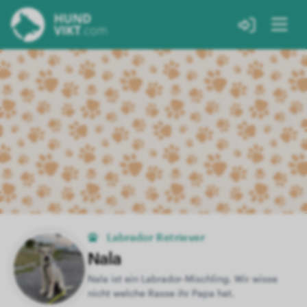
Labrador Retriever
Nala
Nala ist ein Labrador-Mischling. Wir wisse
nicht welche Rasse ihr Papa hat.