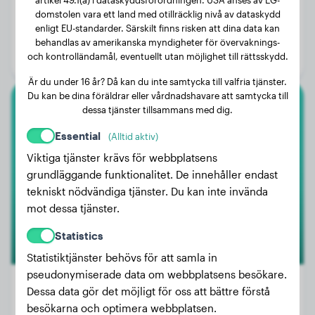
domstolen vara ett land med otillräcklig nivå av dataskydd
Vikt:
27 kg
enligt EU-standarder. Särskilt finns risken att dina data kan
Ålder:
3 år, 9 månader
behandlas av amerikanska myndigheter för övervaknings-
och kontrolländamål, eventuellt utan möjlighet till rättsskydd.
Kön:
Hanhund
Är du under 16 år? Då kan du inte samtycka till valfria tjänster.
Du kan be dina föräldrar eller vårdnadshavare att samtycka till
dessa tjänster tillsammans med dig.
Ungersk Vizsla
Essential
(Alltid aktiv)
Ginger
Viktiga tjänster krävs för webbplatsens
grundläggande funktionalitet. De innehåller endast
tekniskt nödvändiga tjänster. Du kan inte invända
mot dessa tjänster.
Statistics
Statistiktjänster behövs för att samla in
pseudonymiserade data om webbplatsens besökare.
Dessa data gör det möjligt för oss att bättre förstå
besökarna och optimera webbplatsen.