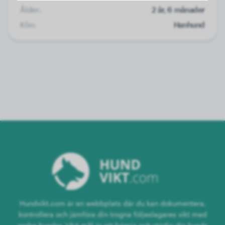
Ålder:
2 år, 6 månader
Kön:
Hanhund
Hundvikt.com är en webbplats där du kan dokumentera,
kontrollera och jämföra din trogna följeslagares vikt med