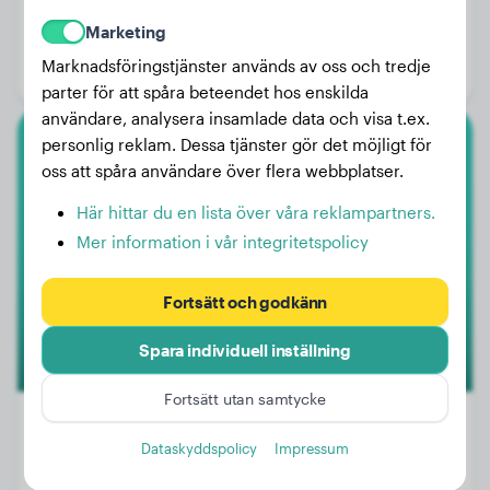
Vikt:
22 kg
Marketing
Ålder:
4 år, 8 månader
Marknadsföringstjänster används av oss och tredje
Kön:
Honhund
parter för att spåra beteendet hos enskilda
användare, analysera insamlade data och visa t.ex.
personlig reklam. Dessa tjänster gör det möjligt för
Amerikansk Bully Xl
oss att spåra användare över flera webbplatser.
Valko
Här hittar du en lista över våra reklampartners.
Mer information i vår integritetspolicy
4
Fortsätt och godkänn
Spara individuell inställning
Fortsätt utan samtycke
Dataskyddspolicy
Impressum
Vikt:
25 kg