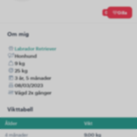
0
Gilla
Om mig
Labrador Retriever
Honhund
9 kg
25 kg
3 år, 5 månader
08/03/2023
Vägd 2x gånger
Vikttabell
Ålder
Vikt
4 månader
9.00 kg