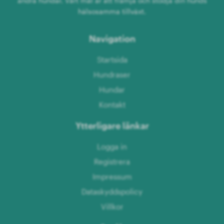
andra hundar. Vårt mål är att främja och stödja din hunds
hälsosamma tillväxt.
Navigation
Startsida
Hundraser
Hundar
Kontakt
Ytterligare länkar
Logga in
Registrera
Impressum
Dataskyddspolicy
Villkor