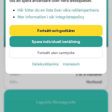
oss att spåra användare över flera webbplatser.
Bailey
Här hittar du en lista över våra reklampartners.
Mer information i vår integritetspolicy
1
Fortsätt och godkänn
Spara individuell inställning
Fortsätt utan samtycke
Dataskyddspolicy
Impressum
Vikt:
13 kg
Ålder:
2 år, 8 månader
Kön:
Honhund
Lagotto Romagnolo