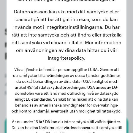
Dataprocessen kan ske med ditt samtycke eller
baserat på ett berättigat intresse, som du kan
invända mot i integritetsinställningarna. Du har
Senaste vägningarna av
rätt att inte samtycka och att ändra eller återkalla
registrerade ägare av Lagotto
ditt samtycke vid senare tillfälle. Mer information
om användningen av dina data hittar du i vår
Romagnolo
integritetspolicy.
Vissa tjänster behandlar personuppgifter i USA. Genom att
Registrera dig nu gratis och få tillgång till alla
du samtycker till användningen av dessa tjänster godkänner
du också behandlingen av dina data i USA i enlighet med
438 registrerade hundar av rasen Lagotto
artikel 49.1(a) i dataskyddsförordningen. USA anses av EG-
Romagnolo!
domstolen vara ett land med otillräcklig nivå av dataskydd
enligt EU-standarder. Särskilt finns risken att dina data kan
behandlas av amerikanska myndigheter för övervaknings-
och kontrolländamål, eventuellt utan möjlighet till rättsskydd.
Är du under 16 år? Då kan du inte samtycka till valfria tjänster.
Du kan be dina föräldrar eller vårdnadshavare att samtycka till
Lagotto Romagnolo