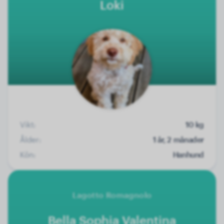
Loki
Vikt:
10 kg
Ålder:
1 år, 2 månader
Kön:
Hanhund
Lagotto Romagnolo
Bella Sophia Valentina