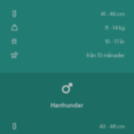
41 - 46 cm
11 - 14 kg
15 - 17 år
från 13 månader
Hanhundar
43 - 48 cm