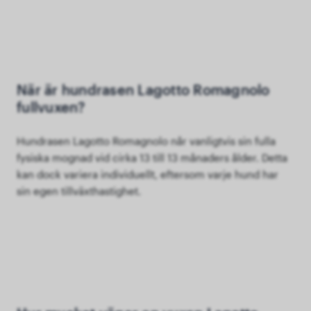
När är hundrasen Lagotto Romagnolo
fullvuxen?
Hundrasen Lagotto Romagnolo når vanligtvis sin fulla
fysiska mognad vid cirka 13 till 13 månaders ålder. Detta
kan dock variera individuellt, eftersom varje hund har
sin egen tillväxthastighet.