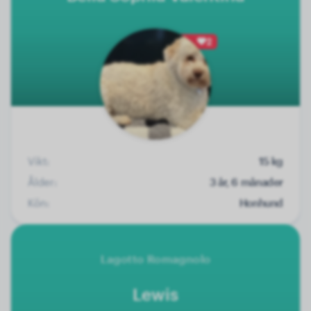
2
Vikt:
15 kg
Ålder:
3 år, 6 månader
Kön:
Honhund
Lagotto Romagnolo
Lewis