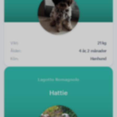
Vikt:
21 kg
Ålder:
4 år, 2 månader
Kön:
Hanhund
Lagotto Romagnolo
Hattie