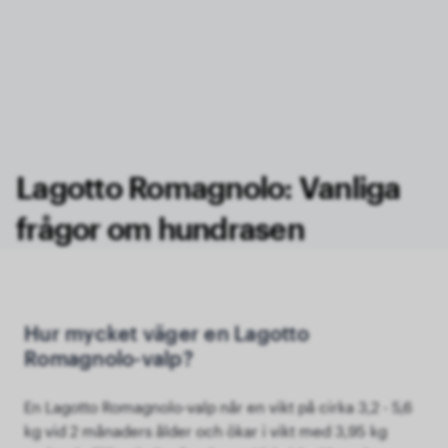
Lagotto Romagnolo: Vanliga
frågor om hundrasen
Hur mycket väger en Lagotto
Romagnolo-valp?
En Lagotto Romagnolo-valp når en vikt på cirka 3,2 - 5,6
kg vid 2 månaders ålder och ökar i vikt med 3,95 kg