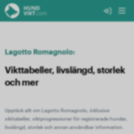
Lagotto Romagnolo:
Vikttabeller, livslängd, storlek
och mer
Upptäck allt om Lagotto Romagnolo, inklusive
vikttabeller, viktprogressioner för registrerade hundar,
livslängd, storlek och annan användbar information.