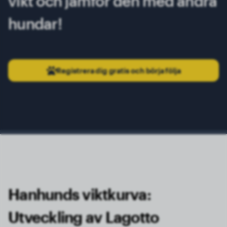
vikt och jämför den med andra
hundar!
Registrera dig gratis och börja följa
Hanhunds viktkurva:
Utveckling av Lagotto