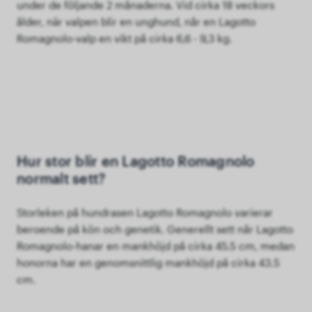
under de följande 2 månaderna. Vid cirka 18 veckors
ålder, när valpen blir en unghund, når en Lagotto
Romagnolo-valp en vikt på cirka 6,6 - 9,3 kg.
Hur stor blir en Lagotto Romagnolo
normalt sett?
Storleken på hundrasen Lagotto Romagnolo varierar
beroende på kön och genetik. Generellt sett når Lagotto
Romagnolo-hanar en mankhöjd på cirka 45.5 cm, medan
honorna har en genomsnittlig mankhöjd på cirka 43.5
cm.