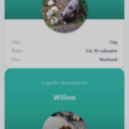
Vikt:
7 kg
Ålder:
1 år, 10 månader
Kön:
Honhund
Lagotto Romagnolo
Willow