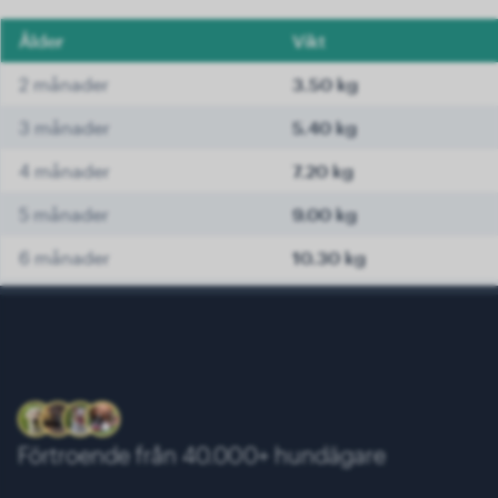
Ålder
Vikt
2 månader
3.50 kg
3 månader
5.40 kg
4 månader
7.20 kg
5 månader
9.00 kg
6 månader
10.30 kg
7 månader
11.40 kg
8 månader
12.10 kg
9 månader
12.60 kg
10 månader
13.00 kg
Förtroende från 40.000+ hundägare
11 månader
13.30 kg