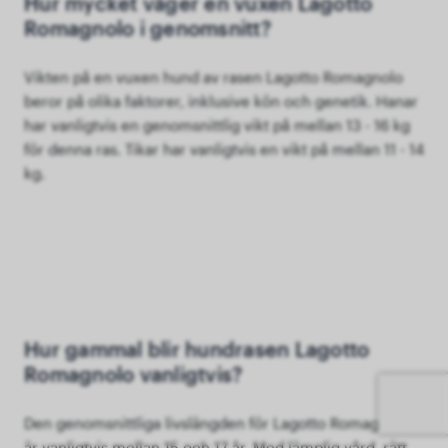
Hur mycket väger en vuxen Lagotto
Romagnolo i genomsnitt?
Vikten på en vuxen hund av rasen Lagotto Romagnolo
beror på olika faktorer, inklusive kön och genetik. Hanar
har vanligtvis en genomsnittlig vikt på mellan 13 - 16 kg
för denna ras. Tikar har vanligtvis en vikt på mellan 11 - 14
kg.
Hur gammal blir hundrasen Lagotto
Romagnolo vanligtvis?
Den genomsnittliga livslängden för Lagotto Romagnolos
är vanligtvis mellan 15 och 17 år. Med lämplig vård, rätt