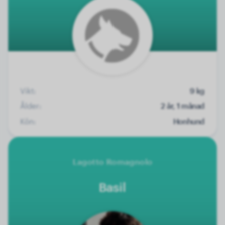
Vikt:
9 kg
Ålder:
2 år, 1 månad
Kön:
Honhund
Lagotto Romagnolo
Basil