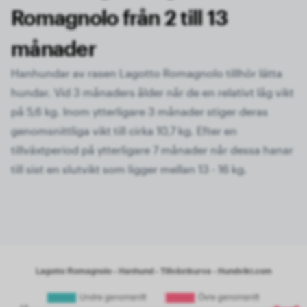
Romagnolo från 2 till 13
månader
Hanhundar av rasen Lagotto Romagnolo tillhör lätta
hundar. Vid 3 månaders ålder når de en relativt låg vikt
på 5,6 kg. Inom ytterligare 3 månader stiger deras
genomsnittliga vikt till cirka 10,7 kg. Efter en
tillväxtperiod på ytterligare 7 månader når dessa hanar
till sist en slutvikt som ligger mellan 13 - 16 kg.