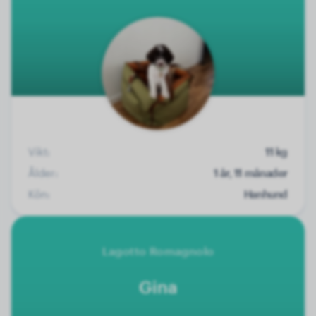
Vikt:
11 kg
Ålder:
1 år, 11 månader
Kön:
Hanhund
Lagotto Romagnolo
Gina