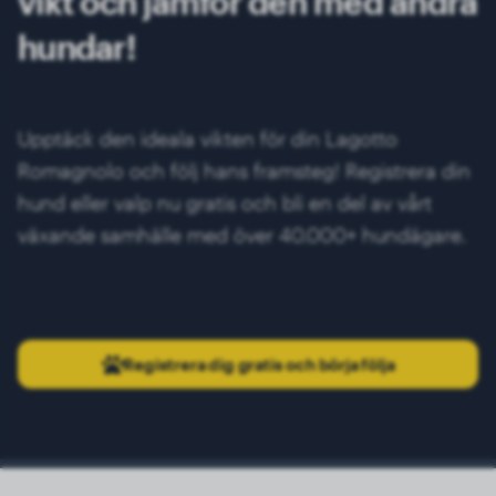
vikt och jämför den med andra
hundar!
Upptäck den ideala vikten för din Lagotto
Romagnolo och följ hans framsteg! Registrera din
hund eller valp nu gratis och bli en del av vårt
växande samhälle med över 40.000+ hundägare.
Registrera dig gratis och börja följa