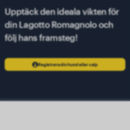
12 månader
13.60 kg
Upptäck den ideala vikten för
13 månader
13.80 kg
din Lagotto Romagnolo och
14 månader
14.00 kg
följ hans framsteg!
Registrera din hund eller valp