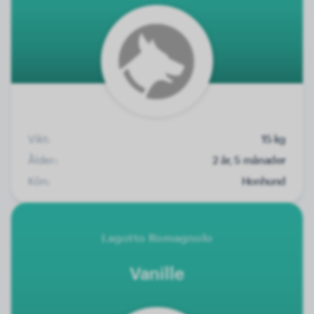
Vikt:
15 kg
Ålder:
2 år, 5 månader
Kön:
Honhund
Lagotto Romagnolo
Vanille