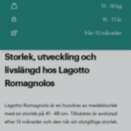
13 - 16 kg
15 - 17 år
från 13 månader
Storlek, utveckling och
livslängd hos Lagotto
Romagnolos
Lagotto Romagnolo är en hundras av medelstorlek
med en storlek på 41 - 48 cm. Tillväxten är avslutad
efter 13 månader och den når sin slutgiltiga storlek.