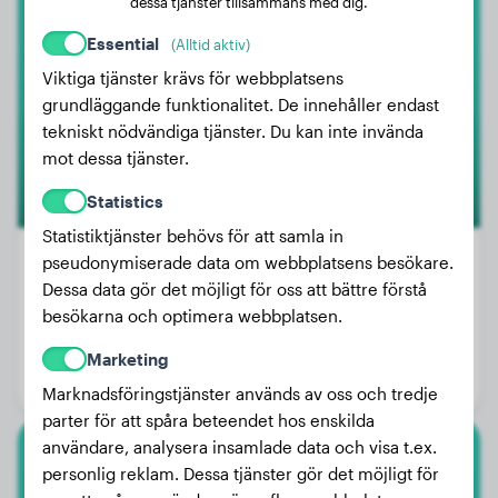
dessa tjänster tillsammans med dig.
Essential
Jari
(Alltid aktiv)
Viktiga tjänster krävs för webbplatsens
grundläggande funktionalitet. De innehåller endast
tekniskt nödvändiga tjänster. Du kan inte invända
mot dessa tjänster.
Statistics
Statistiktjänster behövs för att samla in
pseudonymiserade data om webbplatsens besökare.
Dessa data gör det möjligt för oss att bättre förstå
Vikt:
18 kg
besökarna och optimera webbplatsen.
Ålder:
1 år, 9 månader
Marketing
Kön:
Hanhund
Marknadsföringstjänster används av oss och tredje
parter för att spåra beteendet hos enskilda
användare, analysera insamlade data och visa t.ex.
Lagotto Romagnolo
personlig reklam. Dessa tjänster gör det möjligt för