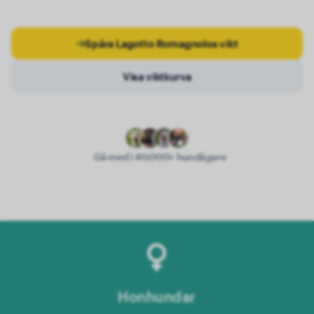
Spåra Lagotto Romagnolos vikt
Visa viktkurva
Gå med i 40.000+ hundägare
Honhundar