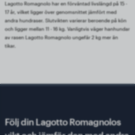
Lagotto Romagnolo har en förväntad livslängd på 15 -
17 år, vilket ligger över genomsnittet jämfört med
andra hundraser. Slutvikten varierar beroende på kön
och ligger mellan 11 - 16 kg. Vanligtvis väger hanhundar
av rasen Lagotto Romagnolo ungefär 2 kg mer än
tikar.
Följ din Lagotto Romagnolos