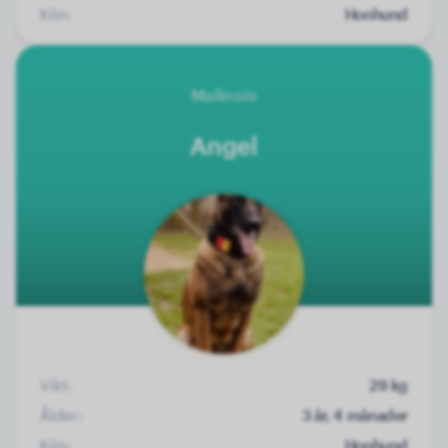
Kön:
Honhund
Malinois
Angel
Vikt:
29 kg
Ålder:
3 år, 4 månader
Kön:
Honhund