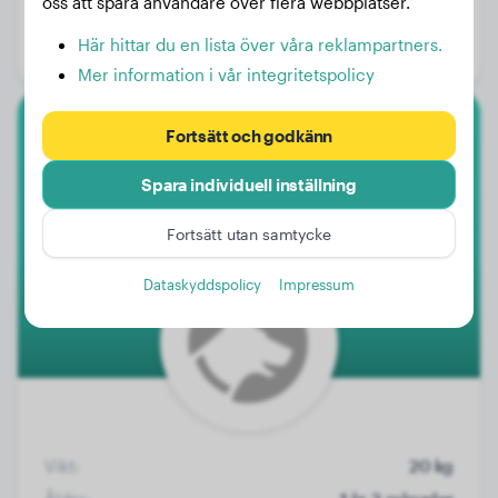
oss att spåra användare över flera webbplatser.
Ålder:
1 år, 7 månader
Här hittar du en lista över våra reklampartners.
Kön:
Hanhund
Mer information i vår integritetspolicy
Fortsätt och godkänn
Malinois
Spara individuell inställning
Tala
Fortsätt utan samtycke
Dataskyddspolicy
Impressum
Vikt:
20 kg