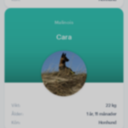
Malinois
Cara
Vikt:
22 kg
Ålder:
1 år, 11 månader
Kön:
Honhund