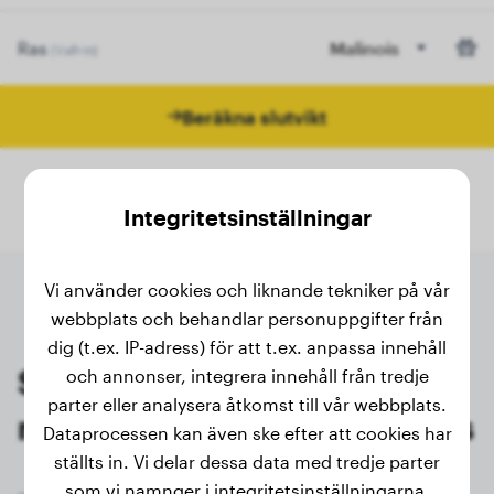
Ras
Malinois
(Valfritt)
Beräkna slutvikt
Integritetsinställningar
Vi använder cookies och liknande tekniker på vår
webbplats och behandlar personuppgifter från
dig (t.ex. IP-adress) för att t.ex. anpassa innehåll
Senaste vägningarna av
och annonser, integrera innehåll från tredje
parter eller analysera åtkomst till vår webbplats.
registrerade ägare av Malinois
Dataprocessen kan även ske efter att cookies har
ställts in. Vi delar dessa data med tredje parter
som vi namnger i integritetsinställningarna.