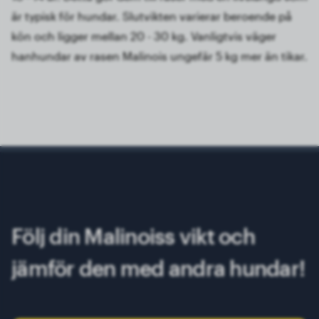
är typisk för hundar. Slutvikten varierar beroende på
kön och ligger mellan 20 - 30 kg. Vanligtvis väger
hanhundar av rasen Malinois ungefär 5 kg mer än tikar.
Följ din Malinoiss vikt och
jämför den med andra hundar!