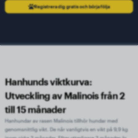
Registrera dig gratis och börja följa
Hanhunds viktkurva:
Utveckling av Malinois från 2
till 15 månader
Hanhundar av rasen Malinois tillhör hundar med
genomsnittlig vikt. De når vanligtvis en vikt på 9,9 kg
inom cirka 3 månader. Efter ytterligare 3 månader är