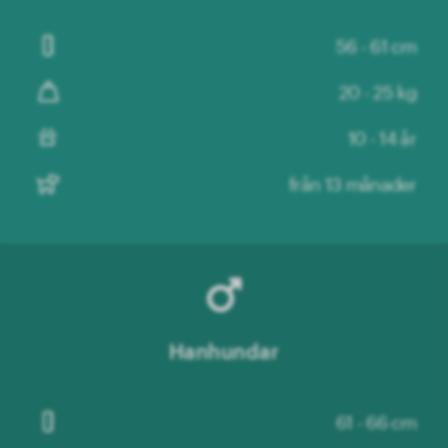
56 - 61 cm
20 - 25 kg
10 - 14 år
från 13 månader
Hanhundar
61 - 66 cm