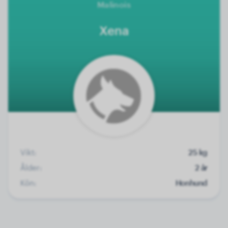
Malinois
Xena
Vikt:
25 kg
Ålder:
2 år
Kön:
Honhund