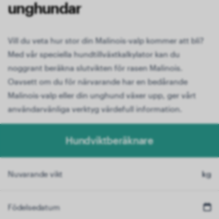
unghundar
Vill du veta hur stor din Malinois-valp kommer att bli?
Med vår speciella hundtillväxtkalkylator kan du
noggrant beräkna slutvikten för rasen Malinois.
Oavsett om du för närvarande har en bedårande
Malinois-valp eller din unghund växer upp, ger vårt
användarvänliga verktyg värdefull information.
Hundviktberäknare
Nuvarande vikt
kg
Födelsedatum