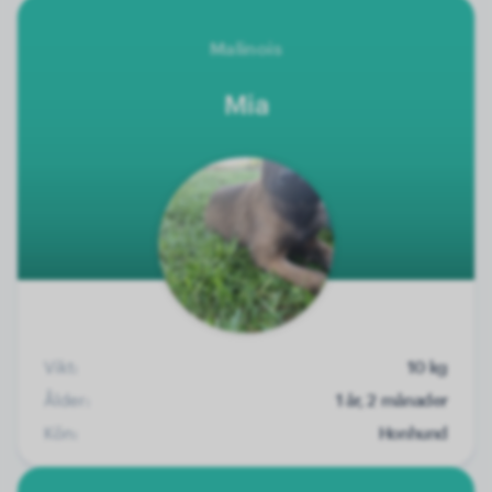
Malinois
Mia
Vikt:
10 kg
Ålder:
1 år, 2 månader
Kön:
Honhund