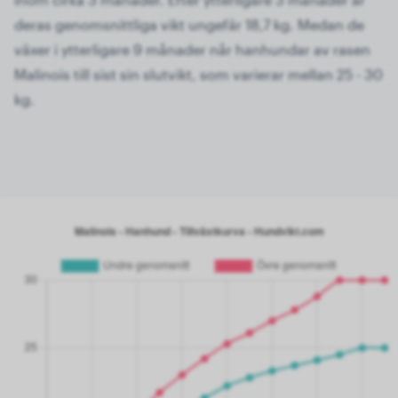
deras genomsnittliga vikt ungefär 18,7 kg. Medan de
växer i ytterligare 9 månader når hanhundar av rasen
Malinois till sist sin slutvikt, som varierar mellan 25 - 30
kg.