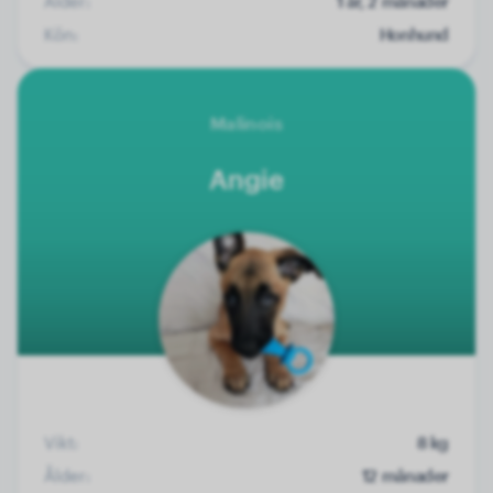
Ålder:
1 år, 2 månader
Kön:
Honhund
Malinois
Angie
Vikt:
8 kg
Ålder:
12 månader