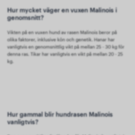
Hur mycket väger en vuxen Malinois i
genomsnitt?
Vikten på en vuxen hund av rasen Malinois beror på
olika faktorer, inklusive kön och genetik. Hanar har
vanligtvis en genomsnittlig vikt på mellan 25 - 30 kg för
denna ras. Tikar har vanligtvis en vikt på mellan 20 - 25
kg.
Hur gammal blir hundrasen Malinois
vanligtvis?