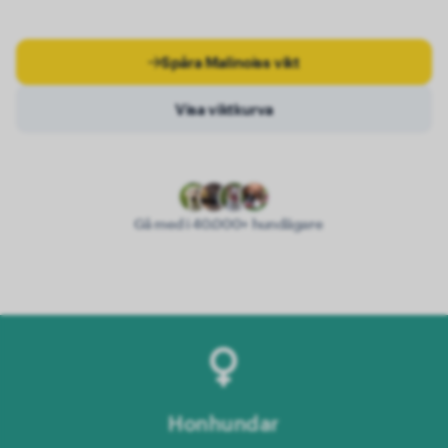
Spåra Malinoiss vikt
Visa viktkurva
Gå med i 40.000+ hundägare
Honhundar