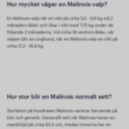
Hur mycket väger en Malinois-valp?
En Malinois-valp når en vikt på cirka 5,0 - 9,9 kg vid 2
månaders ålder och ökar i vikt med 7,75 kg under de
följande 2 månaderna. Vid cirka 18 veckors ålder, när
valpen blir en unghund, når en Malinois-valp en vikt på
cirka 11,2 - 16,4 kg.
Hur stor blir en Malinois normalt sett?
Storleken på hundrasen Malinois varierar beroende på
kön och genetik. Generellt sett når Malinois-hanar en
mankhöjd på cirka 63.5 cm, medan honorna har en