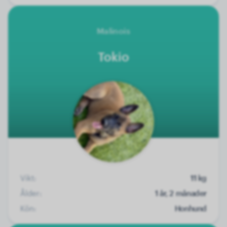
Malinois
Tokio
Vikt:
11 kg
Ålder:
1 år, 2 månader
Kön:
Honhund