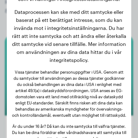
Registrera dig nu gratis och få tillgång till alla
831 registrerade hundar av rasen Malinois!
Dataprocessen kan ske med ditt samtycke eller
baserat på ett berättigat intresse, som du kan
invända mot i integritetsinställningarna. Du har
rätt att inte samtycka och att ändra eller återkalla
ditt samtycke vid senare tillfälle. Mer information
Malinois
om användningen av dina data hittar du i vår
integritetspolicy.
Iago
Vissa tjänster behandlar personuppgifter i USA. Genom att
du samtycker till användningen av dessa tjänster godkänner
du också behandlingen av dina data i USA i enlighet med
1
artikel 49.1(a) i dataskyddsförordningen. USA anses av EG-
domstolen vara ett land med otillräcklig nivå av dataskydd
enligt EU-standarder. Särskilt finns risken att dina data kan
behandlas av amerikanska myndigheter för övervaknings-
och kontrolländamål, eventuellt utan möjlighet till rättsskydd.
Är du under 16 år? Då kan du inte samtycka till valfria tjänster.
Du kan be dina föräldrar eller vårdnadshavare att samtycka till