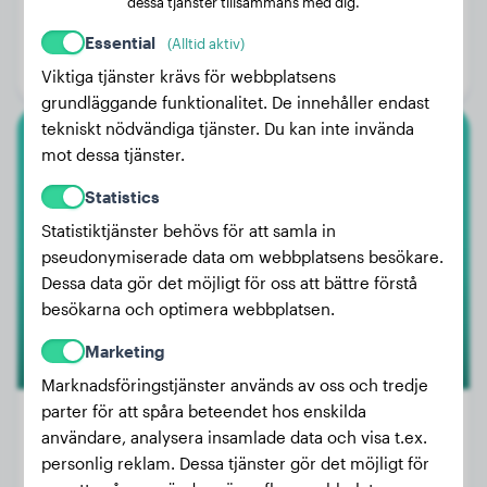
dessa tjänster tillsammans med dig.
Vikt:
37 kg
Ålder:
2 år, 8 månader
Essential
(Alltid aktiv)
Kön:
Hanhund
Viktiga tjänster krävs för webbplatsens
grundläggande funktionalitet. De innehåller endast
tekniskt nödvändiga tjänster. Du kan inte invända
mot dessa tjänster.
Malinois
Statistics
Ve'nom
Statistiktjänster behövs för att samla in
pseudonymiserade data om webbplatsens besökare.
Dessa data gör det möjligt för oss att bättre förstå
besökarna och optimera webbplatsen.
Marketing
Marknadsföringstjänster används av oss och tredje
parter för att spåra beteendet hos enskilda
användare, analysera insamlade data och visa t.ex.
personlig reklam. Dessa tjänster gör det möjligt för
Vikt:
34 kg