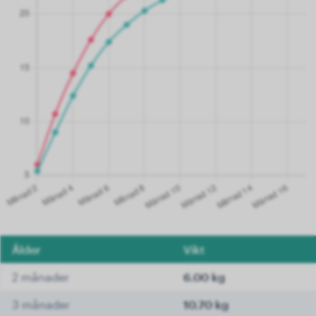
Ålder
Vikt
2 månader
6.00 kg
3 månader
10.70 kg