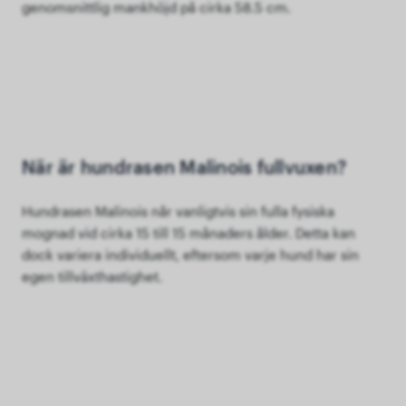
genomsnittlig mankhöjd på cirka 58.5 cm.
När är hundrasen Malinois fullvuxen?
Hundrasen Malinois når vanligtvis sin fulla fysiska
mognad vid cirka 15 till 15 månaders ålder. Detta kan
dock variera individuellt, eftersom varje hund har sin
egen tillväxthastighet.