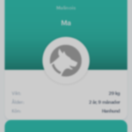
Malinois
Ma
Vikt:
29 kg
Ålder:
2 år, 9 månader
Kön:
Hanhund