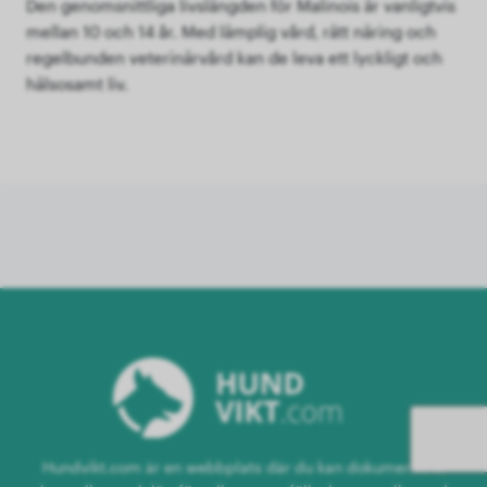
Den genomsnittliga livslängden för Malinois är vanligtvis
mellan 10 och 14 år. Med lämplig vård, rätt näring och
regelbunden veterinärvård kan de leva ett lyckligt och
hälsosamt liv.
Hundvikt.com är en webbplats där du kan dokumentera,