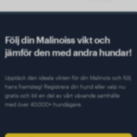
Följ din Malinoiss vikt och
jämför den med andra hundar!
Upptäck den ideala vikten för din Malinois och följ
hans framsteg! Registrera din hund eller valp nu
gratis och bli en del av vårt växande samhälle
med över 40.000+ hundägare.