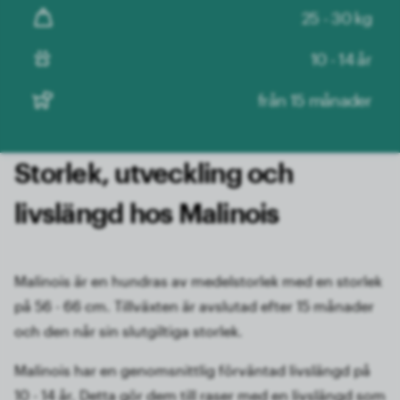
25 - 30 kg
10 - 14 år
från 15 månader
Storlek, utveckling och
livslängd hos Malinois
Malinois är en hundras av medelstorlek med en storlek
på 56 - 66 cm. Tillväxten är avslutad efter 15 månader
och den når sin slutgiltiga storlek.
Malinois har en genomsnittlig förväntad livslängd på
10 - 14 år. Detta gör dem till raser med en livslängd som