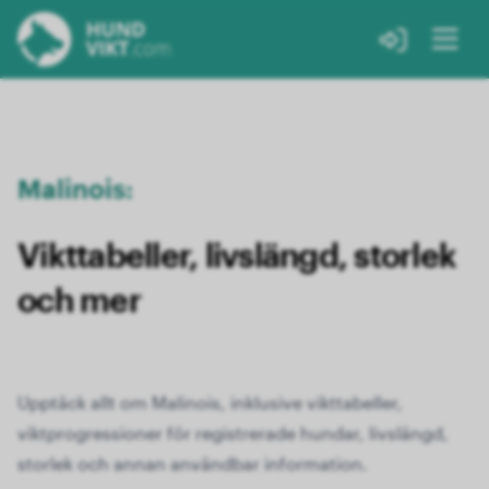
Malinois:
Vikttabeller, livslängd, storlek
och mer
Upptäck allt om Malinois, inklusive vikttabeller,
viktprogressioner för registrerade hundar, livslängd,
storlek och annan användbar information.