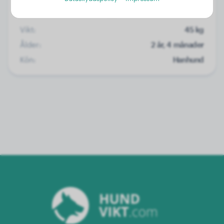
Vikt:
45 kg
Ålder:
2 år, 4 månader
Kön:
Hanhund