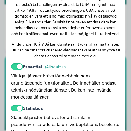
du också behandlingen av dina data i USA i enlighet med
artikel 49.1(a) i dataskyddsförordningen. USA anses av EG-
domstolen vara ett land med otillräcklig nivå av dataskydd
enligt EU-standarder. Särskilt finns risken att dina data kan
Vikt:
20 kg
behandlas av amerikanska myndigheter för övervaknings-
och kontrolländamål, eventuellt utan möjlighet till rättsskydd.
Ålder:
3 år, 4 månader
Är du under 16 år? Då kan du inte samtycka till valfria tjänster.
Kön:
Hanhund
Du kan be dina föräldrar eller vårdnadshavare att samtycka till
dessa tjänster tillsammans med dig.
Essential
(Alltid aktiv)
Toypudel
Viktiga tjänster krävs för webbplatsens
Sirloin Von Jocky's
grundläggande funktionalitet. De innehåller endast
tekniskt nödvändiga tjänster. Du kan inte invända
mot dessa tjänster.
Statistics
Statistiktjänster behövs för att samla in
pseudonymiserade data om webbplatsens besökare.