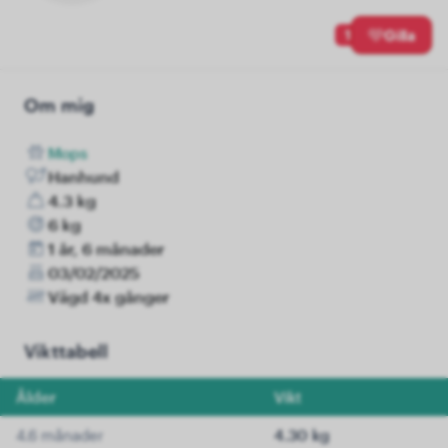
1
Gilla
Om mig
Mops
Hanhund
4.3 kg
6 kg
1 år, 6 månader
03/02/2025
Vägd 4x gånger
Vikttabell
Ålder
Vikt
4.6 månader
4.30 kg