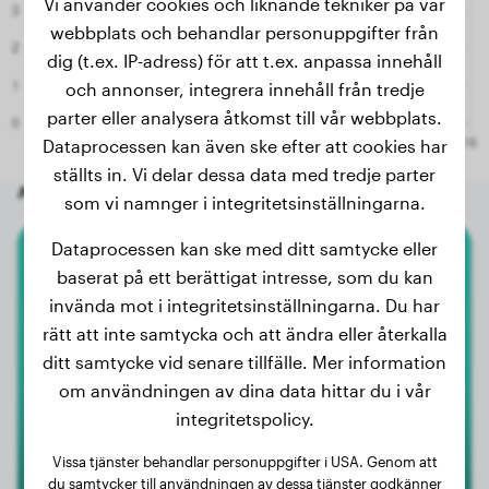
Vi använder cookies och liknande tekniker på vår
webbplats och behandlar personuppgifter från
dig (t.ex. IP-adress) för att t.ex. anpassa innehåll
och annonser, integrera innehåll från tredje
parter eller analysera åtkomst till vår webbplats.
Dataprocessen kan även ske efter att cookies har
ställts in. Vi delar dessa data med tredje parter
Andra slumpmässiga hundar
som vi namnger i integritetsinställningarna.
Dataprocessen kan ske med ditt samtycke eller
Golden Retriever
baserat på ett berättigat intresse, som du kan
invända mot i integritetsinställningarna. Du har
Fynn
rätt att inte samtycka och att ändra eller återkalla
ditt samtycke vid senare tillfälle. Mer information
om användningen av dina data hittar du i vår
integritetspolicy.
Vissa tjänster behandlar personuppgifter i USA. Genom att
du samtycker till användningen av dessa tjänster godkänner