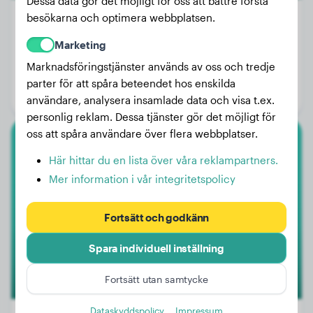
Dessa data gör det möjligt för oss att bättre förstå
besökarna och optimera webbplatsen.
Marketing
Vikt:
Inga data
Marknadsföringstjänster används av oss och tredje
Ålder:
2 år, 7 månader
parter för att spåra beteendet hos enskilda
Kön:
Hanhund
användare, analysera insamlade data och visa t.ex.
personlig reklam. Dessa tjänster gör det möjligt för
oss att spåra användare över flera webbplatser.
Amerikansk Bully Xl
Här hittar du en lista över våra reklampartners.
Mer information i vår integritetspolicy
Buddy
Fortsätt och godkänn
Spara individuell inställning
Fortsätt utan samtycke
Dataskyddspolicy
Impressum