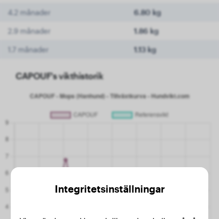
4.2 månader
6.80 kg
2.9 månader
1.86 kg
1.7 månader
1.13 kg
CAPOUF's vikthistorik
Integritetsinställningar