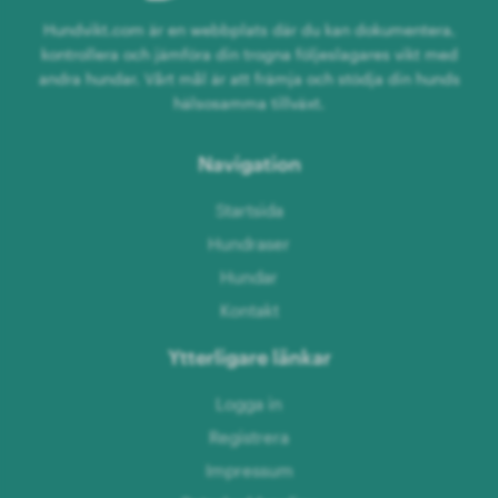
Hundvikt.com är en webbplats där du kan dokumentera,
kontrollera och jämföra din trogna följeslagares vikt med
andra hundar. Vårt mål är att främja och stödja din hunds
hälsosamma tillväxt.
Navigation
Startsida
Hundraser
Hundar
Kontakt
Ytterligare länkar
Logga in
Registrera
Impressum