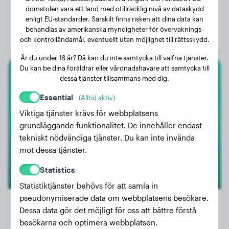
Vikt:
21 kg
domstolen vara ett land med otillräcklig nivå av dataskydd
enligt EU-standarder. Särskilt finns risken att dina data kan
Ålder:
4 år, 4 månader
behandlas av amerikanska myndigheter för övervaknings-
Kön:
Honhund
och kontrolländamål, eventuellt utan möjlighet till rättsskydd.
Är du under 16 år? Då kan du inte samtycka till valfria tjänster.
Du kan be dina föräldrar eller vårdnadshavare att samtycka till
dessa tjänster tillsammans med dig.
Alaskan Malamute
Essential
(Alltid aktiv)
SNOW
Viktiga tjänster krävs för webbplatsens
grundläggande funktionalitet. De innehåller endast
tekniskt nödvändiga tjänster. Du kan inte invända
mot dessa tjänster.
Statistics
Statistiktjänster behövs för att samla in
pseudonymiserade data om webbplatsens besökare.
Dessa data gör det möjligt för oss att bättre förstå
besökarna och optimera webbplatsen.