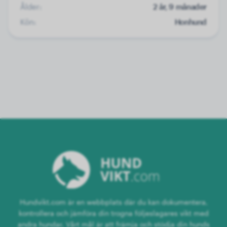
Ålder:
2 år, 9 månader
Kön:
Honhund
Hundvikt.com är en webbplats där du kan dokumentera,
kontrollera och jämföra din trogna följeslagares vikt med
andra hundar. Vårt mål är att främja och stödja din hunds