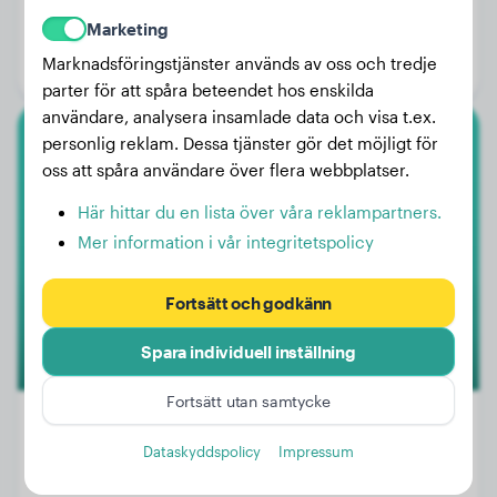
Vikt:
15 kg
Marketing
Ålder:
1 år, 1 månad
Marknadsföringstjänster används av oss och tredje
Kön:
Honhund
parter för att spåra beteendet hos enskilda
användare, analysera insamlade data och visa t.ex.
personlig reklam. Dessa tjänster gör det möjligt för
Tax
oss att spåra användare över flera webbplatser.
Maus
Här hittar du en lista över våra reklampartners.
Mer information i vår integritetspolicy
1
Fortsätt och godkänn
Spara individuell inställning
Fortsätt utan samtycke
Dataskyddspolicy
Impressum
Vikt:
5 kg