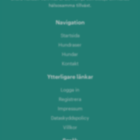
hälsosamma tillväxt.
Navigation
Startsida
Hundraser
Hundar
Kontakt
Ytterligare länkar
Logga in
Registrera
Impressum
Dataskyddspolicy
Villkor