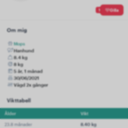
1
Gilla
Om mig
Mops
Hanhund
8.4 kg
8 kg
5 år, 1 månad
30/06/2021
Vägd 2x gånger
Vikttabell
Ålder
Vikt
23.8 månader
8.40 kg