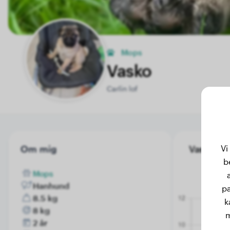
Mops
Vasko
Carlin lof
Vi
Om mig
Vasko's vi
b
Mops
Hanhund
pa
8.5 kg
k
8 kg
m
2 år