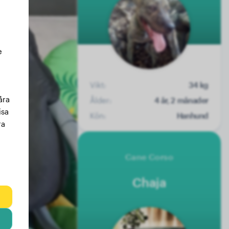
e
Vikt:
34 kg
åra
Ålder:
4 år, 2 månader
isa
Kön:
Hanhund
ra
Cane Corso
Chaja