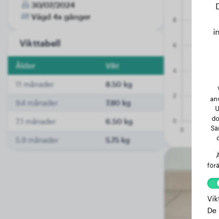
30/07/2024
Vägd 4x gånger
i
Vikttabell
Ålder
Vikt
11 månader
8.50 kg
an
9.4 månader
7.80 kg
U
do
7.1 månader
6.50 kg
Sä
5.9 månader
5.75 kg
Ä
förä
Vik
De 