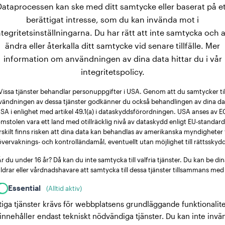
Dataprocessen kan ske med ditt samtycke eller baserat på et
berättigat intresse, som du kan invända mot i
ntegritetsinställningarna. Du har rätt att inte samtycka och a
ändra eller återkalla ditt samtycke vid senare tillfälle. Mer
information om användningen av dina data hittar du i vår
integritetspolicy.
Vissa tjänster behandlar personuppgifter i USA. Genom att du samtycker til
vändningen av dessa tjänster godkänner du också behandlingen av dina dat
SA i enlighet med artikel 49.1(a) i dataskyddsförordningen. USA anses av E
mstolen vara ett land med otillräcklig nivå av dataskydd enligt EU-standard
rskilt finns risken att dina data kan behandlas av amerikanska myndigheter 
övervaknings- och kontrolländamål, eventuellt utan möjlighet till rättsskydd
r du under 16 år? Då kan du inte samtycka till valfria tjänster. Du kan be di
ldrar eller vårdnadshavare att samtycka till dessa tjänster tillsammans med
Essential
(Alltid aktiv)
tiga tjänster krävs för webbplatsens grundläggande funktionalite
innehåller endast tekniskt nödvändiga tjänster. Du kan inte invä