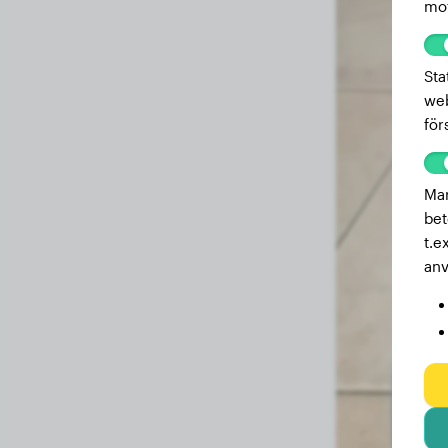
mot
Sta
web
för
Mar
bet
t.e
anv