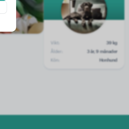
Vikt:
39 kg
Ålder:
3 år, 9 månader
Kön:
Honhund