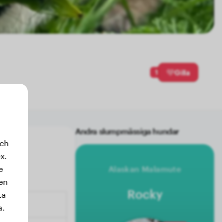
1
Gilla
Andra slumpmässiga hundar
och
x.
e
Alaskan Malamute
sen
Rocky
ta
a.