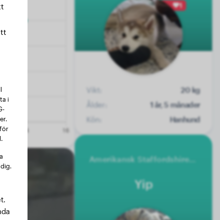
1
t
tt
l
Vikt:
20 kg
a i
Ålder:
1 år, 5 månader
G-
er.
Kön:
Hanhund
för
.
na
Amerikansk Staffordshire Terrier
 dig.
Yip
t.
nda