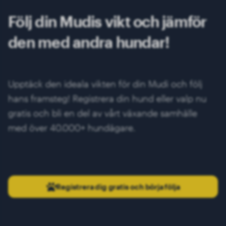
Följ din Mudis vikt och jämför
den med andra hundar!
Upptäck den ideala vikten för din Mudi och följ
hans framsteg! Registrera din hund eller valp nu
gratis och bli en del av vårt växande samhälle
med över 40.000+ hundägare.
Registrera dig gratis och börja följa