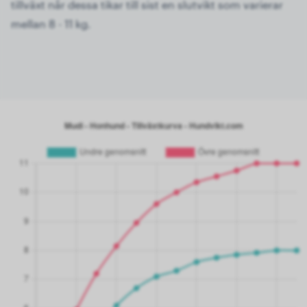
tillväxt når dessa tikar till sist en slutvikt som varierar
mellan 8 - 11 kg.