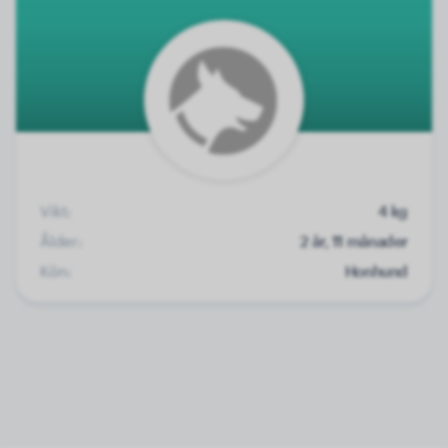
Vikt:
4 kg
Ålder:
2 år, 11 månader
Kön:
Honhund