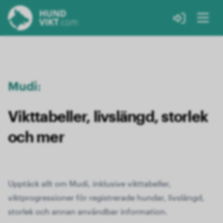
Mudi:
Vikttabeller, livslängd, storlek
och mer
Upptäck allt om Mudi, inklusive vikttabeller,
viktprogressioner för registrerade hundar, livslängd,
storlek och annan användbar information.