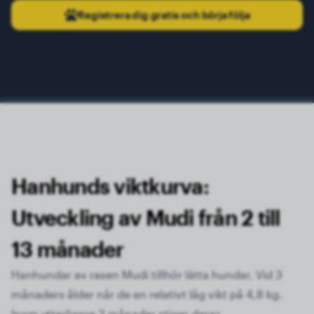
Registrera dig gratis och börja följa
Hanhunds viktkurva:
Utveckling av Mudi från 2 till
13 månader
Hanhundar av rasen Mudi tillhör lätta hundar. Vid 3
månaders ålder når de en relativt låg vikt på 4,8 kg.
Inom ytterligare 3 månader stiger deras