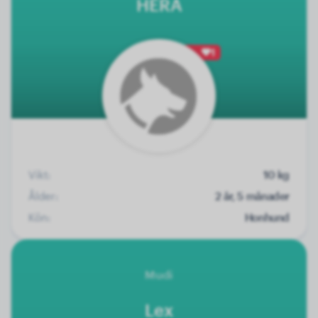
HERA
1
Vikt:
10 kg
Ålder:
2 år, 5 månader
Kön:
Honhund
Mudi
Lex