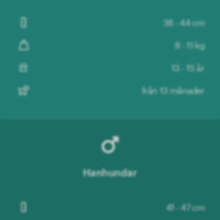
38 - 44 cm
8 - 11 kg
13 - 15 år
från 13 månader
Hanhundar
41 - 47 cm