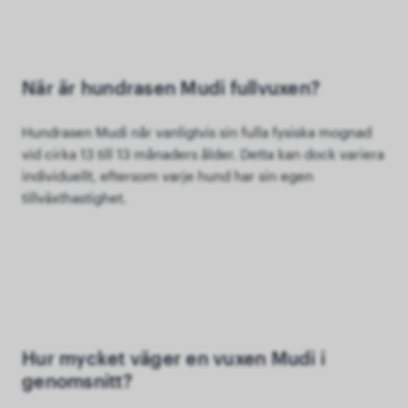
När är hundrasen Mudi fullvuxen?
Hundrasen Mudi når vanligtvis sin fulla fysiska mognad
vid cirka 13 till 13 månaders ålder. Detta kan dock variera
individuellt, eftersom varje hund har sin egen
tillväxthastighet.
Hur mycket väger en vuxen Mudi i
genomsnitt?