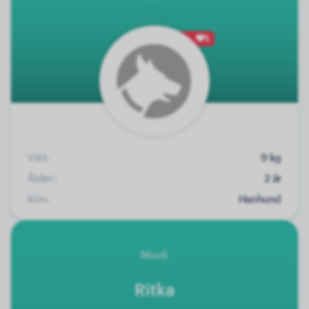
1
Vikt:
9 kg
Ålder:
2 år
Kön:
Hanhund
Mudi
Ritka