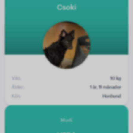
Csoki
Vikt:
10 kg
Ålder:
1 år, 11 månader
Kön:
Honhund
Mudi