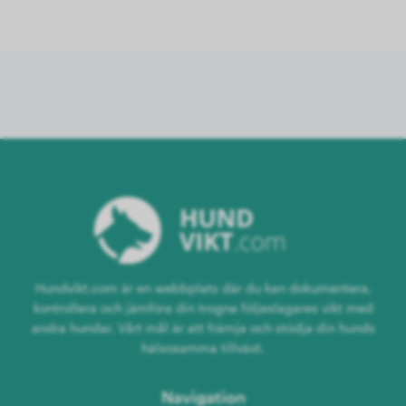
Hundvikt.com är en webbplats där du kan dokumentera,
kontrollera och jämföra din trogna följeslagares vikt med
andra hundar. Vårt mål är att främja och stödja din hunds
hälsosamma tillväxt.
Navigation