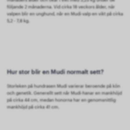
följande 2 månaderna. Vid cirka 18 veckors ålder, när
valpen blir en unghund, når en Mudi-valp en vikt på cirka
5,2 - 7,8 kg.
Hur stor blir en Mudi normalt sett?
Storleken på hundrasen Mudi varierar beroende på kön
och genetik. Generellt sett når Mudi-hanar en mankhöjd
på cirka 44 cm, medan honorna har en genomsnittlig
mankhöjd på cirka 41 cm.