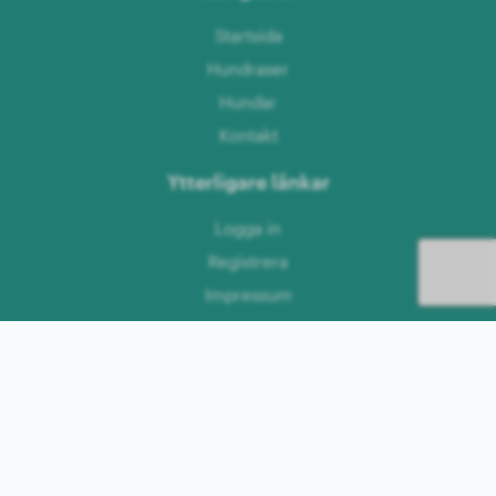
Startsida
Hundraser
Hundar
Kontakt
Ytterligare länkar
Logga in
Registrera
Impressum
Dataskyddspolicy
Villkor
Språk
Tyska
Engelska