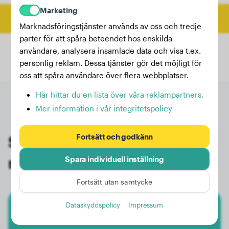
Marketing
Beräkna slutvikt
Marknadsföringstjänster används av oss och tredje
parter för att spåra beteendet hos enskilda
användare, analysera insamlade data och visa t.ex.
personlig reklam. Dessa tjänster gör det möjligt för
oss att spåra användare över flera webbplatser.
Här hittar du en lista över våra reklampartners.
Mer information i vår integritetspolicy
Fortsätt och godkänn
Senaste vägningarna av
registrerade ägare av Mudi
Spara individuell inställning
Fortsätt utan samtycke
Dataskyddspolicy
Impressum
Mudi