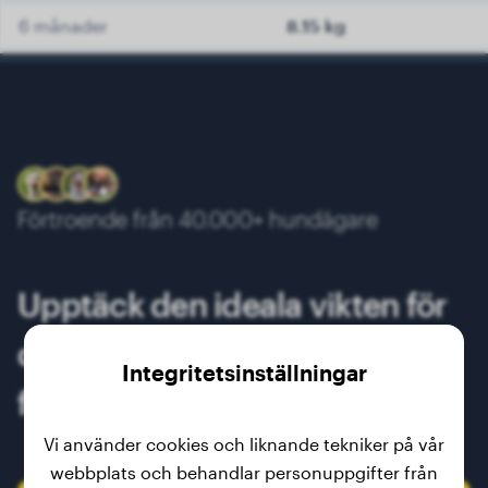
6 månader
8.15 kg
7 månader
8.95 kg
8 månader
9.60 kg
9 månader
10.00 kg
10 månader
10.35 kg
Förtroende från 40.000+ hundägare
11 månader
10.55 kg
12 månader
10.75 kg
Upptäck den ideala vikten för
13 månader
11.00 kg
din Mudi och följ hans
Integritetsinställningar
framsteg!
Vi använder cookies och liknande tekniker på vår
webbplats och behandlar personuppgifter från