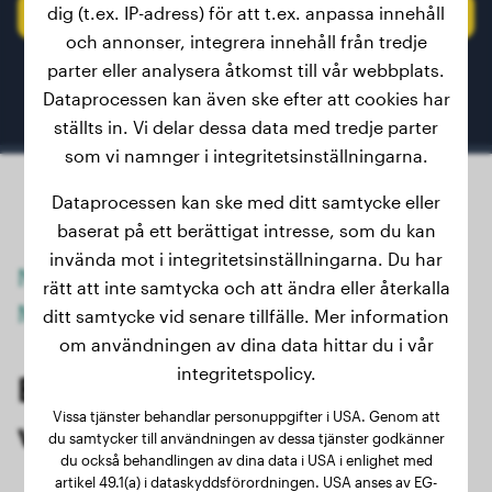
dig (t.ex. IP-adress) för att t.ex. anpassa innehåll
Registrera din hund eller valp
och annonser, integrera innehåll från tredje
parter eller analysera åtkomst till vår webbplats.
Dataprocessen kan även ske efter att cookies har
ställts in. Vi delar dessa data med tredje parter
som vi namnger i integritetsinställningarna.
Dataprocessen kan ske med ditt samtycke eller
baserat på ett berättigat intresse, som du kan
invända mot i integritetsinställningarna. Du har
Noggrann förutsägelse av slutvikt för
rätt att inte samtycka och att ändra eller återkalla
Mudis
ditt samtycke vid senare tillfälle. Mer information
om användningen av dina data hittar du i vår
integritetspolicy.
Beräkna slutvikten för Mudi-
Vissa tjänster behandlar personuppgifter i USA. Genom att
valpar och unghundar
du samtycker till användningen av dessa tjänster godkänner
du också behandlingen av dina data i USA i enlighet med
artikel 49.1(a) i dataskyddsförordningen. USA anses av EG-