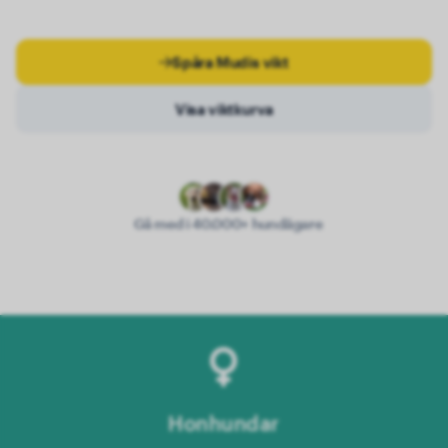
Spåra Mudis vikt
Visa viktkurva
Gå med i 40.000+ hundägare
Honhundar