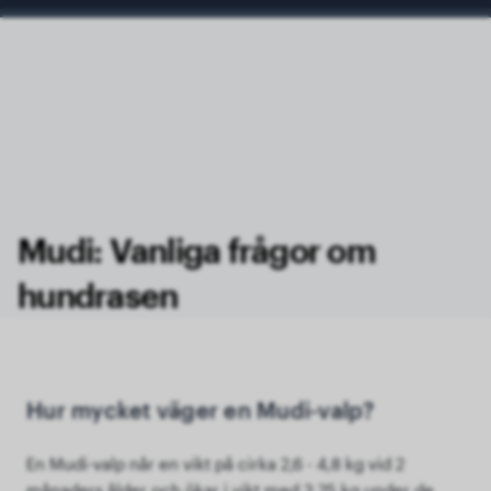
Mudi: Vanliga frågor om
hundrasen
Hur mycket väger en Mudi-valp?
En Mudi-valp når en vikt på cirka 2,6 - 4,8 kg vid 2
månaders ålder och ökar i vikt med 3,25 kg under de