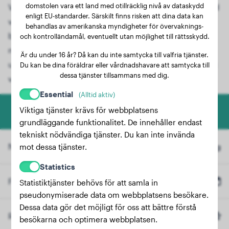
domstolen vara ett land med otillräcklig nivå av dataskydd
Vill du veta hur stor din Mudi-valp kommer att bli? Med
enligt EU-standarder. Särskilt finns risken att dina data kan
vår speciella hundtillväxtkalkylator kan du noggrant
behandlas av amerikanska myndigheter för övervaknings-
beräkna slutvikten för rasen Mudi. Oavsett om du för
och kontrolländamål, eventuellt utan möjlighet till rättsskydd.
närvarande har en bedårande Mudi-valp eller din
Är du under 16 år? Då kan du inte samtycka till valfria tjänster.
unghund växer upp, ger vårt användarvänliga verktyg
Du kan be dina föräldrar eller vårdnadshavare att samtycka till
dessa tjänster tillsammans med dig.
värdefull information.
Essential
(Alltid aktiv)
Viktiga tjänster krävs för webbplatsens
Hundviktberäknare
grundläggande funktionalitet. De innehåller endast
tekniskt nödvändiga tjänster. Du kan inte invända
Nuvarande vikt
kg
mot dessa tjänster.
Statistics
Födelsedatum
Statistiktjänster behövs för att samla in
pseudonymiserade data om webbplatsens besökare.
Dessa data gör det möjligt för oss att bättre förstå
Ras
Mudi
(Valfritt)
besökarna och optimera webbplatsen.