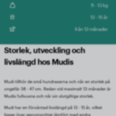
11 - 13 kg
13 - 15 år
från 13 månader
Storlek, utveckling och
livslängd hos Mudis
Mudi tillhör de små hundraserna och når en storlek på
ungefär 38 - 47 cm. Redan vid maximalt 13 månader är
Mudis fullvuxna och når sin slutgiltiga storlek.
Mudi har en förväntad livslängd på 13 - 15 år, vilket
ligger över genomsnittet jämfört med andra