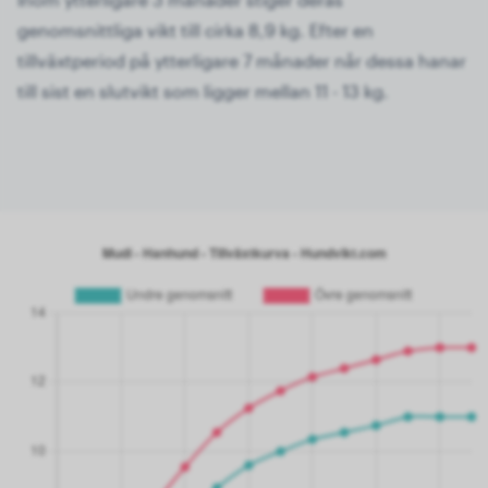
genomsnittliga vikt till cirka 8,9 kg. Efter en
tillväxtperiod på ytterligare 7 månader når dessa hanar
till sist en slutvikt som ligger mellan 11 - 13 kg.