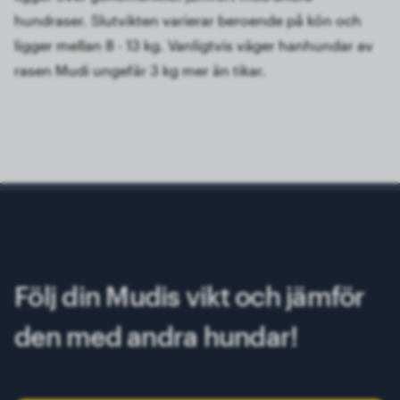
hundraser. Slutvikten varierar beroende på kön och
ligger mellan 8 - 13 kg. Vanligtvis väger hanhundar av
rasen Mudi ungefär 3 kg mer än tikar.
Följ din Mudis vikt och jämför
den med andra hundar!