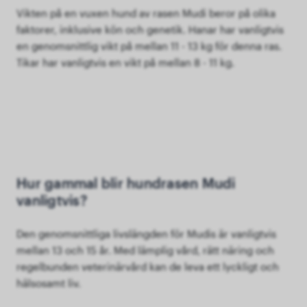
Vikten på en vuxen hund av rasen Mudi beror på olika
faktorer, inklusive kön och genetik. Hanar har vanligtvis
en genomsnittlig vikt på mellan 11 - 13 kg för denna ras.
Tikar har vanligtvis en vikt på mellan 8 - 11 kg.
Hur gammal blir hundrasen Mudi
vanligtvis?
Den genomsnittliga livslängden för Mudis är vanligtvis
mellan 13 och 15 år. Med lämplig vård, rätt näring och
regelbunden veterinärvård kan de leva ett lyckligt och
hälsosamt liv.