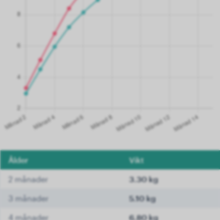
Ålder
Vikt
2 månader
3.30 kg
3 månader
5.10 kg
4 månader
6.80 kg