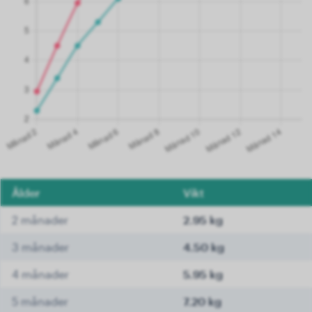
Ålder
Vikt
2 månader
2.95 kg
3 månader
4.50 kg
4 månader
5.95 kg
5 månader
7.20 kg