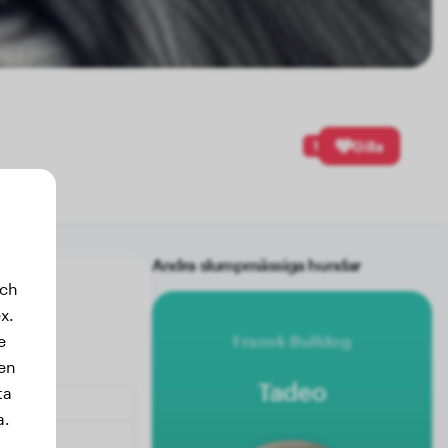
1
Gilla
Andra slumpmässiga hundar
och
x.
e
Fransk Bulldog
sen
Tadeo
ta
a.