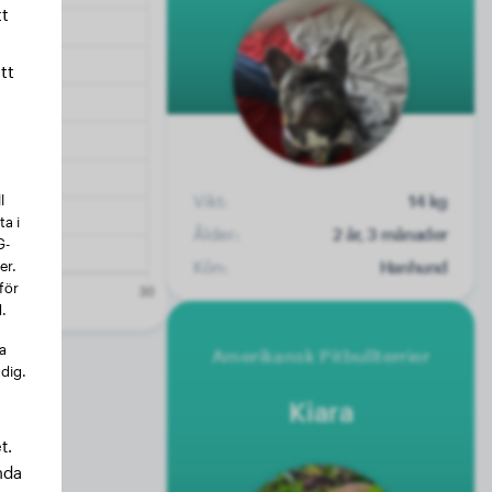
t
tt
l
Vikt:
14 kg
a i
Ålder:
2 år, 3 månader
G-
er.
Kön:
Hanhund
för
.
na
Amerikansk Pitbullterrier
 dig.
Kiara
t.
nda