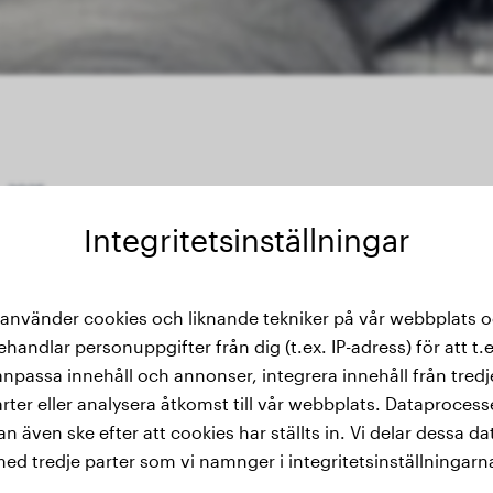
- 2025
Integritetsinställningar
 använder cookies och liknande tekniker på vår webbplats 
s vikthistorik
ehandlar personuppgifter från dig (t.ex. IP-adress) för att t.e
anpassa innehåll och annonser, integrera innehåll från tredj
rter eller analysera åtkomst till vår webbplats. Dataproces
an även ske efter att cookies har ställts in. Vi delar dessa da
ed tredje parter som vi namnger i integritetsinställningarn