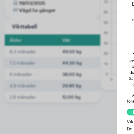
19/03/2025
Vägd 5x gånger
i
Vikttabell
Ålder
Vikt
8.3 månader
49.50 kg
an
7.3 månader
44.50 kg
U
do
6 månader
38.00 kg
Sä
4.9 månader
29.80 kg
Ä
2.8 månader
12.00 kg
förä
Vik
De 