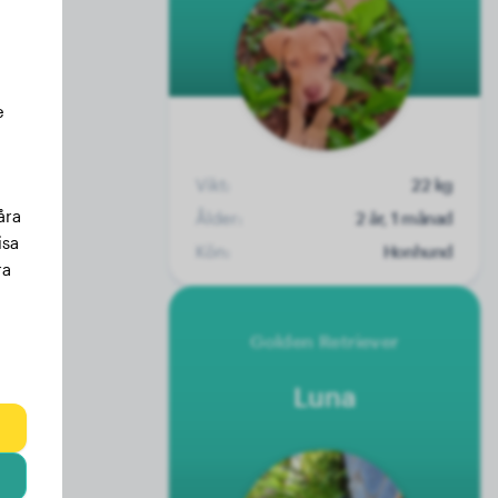
e
Vikt:
22 kg
åra
Ålder:
2 år, 1 månad
isa
Kön:
Honhund
ra
Golden Retriever
Luna