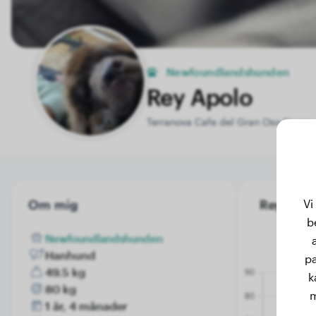
Newfoundlandshunden
Rey Apolo
Terranova Cafe del Gran Oso Negro 
Vi
Om mig
Rey Apolo'
b
Newfoundlandshunden
Hanhund
pa
49.5 kg
k
80 kg
m
1 år, 4 månader