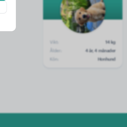
Vikt:
14 kg
Ålder:
4 år, 4 månader
Kön:
Honhund