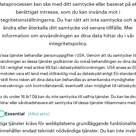
Dataprocessen kan ske med ditt samtycke eller baserat på et
berättigat intresse, som du kan invända mot i
ntegritetsinställningarna. Du har rätt att inte samtycka och a
ändra eller återkalla ditt samtycke vid senare tillfälle. Mer
information om användningen av dina data hittar du i vår
integritetspolicy.
Vissa tjänster behandlar personuppgifter i USA. Genom att du samtycker til
vändningen av dessa tjänster godkänner du också behandlingen av dina dat
SA i enlighet med artikel 49.1(a) i dataskyddsförordningen. USA anses av E
mstolen vara ett land med otillräcklig nivå av dataskydd enligt EU-standard
rskilt finns risken att dina data kan behandlas av amerikanska myndigheter 
övervaknings- och kontrolländamål, eventuellt utan möjlighet till rättsskydd
r du under 16 år? Då kan du inte samtycka till valfria tjänster. Du kan be di
ldrar eller vårdnadshavare att samtycka till dessa tjänster tillsammans med
Essential
(Alltid aktiv)
tiga tjänster krävs för webbplatsens grundläggande funktionalite
innehåller endast tekniskt nödvändiga tjänster. Du kan inte invä