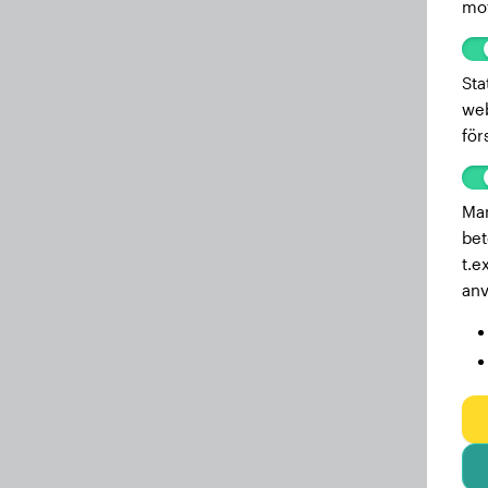
mot
Sta
web
för
Mar
bet
t.e
anv