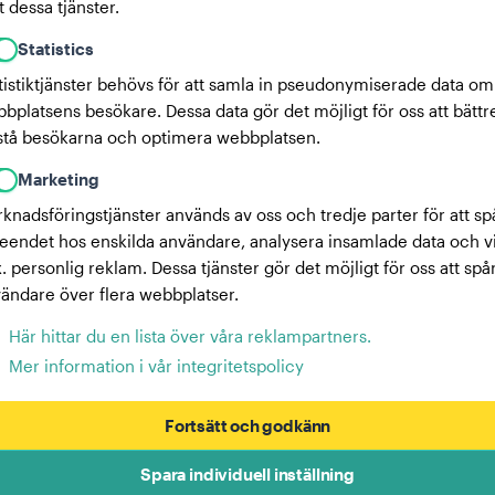
 dessa tjänster.
Statistics
tistiktjänster behövs för att samla in pseudonymiserade data om
bplatsens besökare. Dessa data gör det möjligt för oss att bättr
stå besökarna och optimera webbplatsen.
Marketing
knadsföringstjänster används av oss och tredje parter för att sp
eendet hos enskilda användare, analysera insamlade data och v
x. personlig reklam. Dessa tjänster gör det möjligt för oss att spå
ändare över flera webbplatser.
Här hittar du en lista över våra reklampartners.
Mer information i vår integritetspolicy
Fortsätt och godkänn
Spara individuell inställning