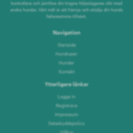
kontrollera och jämföra din trogna följeslagares vikt med
andra hundar. Vårt mål är att främja och stödja din hunds
hälsosamma tillväxt.
Navigation
Startsida
Hundraser
Hundar
Kontakt
Ytterligare länkar
Logga in
Registrera
Impressum
Dataskyddspolicy
Villkor