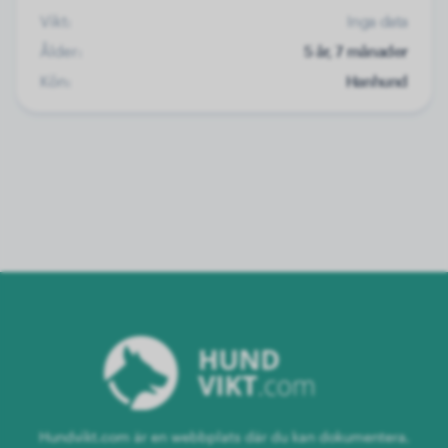
Vikt:
Inga data
Ålder:
5 år, 7 månader
Kön:
Hanhund
Hundvikt.com är en webbplats där du kan dokumentera,