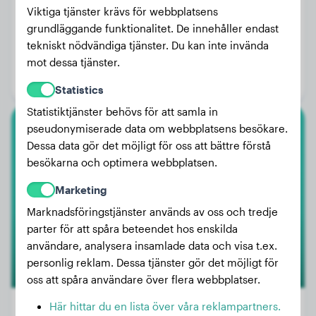
Viktiga tjänster krävs för webbplatsens
grundläggande funktionalitet. De innehåller endast
Vikt:
16 kg
tekniskt nödvändiga tjänster. Du kan inte invända
Ålder:
4 år, 7 månader
mot dessa tjänster.
Kön:
Hanhund
Statistics
Statistiktjänster behövs för att samla in
pseudonymiserade data om webbplatsens besökare.
Amerikansk Bully
Dessa data gör det möjligt för oss att bättre förstå
besökarna och optimera webbplatsen.
Willow
Marketing
Marknadsföringstjänster används av oss och tredje
parter för att spåra beteendet hos enskilda
användare, analysera insamlade data och visa t.ex.
personlig reklam. Dessa tjänster gör det möjligt för
oss att spåra användare över flera webbplatser.
Här hittar du en lista över våra reklampartners.