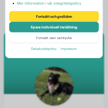
Mer information i vår integritetspolicy
Vikt:
Inga data
Fortsätt och godkänn
Ålder:
2 år, 2 månader
Kön:
Honhund
Spara individuell inställning
Fortsätt utan samtycke
Border Collie
Dataskyddspolicy
Impressum
Goran