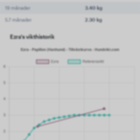
19 månader
3.40 kg
5.7 månader
2.30 kg
Ezra's vikthistorik