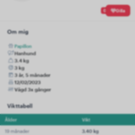
0
Gilla
Om mig
Papillon
Hanhund
3.4 kg
3 kg
3 år, 5 månader
12/02/2023
Vägd 3x gånger
Vikttabell
Ålder
Vikt
19 månader
3.40 kg