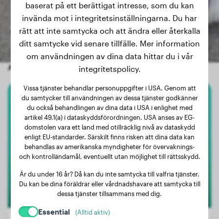
baserat på ett berättigat intresse, som du kan
invända mot i integritetsinställningarna. Du har
rätt att inte samtycka och att ändra eller återkalla
ditt samtycke vid senare tillfälle. Mer information
om användningen av dina data hittar du i vår
Andra slumpmässiga hundar
integritetspolicy.
Vissa tjänster behandlar personuppgifter i USA. Genom att
du samtycker till användningen av dessa tjänster godkänner
Cocker Spaniel
du också behandlingen av dina data i USA i enlighet med
artikel 49.1(a) i dataskyddsförordningen. USA anses av EG-
Lio
domstolen vara ett land med otillräcklig nivå av dataskydd
enligt EU-standarder. Särskilt finns risken att dina data kan
behandlas av amerikanska myndigheter för övervaknings-
och kontrolländamål, eventuellt utan möjlighet till rättsskydd.
Är du under 16 år? Då kan du inte samtycka till valfria tjänster.
Du kan be dina föräldrar eller vårdnadshavare att samtycka till
dessa tjänster tillsammans med dig.
Essential
(Alltid aktiv)