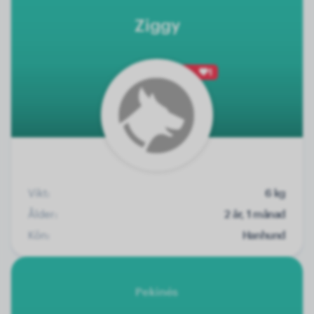
Ziggy
1
Vikt:
6 kg
Ålder:
2 år, 1 månad
Kön:
Hanhund
Pekinés