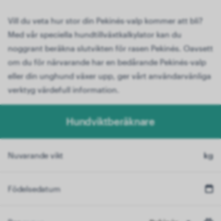
Vill du veta hur stor din Pekinés-valp kommer att bli?
Med vår speciella hundtillväxtkalkylator kan du
noggrant beräkna slutvikten för rasen Pekinés. Oavsett
om du för närvarande har en bedårande Pekinés-valp
eller din unghund växer upp, ger vårt användarvänliga
verktyg värdefull information.
Hundviktberäknare
Nuvarande vikt
kg
Födelsedatum