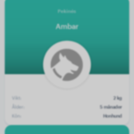
Pekinés
Ambar
Vikt:
2 kg
Ålder:
5 månader
Kön:
Honhund