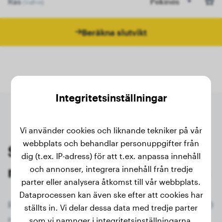
Ras
Pekinés
(Valfritt)
Beräkna slutvikt
Integritetsinställningar
Vi använder cookies och liknande tekniker på vår
webbplats och behandlar personuppgifter från
Senaste vägningarna av
dig (t.ex. IP-adress) för att t.ex. anpassa innehåll
registrerade ägare av Pekinés
och annonser, integrera innehåll från tredje
parter eller analysera åtkomst till vår webbplats.
Dataprocessen kan även ske efter att cookies har
Registrera dig nu gratis och få tillgång till alla 30
ställts in. Vi delar dessa data med tredje parter
registrerade hundar av rasen Pekinés!
som vi namnger i integritetsinställningarna.