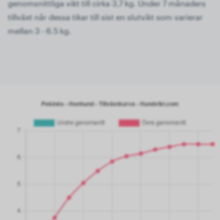
genomsnittliga vikt till cirka 3,7 kg. Under 7 månaders
tillväxt når dessa tikar till sist en slutvikt som varierar
mellan 3 - 6.5 kg.