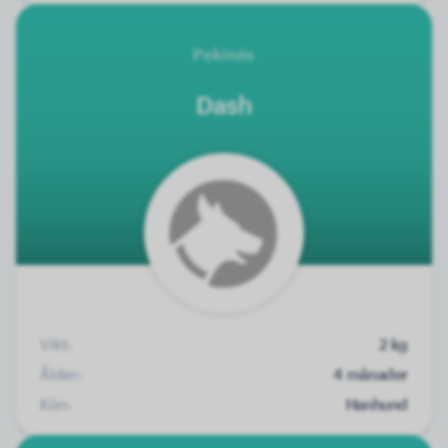
Pekinés
Dash
Vikt:
2 kg
Ålder:
4 månader
Kön:
Hanhund