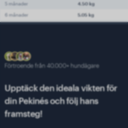
5 månader
4.50 kg
6 månader
5.05 kg
7 månader
5.50 kg
8 månader
5.85 kg
9 månader
6.05 kg
10 månader
6.15 kg
Förtroende från 40.000+ hundägare
11 månader
6.30 kg
12 månader
6.40 kg
Upptäck den ideala vikten för
13 månader
6.50 kg
din Pekinés och följ hans
framsteg!