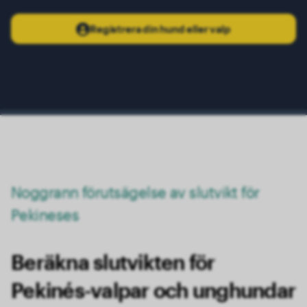
Registrera din hund eller valp
Noggrann förutsägelse av slutvikt för
Pekineses
Beräkna slutvikten för
Pekinés-valpar och unghundar