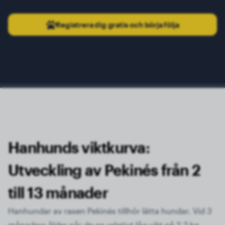
Registrera dig gratis och börja följa
Hanhunds viktkurva:
Utveckling av Pekinés från 2
till 13 månader
Hanhundar av rasen Pekinés tillhör lätta hundar. Vid 3
månaders ålder når de en relativt låg vikt på 2,2 kg.