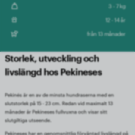
3 - 7 kg
12 - 14 år
från 13 månader
Storlek, utveckling och
livslängd hos Pekineses
Pekinés är en av de minsta hundraserna med en
slutstorlek på 15 - 23 cm. Redan vid maximalt 13
månader är Pekineses fullvuxna och visar sitt
slutgiltiga utseende.
Pekineses har en genomsnittlig förväntad livslängd på