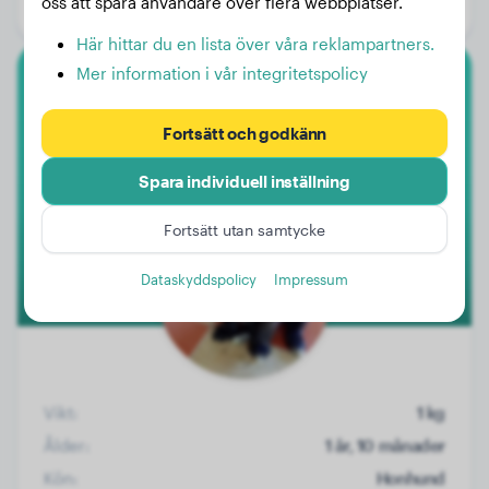
oss att spåra användare över flera webbplatser.
Kön:
Hanhund
Här hittar du en lista över våra reklampartners.
Mer information i vår integritetspolicy
Pekinés
Fortsätt och godkänn
Lara
Spara individuell inställning
1
Fortsätt utan samtycke
Dataskyddspolicy
Impressum
Vikt:
1 kg
Ålder:
1 år, 10 månader
Kön:
Honhund