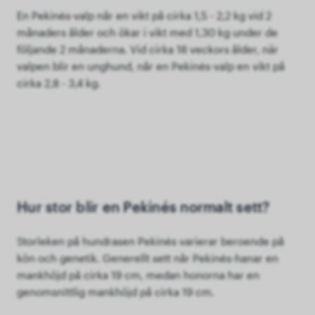
En Pekinés-valp når en vikt på cirka 1,5 - 2,2 kg vid 2
månaders ålder och ökar i vikt med 1,30 kg under de
följande 2 månaderna. Vid cirka 18 veckors ålder, när
valpen blir en unghund, når en Pekinés-valp en vikt på
cirka 2,8 - 3,4 kg.
Hur stor blir en Pekinés normalt sett?
Storleken på hundrasen Pekinés varierar beroende på
kön och genetik. Generellt sett når Pekinés-hanar en
mankhöjd på cirka 19 cm, medan honorna har en
genomsnittlig mankhöjd på cirka 19 cm.