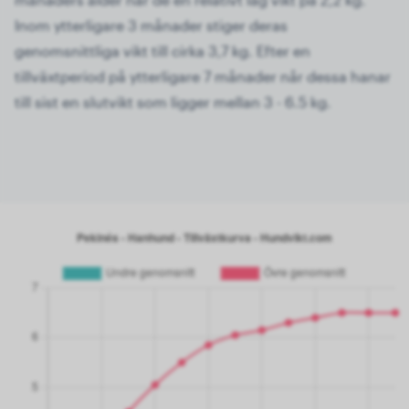
Inom ytterligare 3 månader stiger deras
genomsnittliga vikt till cirka 3,7 kg. Efter en
tillväxtperiod på ytterligare 7 månader når dessa hanar
till sist en slutvikt som ligger mellan 3 - 6.5 kg.