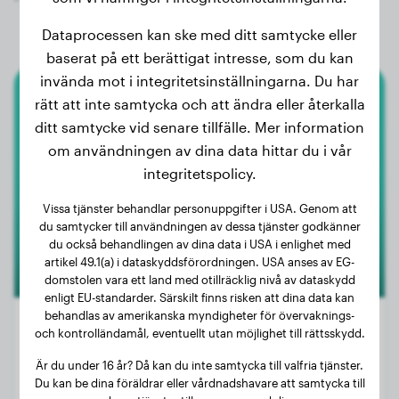
Dataprocessen kan ske med ditt samtycke eller
baserat på ett berättigat intresse, som du kan
invända mot i integritetsinställningarna. Du har
rätt att inte samtycka och att ändra eller återkalla
Pekinés
ditt samtycke vid senare tillfälle. Mer information
Hinata
om användningen av dina data hittar du i vår
integritetspolicy.
Vissa tjänster behandlar personuppgifter i USA. Genom att
du samtycker till användningen av dessa tjänster godkänner
du också behandlingen av dina data i USA i enlighet med
artikel 49.1(a) i dataskyddsförordningen. USA anses av EG-
domstolen vara ett land med otillräcklig nivå av dataskydd
enligt EU-standarder. Särskilt finns risken att dina data kan
behandlas av amerikanska myndigheter för övervaknings-
och kontrolländamål, eventuellt utan möjlighet till rättsskydd.
Är du under 16 år? Då kan du inte samtycka till valfria tjänster.
Vikt:
7 kg
Du kan be dina föräldrar eller vårdnadshavare att samtycka till
Ålder:
2 år, 3 månader