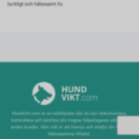
lyckligt och hälsosamt liv.
Hundvikt.com är en webbplats där du kan dokumentera,
kontrollera och jämföra din trogna följeslagares vikt med
andra hundar. Vårt mål är att främja och stödja din hunds
hälsosamma tillväxt.