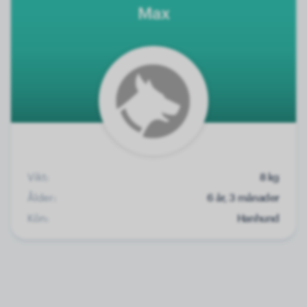
Max
Vikt:
8 kg
Ålder:
6 år, 3 månader
Kön:
Hanhund