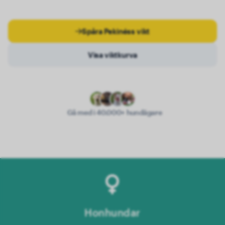
Spåra Pekinéss vikt
Visa viktkurva
Gå med i 40.000+ hundägare
Honhundar