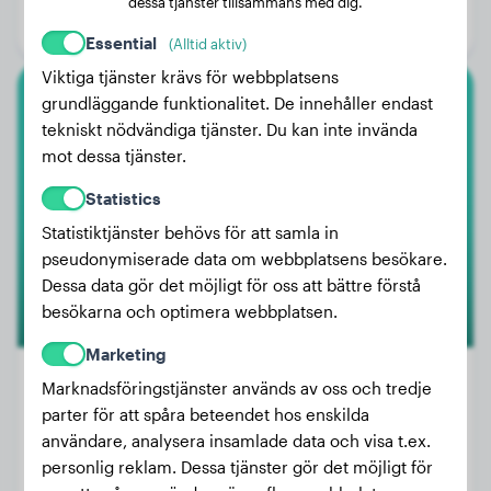
dessa tjänster tillsammans med dig.
Kön:
Honhund
Essential
(Alltid aktiv)
Viktiga tjänster krävs för webbplatsens
grundläggande funktionalitet. De innehåller endast
Pekinés
tekniskt nödvändiga tjänster. Du kan inte invända
mot dessa tjänster.
Auggie
Statistics
Statistiktjänster behövs för att samla in
pseudonymiserade data om webbplatsens besökare.
Dessa data gör det möjligt för oss att bättre förstå
besökarna och optimera webbplatsen.
Marketing
Marknadsföringstjänster används av oss och tredje
parter för att spåra beteendet hos enskilda
Vikt:
1 kg
användare, analysera insamlade data och visa t.ex.
Ålder:
1 år, 9 månader
personlig reklam. Dessa tjänster gör det möjligt för