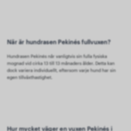
När är hundrasen Pekinés fullvuxen?
Hundrasen Pekinés når vanligtvis sin fulla fysiska
mognad vid cirka 13 till 13 månaders ålder. Detta kan
dock variera individuellt, eftersom varje hund har sin
egen tillväxthastighet.
Hur mycket väger en vuxen Pekinés i