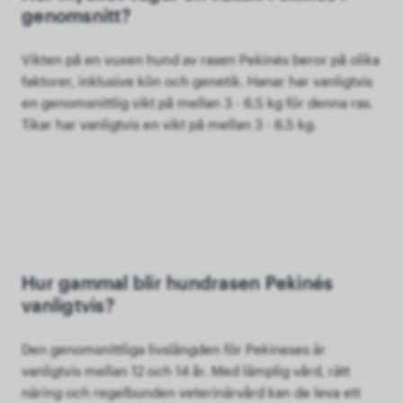
genomsnitt?
Vikten på en vuxen hund av rasen Pekinés beror på olika
faktorer, inklusive kön och genetik. Hanar har vanligtvis
en genomsnittlig vikt på mellan 3 - 6.5 kg för denna ras.
Tikar har vanligtvis en vikt på mellan 3 - 6.5 kg.
Hur gammal blir hundrasen Pekinés
vanligtvis?
Den genomsnittliga livslängden för Pekineses är
vanligtvis mellan 12 och 14 år. Med lämplig vård, rätt
näring och regelbunden veterinärvård kan de leva ett