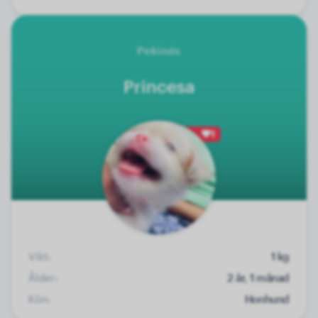
Pekinés
Princesa
1
Vikt:
1 kg
Ålder:
2 år, 1 månad
Kön:
Honhund