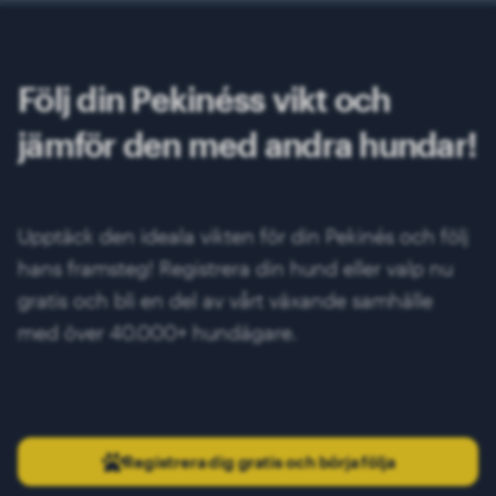
Följ din Pekinéss vikt och
jämför den med andra hundar!
Upptäck den ideala vikten för din Pekinés och följ
hans framsteg! Registrera din hund eller valp nu
gratis och bli en del av vårt växande samhälle
med över 40.000+ hundägare.
Registrera dig gratis och börja följa