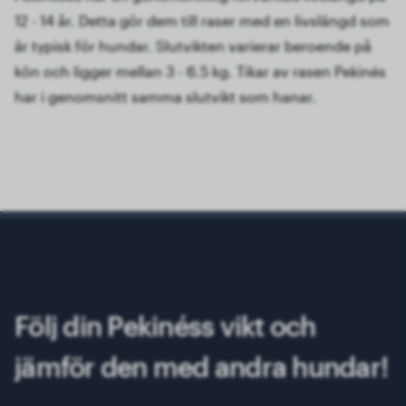
12 - 14 år. Detta gör dem till raser med en livslängd som
är typisk för hundar. Slutvikten varierar beroende på
kön och ligger mellan 3 - 6.5 kg. Tikar av rasen Pekinés
har i genomsnitt samma slutvikt som hanar.
Följ din Pekinéss vikt och
jämför den med andra hundar!