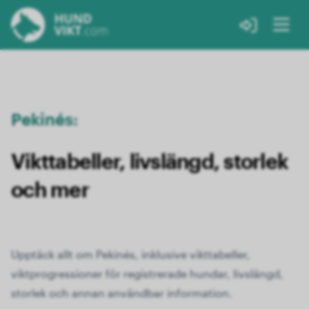
Pekinés:
Vikttabeller, livslängd, storlek
och mer
Upptäck allt om Pekinés, inklusive vikttabeller,
viktprogressioner för registrerade hundar, livslängd,
storlek och annan användbar information.