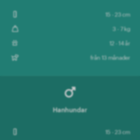
15 - 23 cm
3 - 7 kg
12 - 14 år
från 13 månader
Hanhundar
15 - 23 cm