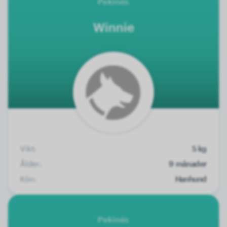
Pekinés
Winnie
Vikt:
5 kg
Ålder:
9 månader
Kön:
Hanhund
Pekinés