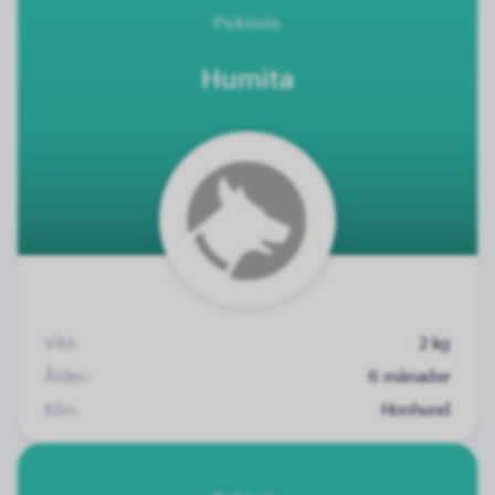
Pekinés
Humita
Vikt:
2 kg
Ålder:
6 månader
Kön:
Honhund