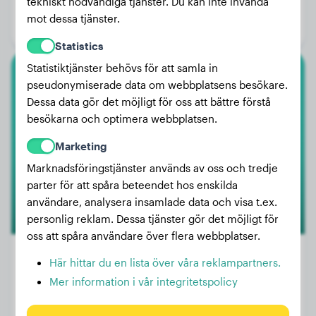
tekniskt nödvändiga tjänster. Du kan inte invända
Ålder:
2 år, 7 månader
mot dessa tjänster.
Kön:
Honhund
Statistics
Statistiktjänster behövs för att samla in
Vit Herdehund
pseudonymiserade data om webbplatsens besökare.
Dessa data gör det möjligt för oss att bättre förstå
Sunny
besökarna och optimera webbplatsen.
Marketing
Marknadsföringstjänster används av oss och tredje
1
parter för att spåra beteendet hos enskilda
användare, analysera insamlade data och visa t.ex.
personlig reklam. Dessa tjänster gör det möjligt för
oss att spåra användare över flera webbplatser.
Här hittar du en lista över våra reklampartners.
Mer information i vår integritetspolicy
Vikt:
30 kg
Ålder:
2 år, 3 månader