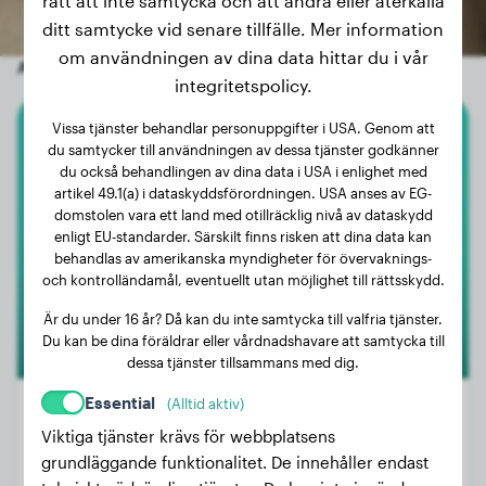
rätt att inte samtycka och att ändra eller återkalla
ditt samtycke vid senare tillfälle. Mer information
om användningen av dina data hittar du i vår
Andra slumpmässiga hundar
integritetspolicy.
Vissa tjänster behandlar personuppgifter i USA. Genom att
Golden Retriever
du samtycker till användningen av dessa tjänster godkänner
du också behandlingen av dina data i USA i enlighet med
artikel 49.1(a) i dataskyddsförordningen. USA anses av EG-
Joy
domstolen vara ett land med otillräcklig nivå av dataskydd
enligt EU-standarder. Särskilt finns risken att dina data kan
behandlas av amerikanska myndigheter för övervaknings-
och kontrolländamål, eventuellt utan möjlighet till rättsskydd.
Är du under 16 år? Då kan du inte samtycka till valfria tjänster.
Du kan be dina föräldrar eller vårdnadshavare att samtycka till
dessa tjänster tillsammans med dig.
Essential
(Alltid aktiv)
Viktiga tjänster krävs för webbplatsens
grundläggande funktionalitet. De innehåller endast
Vikt:
Inga data