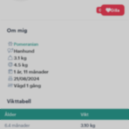
0
Gilla
Om mig
Pomeranian
Hanhund
3.1 kg
4.5 kg
1 år, 11 månader
21/08/2024
Vägd 1 gång
Vikttabell
Ålder
Vikt
6.4 månader
3.10 kg