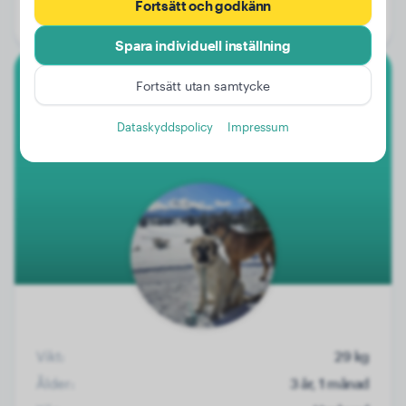
Fortsätt och godkänn
Kön:
Honhund
Spara individuell inställning
Fortsätt utan samtycke
Anatolisk Herdehund
Dataskyddspolicy
Impressum
Moose
Vikt:
29 kg
Ålder:
3 år, 1 månad