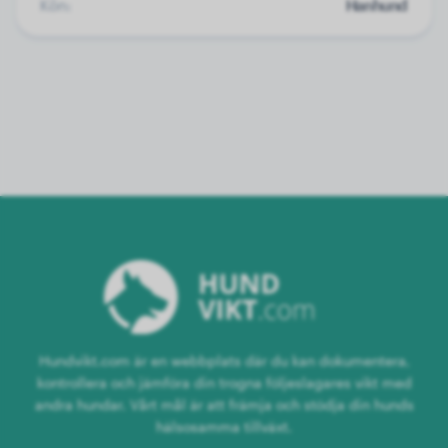
Kön:
Hanhund
Hundvikt.com är en webbplats där du kan dokumentera,
kontrollera och jämföra din trogna följeslagares vikt med
andra hundar. Vårt mål är att främja och stödja din hunds
hälsosamma tillväxt.