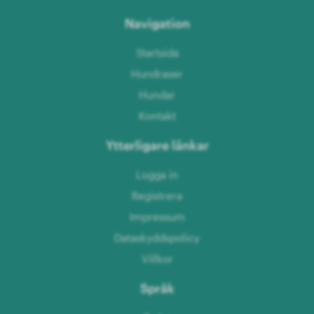
Navigation
Startsida
Hundraser
Hundar
Kontakt
Ytterligare länkar
Logga in
Registrera
Impressum
Dataskyddspolicy
Villkor
Språk